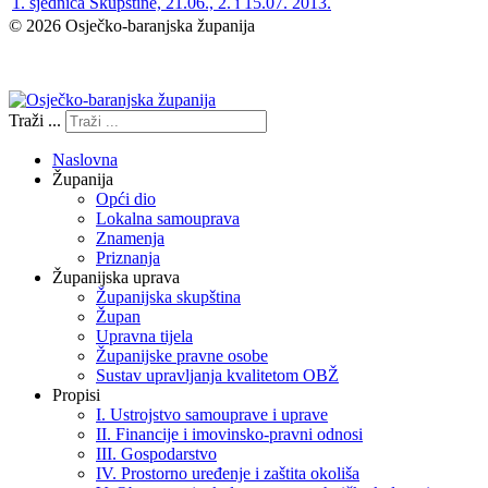
1. sjednica Skupštine, 21.06., 2. i 15.07. 2013.
© 2026 Osječko-baranjska županija
Izjava o pristupačnosti
Traži ...
Naslovna
Županija
Opći dio
Lokalna samouprava
Znamenja
Priznanja
Županijska uprava
Županijska skupština
Župan
Upravna tijela
Županijske pravne osobe
Sustav upravljanja kvalitetom OBŽ
Propisi
I. Ustrojstvo samouprave i uprave
II. Financije i imovinsko-pravni odnosi
III. Gospodarstvo
IV. Prostorno uređenje i zaštita okoliša