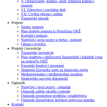
V. Obrazovanje, kultura, sport, tehnička kultura i
znanost
VI. Zdravstvo i socijalna skrb
VII. Civilna obrana i zaštita
Županijski glasnik
Potpore
Sustav potpora
Plan dodjele potpora iz Proračuna OBŽ
Korisnici potpora
Natječaji i javni pozivi u tijeku - potpore
Obrasci izvješća
Projekti i investicije
Županijske investicije
Plan građenja i održavanja županijskih i lokalnih cesta
na području OBŽ
Europski fondovi i programi
Strategija Europske unije za dunavsku regiju
Međuregionalna i međunarodna suradnja
Strategijski razvojni dokumenti
Oglasnik
Natječaji i javni pozivi - oglasnik
Oglasnik zaštite okoliša i prirode
Oglasnik prostornog uređenja i graditeljstva
Oglasnik županijskog linijskog prijevoza putnika
Kontakt