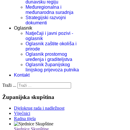
dunavsku regiju
Međuregionalna i
međunarodna suradnja
Strategijski razvojni
dokumenti
Oglasnik
Natječaji i javni pozivi -
oglasnik
Oglasnik zaštite okoliša i
prirode
Oglasnik prostornog
uređenja i graditeljstva
Oglasnik županijskog
linijskog prijevoza putnika
Kontakt
Traži ...
Županijska skupština
Djelokrug rada i nadležnost
Vijećnici
Radna tijela
Sjednice Skupštine