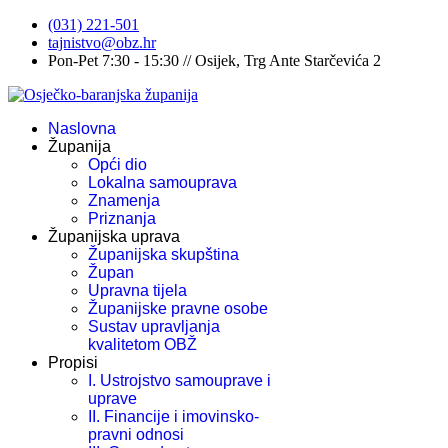
(031) 221-501
tajnistvo@obz.hr
Pon-Pet 7:30 - 15:30 // Osijek, Trg Ante Starčevića 2
Naslovna
Županija
Opći dio
Lokalna samouprava
Znamenja
Priznanja
Županijska uprava
Županijska skupština
Župan
Upravna tijela
Županijske pravne osobe
Sustav upravljanja
kvalitetom OBŽ
Propisi
I. Ustrojstvo samouprave i
uprave
II. Financije i imovinsko-
pravni odnosi