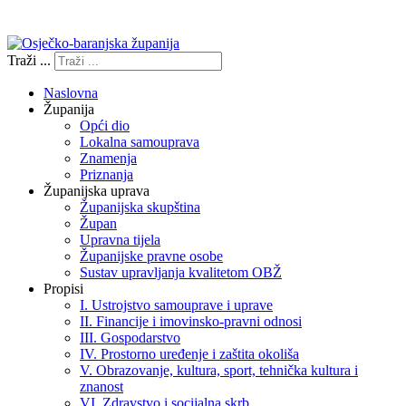
Izjava o pristupačnosti
Traži ...
Naslovna
Županija
Opći dio
Lokalna samouprava
Znamenja
Priznanja
Županijska uprava
Županijska skupština
Župan
Upravna tijela
Županijske pravne osobe
Sustav upravljanja kvalitetom OBŽ
Propisi
I. Ustrojstvo samouprave i uprave
II. Financije i imovinsko-pravni odnosi
III. Gospodarstvo
IV. Prostorno uređenje i zaštita okoliša
V. Obrazovanje, kultura, sport, tehnička kultura i
znanost
VI. Zdravstvo i socijalna skrb