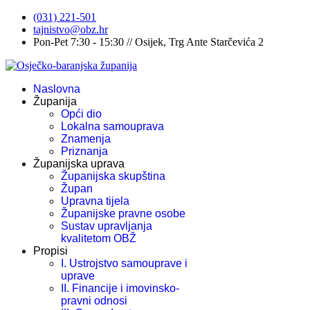
(031) 221-501
tajnistvo@obz.hr
Pon-Pet 7:30 - 15:30 // Osijek, Trg Ante Starčevića 2
Naslovna
Županija
Opći dio
Lokalna samouprava
Znamenja
Priznanja
Županijska uprava
Županijska skupština
Župan
Upravna tijela
Županijske pravne osobe
Sustav upravljanja
kvalitetom OBŽ
Propisi
I. Ustrojstvo samouprave i
uprave
II. Financije i imovinsko-
pravni odnosi