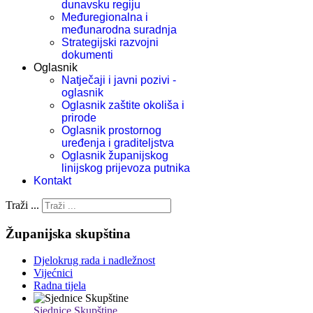
dunavsku regiju
Međuregionalna i
međunarodna suradnja
Strategijski razvojni
dokumenti
Oglasnik
Natječaji i javni pozivi -
oglasnik
Oglasnik zaštite okoliša i
prirode
Oglasnik prostornog
uređenja i graditeljstva
Oglasnik županijskog
linijskog prijevoza putnika
Kontakt
Traži ...
Županijska skupština
Djelokrug rada i nadležnost
Vijećnici
Radna tijela
Sjednice Skupštine