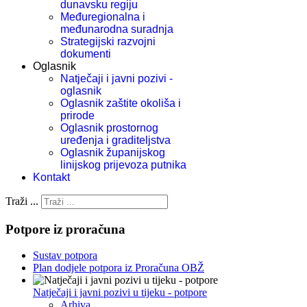
dunavsku regiju
Međuregionalna i
međunarodna suradnja
Strategijski razvojni
dokumenti
Oglasnik
Natječaji i javni pozivi -
oglasnik
Oglasnik zaštite okoliša i
prirode
Oglasnik prostornog
uređenja i graditeljstva
Oglasnik županijskog
linijskog prijevoza putnika
Kontakt
Traži ...
Potpore iz proračuna
Sustav potpora
Plan dodjele potpora iz Proračuna OBŽ
Natječaji i javni pozivi u tijeku - potpore
Arhiva