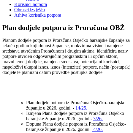
Korisnici potpora
Obrasci izvješća
Arhiva korisnika potpora
Plan dodjele potpora iz Proračuna OBŽ
Planom dodjele potpora iz Proračuna Osječko-baranjske županije za
tekuću godinu koji donosi župan se, u okvirima visine i namjene
sredstava utvrđenim Proračunom i drugim aktima, identificira naziv
potpore utvrđen odgovarajućim programskim ili općim aktom,
pravni temelj dodjele, namjena sredstava, potencijalni korisnici,
raspoloživi ukupni iznos, iznos (intenzitet) potpore, način (postupak)
dodjele te planirani datum provedbe postupka dodjele.
Plan dodjele potpora iz Proračuna Osječko-baranjske
županije u 2026. godini -
14/25.
Izmjena Plana dodjele potpora iz Proračuna Osječko-
baranjske županije u 2026. godini -
3/26.
Dopuna Plana dodjele potpora iz Proračuna Osječko-
baranjske županije u 2026. godini -
4/26.