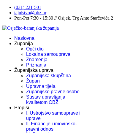
(031) 221-501
tajnistvo@obz.hr
Pon-Pet 7:30 - 15:30 // Osijek, Trg Ante Starčevića 2
Naslovna
Županija
Opći dio
Lokalna samouprava
Znamenja
Priznanja
Županijska uprava
Županijska skupština
Župan
Upravna tijela
Županijske pravne osobe
Sustav upravljanja
kvalitetom OBŽ
Propisi
I. Ustrojstvo samouprave i
uprave
II. Financije i imovinsko-
pravni odnosi