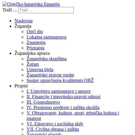
Traži ...
Naslovna
Županija
Opći dio
Lokalna samouprava
Znamenja
Priznanja
Županijska uprava
Županijska skupština
Župan
Upravna tijela
Županijske pravne osobe
Sustav upravljanja kvalitetom OBŽ
Propisi
I. Ustrojstvo samouprave i uprave
II. Financije i imovinsko-pravni odnosi
III. Gospodarstvo
IV. Prostorno uređenje i zaštita okoliša
V. Obrazovanje, kultura, sport, tehnička kultura i
znanost
VI. Zdravstvo i socijalna skrb
VII. Civilna obrana i zaštita
Županijski glasnik