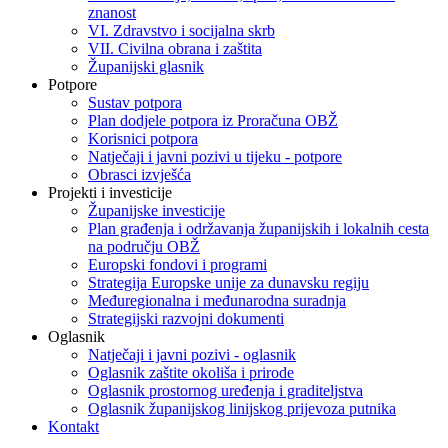
znanost
VI. Zdravstvo i socijalna skrb
VII. Civilna obrana i zaštita
Županijski glasnik
Potpore
Sustav potpora
Plan dodjele potpora iz Proračuna OBŽ
Korisnici potpora
Natječaji i javni pozivi u tijeku - potpore
Obrasci izvješća
Projekti i investicije
Županijske investicije
Plan građenja i održavanja županijskih i lokalnih cesta
na području OBŽ
Europski fondovi i programi
Strategija Europske unije za dunavsku regiju
Međuregionalna i međunarodna suradnja
Strategijski razvojni dokumenti
Oglasnik
Natječaji i javni pozivi - oglasnik
Oglasnik zaštite okoliša i prirode
Oglasnik prostornog uređenja i graditeljstva
Oglasnik županijskog linijskog prijevoza putnika
Kontakt