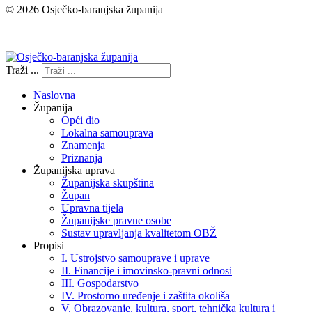
© 2026 Osječko-baranjska županija
Izjava o pristupačnosti
Traži ...
Naslovna
Županija
Opći dio
Lokalna samouprava
Znamenja
Priznanja
Županijska uprava
Županijska skupština
Župan
Upravna tijela
Županijske pravne osobe
Sustav upravljanja kvalitetom OBŽ
Propisi
I. Ustrojstvo samouprave i uprave
II. Financije i imovinsko-pravni odnosi
III. Gospodarstvo
IV. Prostorno uređenje i zaštita okoliša
V. Obrazovanje, kultura, sport, tehnička kultura i