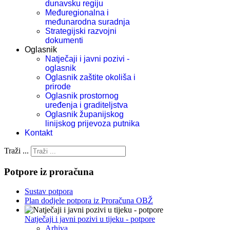
dunavsku regiju
Međuregionalna i
međunarodna suradnja
Strategijski razvojni
dokumenti
Oglasnik
Natječaji i javni pozivi -
oglasnik
Oglasnik zaštite okoliša i
prirode
Oglasnik prostornog
uređenja i graditeljstva
Oglasnik županijskog
linijskog prijevoza putnika
Kontakt
Traži ...
Potpore iz proračuna
Sustav potpora
Plan dodjele potpora iz Proračuna OBŽ
Natječaji i javni pozivi u tijeku - potpore
Arhiva