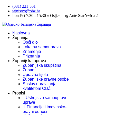
(031) 221-501
tajnistvo@obz.hr
Pon-Pet 7:30 - 15:30 // Osijek, Trg Ante Starčevića 2
Naslovna
Županija
Opći dio
Lokalna samouprava
Znamenja
Priznanja
Županijska uprava
Županijska skupština
Župan
Upravna tijela
Županijske pravne osobe
Sustav upravljanja
kvalitetom OBŽ
Propisi
I. Ustrojstvo samouprave i
uprave
II. Financije i imovinsko-
pravni odnosi