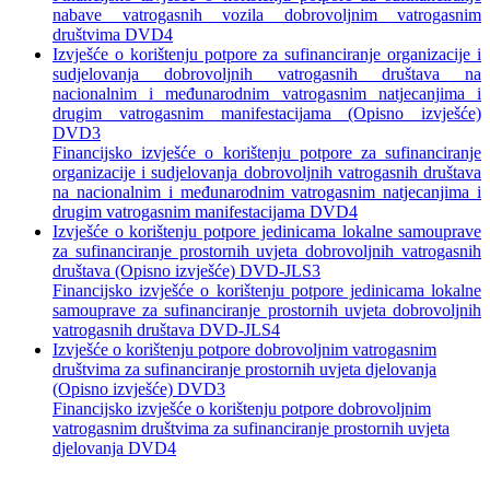
nabave vatrogasnih vozila dobrovoljnim vatrogasnim
društvima DVD4
Izvješće o korištenju potpore za sufinanciranje organizacije i
sudjelovanja dobrovoljnih vatrogasnih društava na
nacionalnim i međunarodnim vatrogasnim natjecanjima i
drugim vatrogasnim manifestacijama (Opisno izvješće)
DVD3
Financijsko izvješće o korištenju potpore za sufinanciranje
organizacije i sudjelovanja dobrovoljnih vatrogasnih društava
na nacionalnim i međunarodnim vatrogasnim natjecanjima i
drugim vatrogasnim manifestacijama DVD4
Izvješće o korištenju potpore jedinicama lokalne samouprave
za sufinanciranje prostornih uvjeta dobrovoljnih vatrogasnih
društava (Opisno izvješće) DVD-JLS3
Financijsko izvješće o korištenju potpore jedinicama lokalne
samouprave za sufinanciranje prostornih uvjeta dobrovoljnih
vatrogasnih društava DVD-JLS4
Izvješće o korištenju potpore dobrovoljnim vatrogasnim
društvima za sufinanciranje prostornih uvjeta djelovanja
(Opisno izvješće) DVD3
Financijsko izvješće o korištenju potpore dobrovoljnim
vatrogasnim društvima za sufinanciranje prostornih uvjeta
djelovanja DVD4