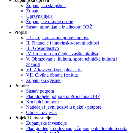
Županijska uprava
Županijska skupština
Župan
Upravna tijela
Županijske pravne osobe
Sustav upravljanja kvalitetom OBŽ
Propisi
I. Ustrojstvo samouprave i uprave
II. Financije i imovinsko-pravni odnosi
III. Gospodarstvo
IV. Prostorno uređenje i zaštita okoliša
V. Obrazovanje, kultura, sport, tehnička kultura i
znanost
VI. Zdravstvo i socijalna skrb
VII. Civilna obrana i zaštita
Županijski glasnik
Potpore
Sustav potpora
Plan dodjele potpora iz Proračuna OBŽ
Korisnici potpora
Natječaji i javni pozivi u tijeku - potpore
Obrasci izvješća
Projekti i investicije
Županijske investicije
Plan građenja i održavanja županijskih i lokalnih cesta