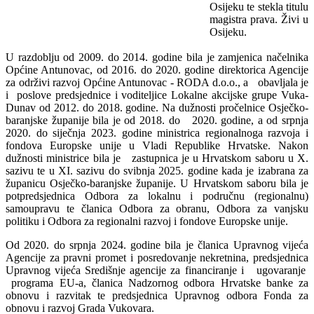
Osijeku te stekla titulu
magistra prava. Živi u
Osijeku.
U razdoblju od 2009. do 2014. godine bila je zamjenica načelnika
Općine Antunovac, od 2016. do 2020. godine direktorica Agencije
za održivi razvoj Općine Antunovac - RODA d.o.o., a obavljala je
i poslove predsjednice i voditeljice Lokalne akcijske grupe Vuka-
Dunav od 2012. do 2018. godine. Na dužnosti pročelnice Osječko-
baranjske županije bila je od 2018. do 2020. godine, a od srpnja
2020. do siječnja 2023. godine ministrica regionalnoga razvoja i
fondova Europske unije u Vladi Republike Hrvatske. Nakon
dužnosti ministrice bila je zastupnica je u Hrvatskom saboru u X.
sazivu te u XI. sazivu do svibnja 2025. godine kada je izabrana za
županicu Osječko-baranjske županije. U Hrvatskom saboru bila je
potpredsjednica Odbora za lokalnu i područnu (regionalnu)
samoupravu te članica Odbora za obranu, Odbora za vanjsku
politiku i Odbora za regionalni razvoj i fondove Europske unije.
Od 2020. do srpnja 2024. godine bila je članica Upravnog vijeća
Agencije za pravni promet i posredovanje nekretnina, predsjednica
Upravnog vijeća Središnje agencije za financiranje i ugovaranje
programa EU-a, članica Nadzornog odbora Hrvatske banke za
obnovu i razvitak te predsjednica Upravnog odbora Fonda za
obnovu i razvoj Grada Vukovara.