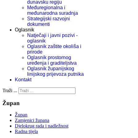
dunavsku regiju
Međuregionalna i
međunarodna suradnja
Strategijski razvojni
dokumenti
Oglasnik
Natječaji i javni pozivi -
oglasnik
Oglasnik zaštite okoliša i
prirode
Oglasnik prostornog
uređenja i graditeljstva
Oglasnik županijskog
linijskog prijevoza putnika
Kontakt
Traži ...
Župan
Župan
Zamjenici župana
Djelokrug rada i nadležnost
Radna tijela