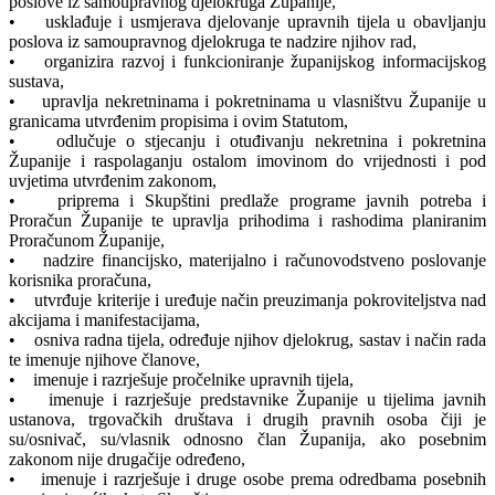
poslove iz samoupravnog djelokruga Županije,
• usklađuje i usmjerava djelovanje upravnih tijela u obavljanju
poslova iz samoupravnog djelokruga te nadzire njihov rad,
• organizira razvoj i funkcioniranje županijskog informacijskog
sustava,
• upravlja nekretninama i pokretninama u vlasništvu Županije u
granicama utvrđenim propisima i ovim Statutom,
• odlučuje o stjecanju i otuđivanju nekretnina i pokretnina
Županije i raspolaganju ostalom imovinom do vrijednosti i pod
uvjetima utvrđenim zakonom,
• priprema i Skupštini predlaže programe javnih potreba i
Proračun Županije te upravlja prihodima i rashodima planiranim
Proračunom Županije,
• nadzire financijsko, materijalno i računovodstveno poslovanje
korisnika proračuna,
• utvrđuje kriterije i uređuje način preuzimanja pokroviteljstva nad
akcijama i manifestacijama,
• osniva radna tijela, određuje njihov djelokrug, sastav i način rada
te imenuje njihove članove,
• imenuje i razrješuje pročelnike upravnih tijela,
• imenuje i razrješuje predstavnike Županije u tijelima javnih
ustanova, trgovačkih društava i drugih pravnih osoba čiji je
su/osnivač, su/vlasnik odnosno član Županija, ako posebnim
zakonom nije drugačije određeno,
• imenuje i razrješuje i druge osobe prema odredbama posebnih