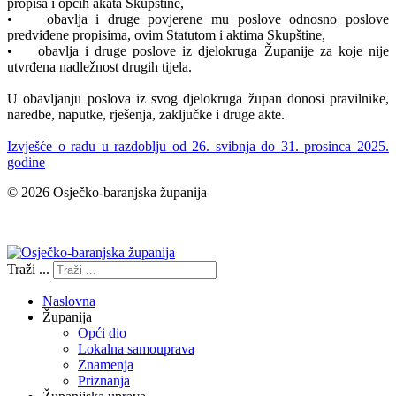
propisa i općih akata Skupštine,
• obavlja i druge povjerene mu poslove odnosno poslove
predviđene propisima, ovim Statutom i aktima Skupštine,
• obavlja i druge poslove iz djelokruga Županije za koje nije
utvrđena nadležnost drugih tijela.
U obavljanju poslova iz svog djelokruga župan donosi pravilnike,
naredbe, naputke, rješenja, zaključke i druge akte.
Izvješće o radu u razdoblju od 26. svibnja do 31. prosinca 2025.
godine
© 2026 Osječko-baranjska županija
Izjava o pristupačnosti
Traži ...
Naslovna
Županija
Opći dio
Lokalna samouprava
Znamenja
Priznanja