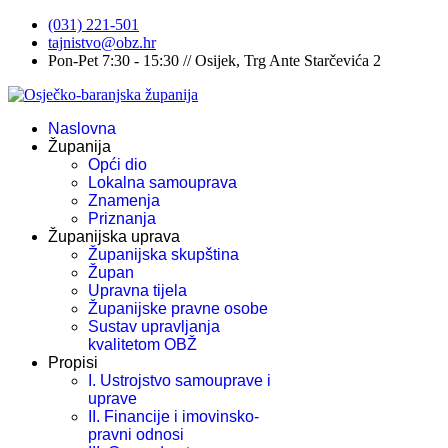
(031) 221-501
tajnistvo@obz.hr
Pon-Pet 7:30 - 15:30 // Osijek, Trg Ante Starčevića 2
Naslovna
Županija
Opći dio
Lokalna samouprava
Znamenja
Priznanja
Županijska uprava
Županijska skupština
Župan
Upravna tijela
Županijske pravne osobe
Sustav upravljanja
kvalitetom OBŽ
Propisi
I. Ustrojstvo samouprave i
uprave
II. Financije i imovinsko-
pravni odnosi