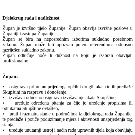
Djelokrug rada i nadležnost
Župan je izvršno tijelo Županije. Župan obavlja izvršne poslove u
Županiji i zastupa Županiju.
Župan se bira na neposrednim izborima sukladno posebnom
zakonu. Župan može biti opozvan putem referenduma odnosno
razriješen sukladno zakonu.
Župan odlučuje hoće li dužnost na koju je izabran obavljati
profesionalno.
Župan:
• osigurava pripremu prijedloga općih i drugih akata te ih predlaže
Skupštini na raspravu i donošenje,
• izvršava odnosno osigurava izvršavanje akata Skupštine,
• uređuje određena pitanja za čije je uređenje propisima ili
odlukama Skupštine ovlašten,
• prati i razmatra stanje u područjima iz djelokruga rada Županije,
te predlaže i potiče poduzimanje mjera i aktivnosti unaprjeđenja tog
stanja,
• uređuje unutarnji ustroj i način rada upravnih tijela koja obavljaju