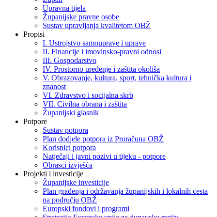
Upravna tijela
Županijske pravne osobe
Sustav upravljanja kvalitetom OBŽ
Propisi
I. Ustrojstvo samouprave i uprave
II. Financije i imovinsko-pravni odnosi
III. Gospodarstvo
IV. Prostorno uređenje i zaštita okoliša
V. Obrazovanje, kultura, sport, tehnička kultura i
znanost
VI. Zdravstvo i socijalna skrb
VII. Civilna obrana i zaštita
Županijski glasnik
Potpore
Sustav potpora
Plan dodjele potpora iz Proračuna OBŽ
Korisnici potpora
Natječaji i javni pozivi u tijeku - potpore
Obrasci izvješća
Projekti i investicije
Županijske investicije
Plan građenja i održavanja županijskih i lokalnih cesta
na području OBŽ
Europski fondovi i programi