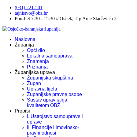
(031) 221-501
tajnistvo@obz.hr
Pon-Pet 7:30 - 15:30 // Osijek, Trg Ante Starčevića 2
Naslovna
Županija
Opći dio
Lokalna samouprava
Znamenja
Priznanja
Županijska uprava
Županijska skupština
Župan
Upravna tijela
Županijske pravne osobe
Sustav upravljanja
kvalitetom OBŽ
Propisi
I. Ustrojstvo samouprave i
uprave
II. Financije i imovinsko-
pravni odnosi