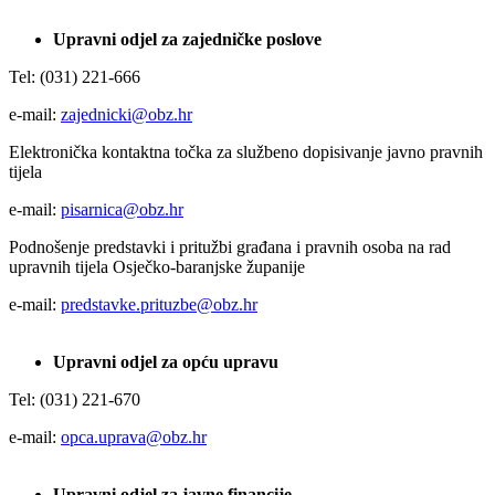
Upravni odjel za zajedničke poslove
Tel: (031) 221-666
e-mail:
zajednicki@obz.hr
Elektronička kontaktna točka za službeno dopisivanje javno pravnih
tijela
e-mail:
pisarnica@obz.hr
Podnošenje predstavki i pritužbi građana i pravnih osoba na rad
upravnih tijela Osječko-baranjske županije
e-mail:
predstavke.prituzbe@obz.hr
Upravni odjel za opću upravu
Tel: (031) 221-670
e-mail:
opca.uprava@obz.hr
Upravni odjel za javne financije