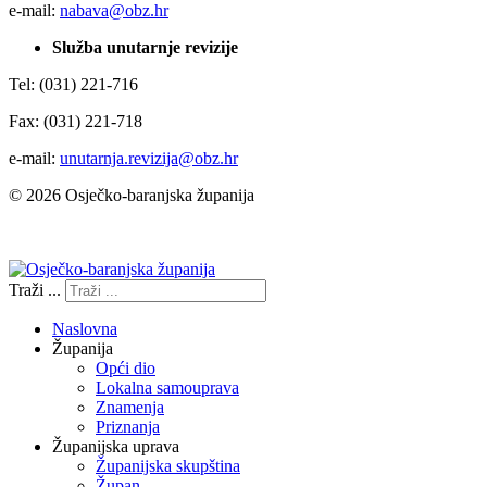
e-mail:
nabava@obz.hr
Služba unutarnje revizije
Tel: (031) 221-716
Fax: (031) 221-718
e-mail:
unutarnja.revizija@obz.hr
© 2026 Osječko-baranjska županija
Izjava o pristupačnosti
Traži ...
Naslovna
Županija
Opći dio
Lokalna samouprava
Znamenja
Priznanja
Županijska uprava
Županijska skupština
Župan