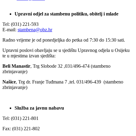
Upravni odjel za stambenu politiku, obitelj i mlade
Tel: (031) 221-593
E-mail:
stambena@obz.hr
Radno vrijeme je od ponedjeljka do petka od 7:30 do 15:30 sati.
Upravni poslovi obavljaju se u sjedištu Upravnog odjela u Osijeku
te u mjestima izvan sjedišta:
Beli Manastir
, Trg Slobode 32 ,031/496-474 (stambeno
zbrinjavanje)
Našice
, Trg dr. Franje Tuđmana 7 ,tel. 031/496-439 (stambeno
zbrinjavanje)
Služba za javnu nabavu
Tel: (031) 221-801
Fax: (031) 221-802