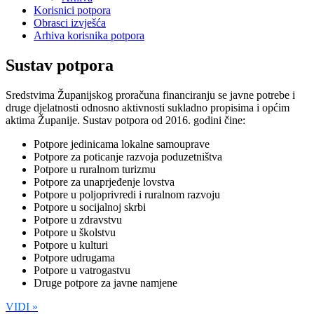
Korisnici potpora
Obrasci izvješća
Arhiva korisnika potpora
Sustav potpora
Sredstvima Županijskog proračuna financiranju se javne potrebe i
druge djelatnosti odnosno aktivnosti sukladno propisima i općim
aktima Županije. Sustav potpora od 2016. godini čine:
Potpore jedinicama lokalne samouprave
Potpore za poticanje razvoja poduzetništva
Potpore u ruralnom turizmu
Potpore za unaprjeđenje lovstva
Potpore u poljoprivredi i ruralnom razvoju
Potpore u socijalnoj skrbi
Potpore u zdravstvu
Potpore u školstvu
Potpore u kulturi
Potpore udrugama
Potpore u vatrogastvu
Druge potpore za javne namjene
VIDI »