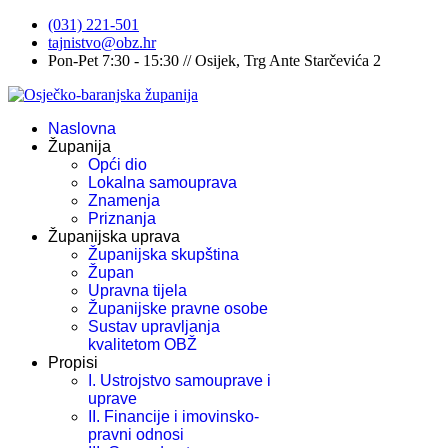
(031) 221-501
tajnistvo@obz.hr
Pon-Pet 7:30 - 15:30 // Osijek, Trg Ante Starčevića 2
Naslovna
Županija
Opći dio
Lokalna samouprava
Znamenja
Priznanja
Županijska uprava
Županijska skupština
Župan
Upravna tijela
Županijske pravne osobe
Sustav upravljanja
kvalitetom OBŽ
Propisi
I. Ustrojstvo samouprave i
uprave
II. Financije i imovinsko-
pravni odnosi