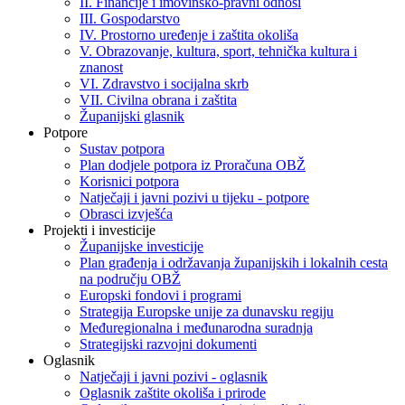
II. Financije i imovinsko-pravni odnosi
III. Gospodarstvo
IV. Prostorno uređenje i zaštita okoliša
V. Obrazovanje, kultura, sport, tehnička kultura i
znanost
VI. Zdravstvo i socijalna skrb
VII. Civilna obrana i zaštita
Županijski glasnik
Potpore
Sustav potpora
Plan dodjele potpora iz Proračuna OBŽ
Korisnici potpora
Natječaji i javni pozivi u tijeku - potpore
Obrasci izvješća
Projekti i investicije
Županijske investicije
Plan građenja i održavanja županijskih i lokalnih cesta
na području OBŽ
Europski fondovi i programi
Strategija Europske unije za dunavsku regiju
Međuregionalna i međunarodna suradnja
Strategijski razvojni dokumenti
Oglasnik
Natječaji i javni pozivi - oglasnik
Oglasnik zaštite okoliša i prirode