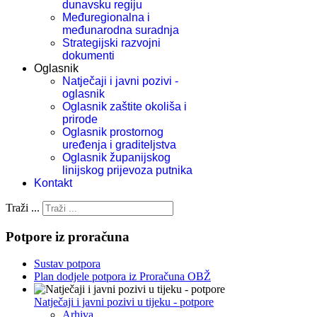
dunavsku regiju
Međuregionalna i
međunarodna suradnja
Strategijski razvojni
dokumenti
Oglasnik
Natječaji i javni pozivi -
oglasnik
Oglasnik zaštite okoliša i
prirode
Oglasnik prostornog
uređenja i graditeljstva
Oglasnik županijskog
linijskog prijevoza putnika
Kontakt
Traži ...
Potpore iz proračuna
Sustav potpora
Plan dodjele potpora iz Proračuna OBŽ
Natječaji i javni pozivi u tijeku - potpore
Arhiva