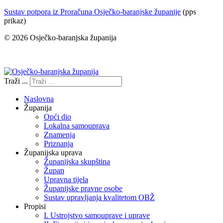
Sustav potpora iz Proračuna Osječko-baranjske županije
(pps
prikaz)
© 2026 Osječko-baranjska županija
Izjava o pristupačnosti
Traži ...
Naslovna
Županija
Opći dio
Lokalna samouprava
Znamenja
Priznanja
Županijska uprava
Županijska skupština
Župan
Upravna tijela
Županijske pravne osobe
Sustav upravljanja kvalitetom OBŽ
Propisi
I. Ustrojstvo samouprave i uprave