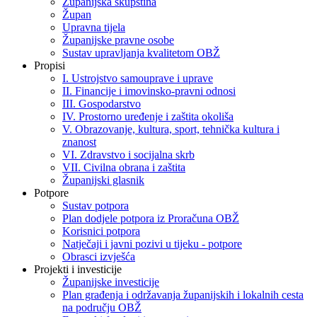
Županijska skupština
Župan
Upravna tijela
Županijske pravne osobe
Sustav upravljanja kvalitetom OBŽ
Propisi
I. Ustrojstvo samouprave i uprave
II. Financije i imovinsko-pravni odnosi
III. Gospodarstvo
IV. Prostorno uređenje i zaštita okoliša
V. Obrazovanje, kultura, sport, tehnička kultura i
znanost
VI. Zdravstvo i socijalna skrb
VII. Civilna obrana i zaštita
Županijski glasnik
Potpore
Sustav potpora
Plan dodjele potpora iz Proračuna OBŽ
Korisnici potpora
Natječaji i javni pozivi u tijeku - potpore
Obrasci izvješća
Projekti i investicije
Županijske investicije
Plan građenja i održavanja županijskih i lokalnih cesta
na području OBŽ