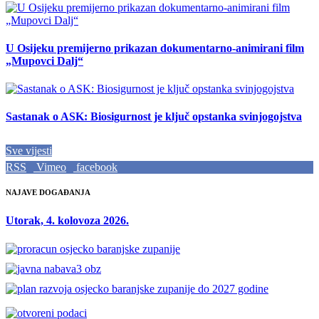
U Osijeku premijerno prikazan dokumentarno-animirani film
„Mupovci Dalj“
Sastanak o ASK: Biosigurnost je ključ opstanka svinjogojstva
Sve vijesti
RSS
Vimeo
facebook
NAJAVE DOGAĐANJA
Utorak, 4. kolovoza 2026.