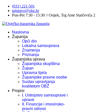
(031) 221-501
tajnistvo@obz.hr
Pon-Pet 7:30 - 15:30 // Osijek, Trg Ante Starčevića 2
Naslovna
Županija
Opći dio
Lokalna samouprava
Znamenja
Priznanja
Županijska uprava
Županijska skupština
Župan
Upravna tijela
Županijske pravne osobe
Sustav upravljanja
kvalitetom OBŽ
Propisi
I. Ustrojstvo samouprave i
uprave
II. Financije i imovinsko-
pravni odnosi