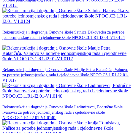
potrebe jednosmjenskog rada i cjelodnevne škole NPOO.C3.1.R1-I2.01-
NPOO
V1.0112
30. studenog -0001.
Rekonstrukcija i dogradnja Osnovne škole Satnica Đakovačka za potrebe
jednosmjenskog rada i cjelodnevne škole NPOO.C3.1.R1-I2.01-V1.0124
NPOO
30. studenog -0001.
Rekonstrukcija i dogradnja Osnovne škole Matije Petra Katančića, Valpovo
za potrebe jednosmjenskog rada i cjelodnevne škole NPOO.C3.1.R1-I2.01-
NPOO
V1.0117
30. studenog -0001.
Rekonstrukcija i dogradnja Osnovne škole Ladimirevci, Područne škole
Ivanovci za potrebe jednosmjenskog rada i cjelodnevne škole
NPOO
NPOO.C3.1.R1-I2.01-V1.0140