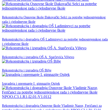
11. Lipnja 2025.
Rekonstrukcija Osnovne škole Đakovački Selci za potrebe jednosmjenskog
NPOO
rada i cjelodnevne škole
05. svibnja 2025.
Rekonstrukcija i dogradnja OŠ Ladimirevci za potrebe jednosmjenskog rada
NPOO
i cjelodnevne škole
23. siječnja 2025.
NPOO
Rekonstrukcija i izgradnja OŠ A. Starčevića Viljevo
22. siječnja 2025.
NPOO
Rekonstrukcija i izgradnja OŠ Bilje
21. siječnja 2025.
NPOO
Izgradnja i opremanje I. gimnazije Osijek
30. studenog -0001.
Rekonstrukcija i dogradnja Osnovne škole Vladimir Nazor, Feričanci za