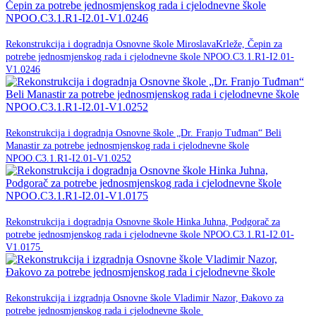
20. srpnja 2026.
Rekonstrukcija i dogradnja Osnovne škole MiroslavaKrleže, Čepin za
potrebe jednosmjenskog rada i cjelodnevne škole NPOO.C3.1.R1-I2.01-
NPOO
V1.0246
20. srpnja 2026.
Rekonstrukcija i dogradnja Osnovne škole „Dr. Franjo Tuđman“ Beli
Manastir za potrebe jednosmjenskog rada i cjelodnevne škole
NPOO
NPOO.C3.1.R1-I2.01-V1.0252
18. ožujka 2026.
Rekonstrukcija i dogradnja Osnovne škole Hinka Juhna, Podgorač za
potrebe jednosmjenskog rada i cjelodnevne škole NPOO.C3.1.R1-I2.01-
NPOO
V1.0175
18. ožujka 2026.
Rekonstrukcija i izgradnja Osnovne škole Vladimir Nazor, Đakovo za
NPOO
potrebe jednosmjenskog rada i cjelodnevne škole