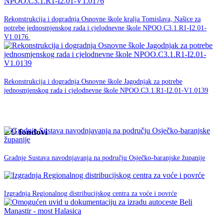
30. studenog -0001.
Rekonstrukcija i dogradnja Osnovne škole kralja Tomislava, Našice za
potrebe jednosmjenskog rada i cjelodnevne škole NPOO.C3.1.R1-I2.01-
NPOO
V1.0176
30. studenog -0001.
Rekonstrukcija i dogradnja Osnovne škole Jagodnjak za potrebe
jednosmjenskog rada i cjelodnevne škole NPOO.C3.1.R1-I2.01-V1.0139
NPOO
EU fondovi
05. veljače 2020.
EU
Gradnje Sustava navodnjavanja na području Osječko-baranjske županije
fondovi
12. Lipnja 2019.
EU fondovi
Izgradnja Regionalnog distribucijskog centra za voće i povrće
28. svibnja 2019.