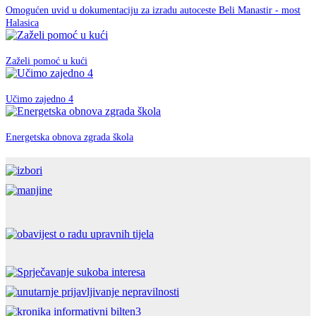
Omogućen uvid u dokumentaciju za izradu autoceste Beli Manastir - most
EU fondovi
Halasica
07. ožujka 2019.
EU fondovi
Zaželi pomoć u kući
12. rujna 2018.
EU fondovi
Učimo zajedno 4
26. travnja 2018.
EU fondovi
Energetska obnova zgrada škola