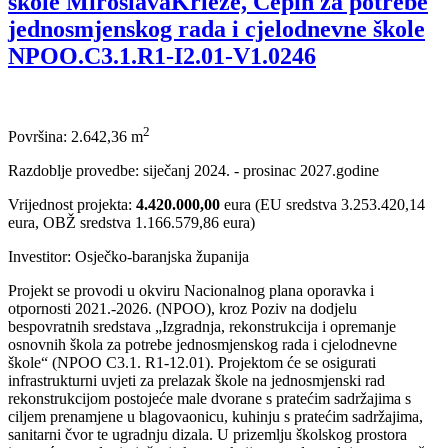
škole MiroslavaKrleže, Čepin za potrebe
jednosmjenskog rada i cjelodnevne škole
NPOO.C3.1.R1-I2.01-V1.0246
2
Površina: 2.642,36 m
Razdoblje provedbe: siječanj 2024. - prosinac 2027.godine
Vrijednost projekta:
4.420.000,00
eura (EU sredstva 3.253.420,14
eura, OBŽ sredstva 1.166.579,86 eura)
Investitor: Osječko-baranjska županija
Projekt se provodi u okviru Nacionalnog plana oporavka i
otpornosti 2021.-2026. (NPOO), kroz Poziv na dodjelu
bespovratnih sredstava „Izgradnja, rekonstrukcija i opremanje
osnovnih škola za potrebe jednosmjenskog rada i cjelodnevne
škole“ (NPOO C3.1. R1-12.01). Projektom će se osigurati
infrastrukturni uvjeti za prelazak škole na jednosmjenski rad
rekonstrukcijom postojeće male dvorane s pratećim sadržajima s
ciljem prenamjene u blagovaonicu, kuhinju s pratećim sadržajima,
sanitarni čvor te ugradnju dizala. U prizemlju školskog prostora