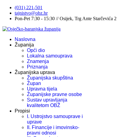
(031) 221-501
tajnistvo@obz.hr
Pon-Pet 7:30 - 15:30 // Osijek, Trg Ante Starčevića 2
Naslovna
Županija
Opći dio
Lokalna samouprava
Znamenja
Priznanja
Županijska uprava
Županijska skupština
Župan
Upravna tijela
Županijske pravne osobe
Sustav upravljanja
kvalitetom OBŽ
Propisi
I. Ustrojstvo samouprave i
uprave
II. Financije i imovinsko-
pravni odnosi