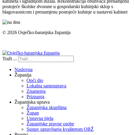
kabineta i ugradnjom dizala. Rekonstrukcija obuhvaća prenamjenu
postojeće školske dvorane u gospodarski kuhinjski sklop s
blagovaonicom i prenamjenu postojeće kuhinje u nastavni kabinet
© 2026 Osječko-baranjska županija
Izjava o pristupačnosti
Traži ...
Naslovna
Županija
Opći dio
Lokalna samouprava
Znamenja
Priznanja
Županijska uprava
Županijska skupština
Župan
Upravna tijela
Županijske pravne osobe
Sustav upravljanja kvalitetom OBŽ
Propisi