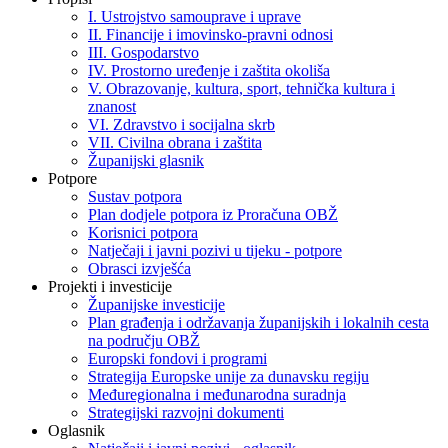
I. Ustrojstvo samouprave i uprave
II. Financije i imovinsko-pravni odnosi
III. Gospodarstvo
IV. Prostorno uređenje i zaštita okoliša
V. Obrazovanje, kultura, sport, tehnička kultura i
znanost
VI. Zdravstvo i socijalna skrb
VII. Civilna obrana i zaštita
Županijski glasnik
Potpore
Sustav potpora
Plan dodjele potpora iz Proračuna OBŽ
Korisnici potpora
Natječaji i javni pozivi u tijeku - potpore
Obrasci izvješća
Projekti i investicije
Županijske investicije
Plan građenja i održavanja županijskih i lokalnih cesta
na području OBŽ
Europski fondovi i programi
Strategija Europske unije za dunavsku regiju
Međuregionalna i međunarodna suradnja
Strategijski razvojni dokumenti
Oglasnik