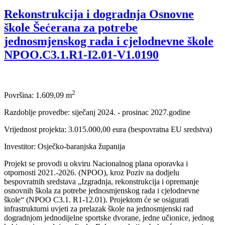
Rekonstrukcija i dogradnja Osnovne
škole Šećerana za potrebe
jednosmjenskog rada i cjelodnevne škole
NPOO.C3.1.R1-I2.01-V1.0190
2
Površina: 1.609,09 m
Razdoblje provedbe: siječanj 2024. - prosinac 2027.godine
Vrijednost projekta: 3.015.000,00 eura (bespovratna EU sredstva)
Investitor: Osječko-baranjska županija
Projekt se provodi u okviru Nacionalnog plana oporavka i
otpornosti 2021.-2026. (NPOO), kroz Poziv na dodjelu
bespovratnih sredstava „Izgradnja, rekonstrukcija i opremanje
osnovnih škola za potrebe jednosmjenskog rada i cjelodnevne
škole“ (NPOO C3.1. R1-12.01). Projektom će se osigurati
infrastrukturni uvjeti za prelazak škole na jednosmjenski rad
dogradnjom jednodijelne sportske dvorane, jedne učionice, jednog