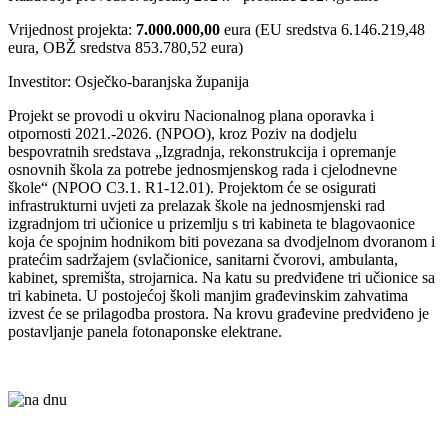
Vrijednost projekta:
7.000.000,00
eura (EU sredstva 6.146.219,48
eura, OBŽ sredstva 853.780,52 eura)
Investitor: Osječko-baranjska županija
Projekt se provodi u okviru Nacionalnog plana oporavka i
otpornosti 2021.-2026. (NPOO), kroz Poziv na dodjelu
bespovratnih sredstava „Izgradnja, rekonstrukcija i opremanje
osnovnih škola za potrebe jednosmjenskog rada i cjelodnevne
škole“ (NPOO C3.1. R1-12.01). Projektom će se osigurati
infrastrukturni uvjeti za prelazak škole na jednosmjenski rad
izgradnjom tri učionice u prizemlju s tri kabineta te blagovaonice
koja će spojnim hodnikom biti povezana sa dvodjelnom dvoranom i
pratećim sadržajem (svlačionice, sanitarni čvorovi, ambulanta,
kabinet, spremišta, strojarnica. Na katu su predviđene tri učionice sa
tri kabineta. U postojećoj školi manjim građevinskim zahvatima
izvest će se prilagodba prostora. Na krovu građevine predviđeno je
postavljanje panela fotonaponske elektrane.