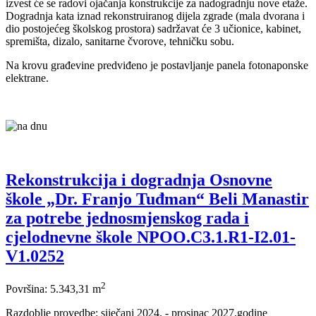
izvest će se radovi ojačanja konstrukcije za nadogradnju nove etaže.
Dogradnja kata iznad rekonstruiranog dijela zgrade (mala dvorana i
dio postojećeg školskog prostora) sadržavat će 3 učionice, kabinet,
spremišta, dizalo, sanitarne čvorove, tehničku sobu.
Na krovu građevine predviđeno je postavljanje panela fotonaponske
elektrane.
Rekonstrukcija i dogradnja Osnovne
škole „Dr. Franjo Tuđman“ Beli Manastir
za potrebe jednosmjenskog rada i
cjelodnevne škole NPOO.C3.1.R1-I2.01-
V1.0252
2
Površina: 5.343,31 m
Razdoblje provedbe: siječanj 2024. - prosinac 2027.godine