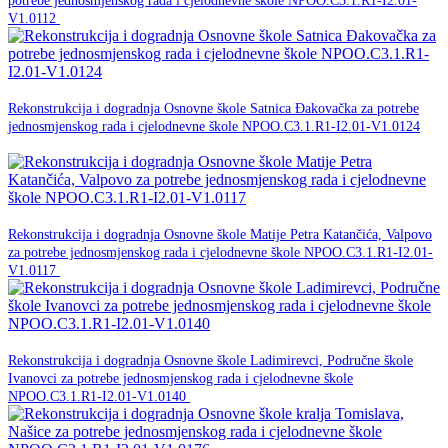
potrebe jednosmjenskog rada i cjelodnevne škole NPOO.C3.1.R1-I2.01-
NPOO
V1.0112
30. studenog -0001.
Rekonstrukcija i dogradnja Osnovne škole Satnica Đakovačka za potrebe
jednosmjenskog rada i cjelodnevne škole NPOO.C3.1.R1-I2.01-V1.0124
NPOO
30. studenog -0001.
Rekonstrukcija i dogradnja Osnovne škole Matije Petra Katančića, Valpovo
za potrebe jednosmjenskog rada i cjelodnevne škole NPOO.C3.1.R1-I2.01-
NPOO
V1.0117
30. studenog -0001.
Rekonstrukcija i dogradnja Osnovne škole Ladimirevci, Područne škole
Ivanovci za potrebe jednosmjenskog rada i cjelodnevne škole
NPOO
NPOO.C3.1.R1-I2.01-V1.0140