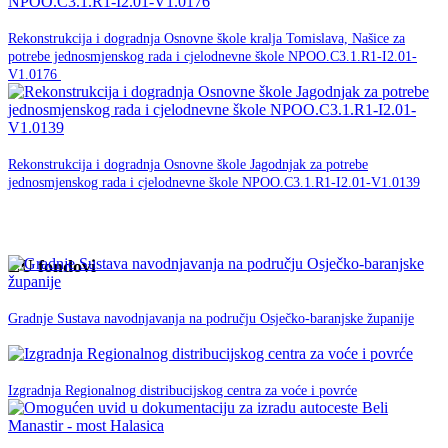
30. studenog -0001.
Rekonstrukcija i dogradnja Osnovne škole kralja Tomislava, Našice za
potrebe jednosmjenskog rada i cjelodnevne škole NPOO.C3.1.R1-I2.01-
NPOO
V1.0176
30. studenog -0001.
Rekonstrukcija i dogradnja Osnovne škole Jagodnjak za potrebe
jednosmjenskog rada i cjelodnevne škole NPOO.C3.1.R1-I2.01-V1.0139
NPOO
EU fondovi
05. veljače 2020.
EU
Gradnje Sustava navodnjavanja na području Osječko-baranjske županije
fondovi
12. Lipnja 2019.
EU fondovi
Izgradnja Regionalnog distribucijskog centra za voće i povrće
28. svibnja 2019.