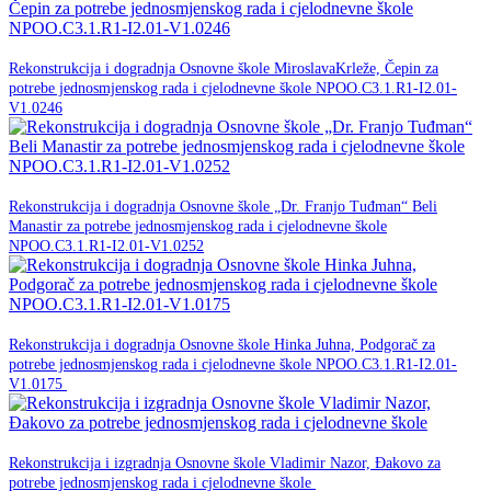
20. srpnja 2026.
Rekonstrukcija i dogradnja Osnovne škole MiroslavaKrleže, Čepin za
potrebe jednosmjenskog rada i cjelodnevne škole NPOO.C3.1.R1-I2.01-
NPOO
V1.0246
20. srpnja 2026.
Rekonstrukcija i dogradnja Osnovne škole „Dr. Franjo Tuđman“ Beli
Manastir za potrebe jednosmjenskog rada i cjelodnevne škole
NPOO
NPOO.C3.1.R1-I2.01-V1.0252
18. ožujka 2026.
Rekonstrukcija i dogradnja Osnovne škole Hinka Juhna, Podgorač za
potrebe jednosmjenskog rada i cjelodnevne škole NPOO.C3.1.R1-I2.01-
NPOO
V1.0175
18. ožujka 2026.
Rekonstrukcija i izgradnja Osnovne škole Vladimir Nazor, Đakovo za
NPOO
potrebe jednosmjenskog rada i cjelodnevne škole