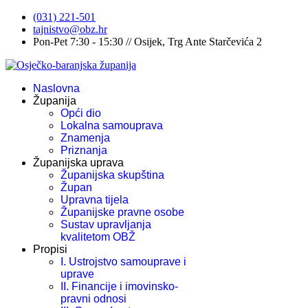
(031) 221-501
tajnistvo@obz.hr
Pon-Pet 7:30 - 15:30 // Osijek, Trg Ante Starčevića 2
Naslovna
Županija
Opći dio
Lokalna samouprava
Znamenja
Priznanja
Županijska uprava
Županijska skupština
Župan
Upravna tijela
Županijske pravne osobe
Sustav upravljanja
kvalitetom OBŽ
Propisi
I. Ustrojstvo samouprave i
uprave
II. Financije i imovinsko-
pravni odnosi