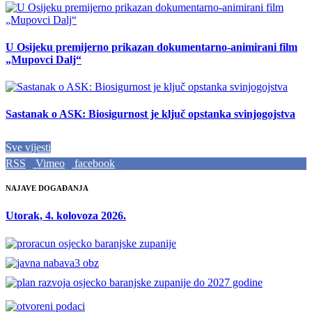
U Osijeku premijerno prikazan dokumentarno-animirani film
„Mupovci Dalj“
Sastanak o ASK: Biosigurnost je ključ opstanka svinjogojstva
Sve vijesti
RSS
Vimeo
facebook
NAJAVE DOGAĐANJA
Utorak, 4. kolovoza 2026.