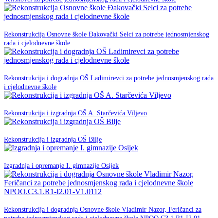
11. Lipnja 2025.
Rekonstrukcija Osnovne škole Đakovački Selci za potrebe jednosmjenskog
NPOO
rada i cjelodnevne škole
05. svibnja 2025.
Rekonstrukcija i dogradnja OŠ Ladimirevci za potrebe jednosmjenskog rada
NPOO
i cjelodnevne škole
23. siječnja 2025.
NPOO
Rekonstrukcija i izgradnja OŠ A. Starčevića Viljevo
22. siječnja 2025.
NPOO
Rekonstrukcija i izgradnja OŠ Bilje
21. siječnja 2025.
NPOO
Izgradnja i opremanje I. gimnazije Osijek
30. studenog -0001.
Rekonstrukcija i dogradnja Osnovne škole Vladimir Nazor, Feričanci za