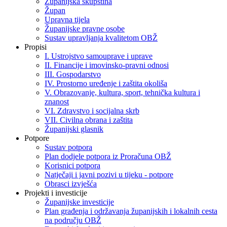
Županijska skupština
Župan
Upravna tijela
Županijske pravne osobe
Sustav upravljanja kvalitetom OBŽ
Propisi
I. Ustrojstvo samouprave i uprave
II. Financije i imovinsko-pravni odnosi
III. Gospodarstvo
IV. Prostorno uređenje i zaštita okoliša
V. Obrazovanje, kultura, sport, tehnička kultura i
znanost
VI. Zdravstvo i socijalna skrb
VII. Civilna obrana i zaštita
Županijski glasnik
Potpore
Sustav potpora
Plan dodjele potpora iz Proračuna OBŽ
Korisnici potpora
Natječaji i javni pozivi u tijeku - potpore
Obrasci izvješća
Projekti i investicije
Županijske investicije
Plan građenja i održavanja županijskih i lokalnih cesta
na području OBŽ