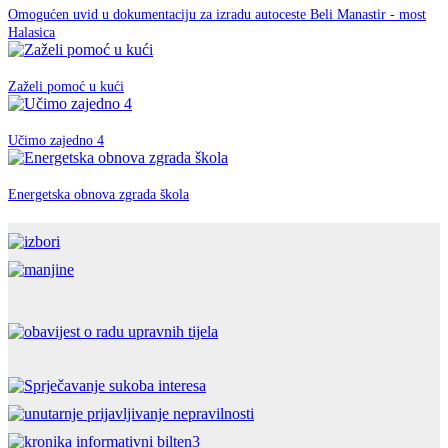
Omogućen uvid u dokumentaciju za izradu autoceste Beli Manastir - most
EU fondovi
Halasica
07. ožujka 2019.
EU fondovi
Zaželi pomoć u kući
12. rujna 2018.
EU fondovi
Učimo zajedno 4
26. travnja 2018.
EU fondovi
Energetska obnova zgrada škola