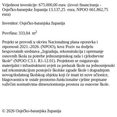
Vrijednost investicije: 675.000,00 eura (izvori financiranja -
Osječko-baranjske županija 13.137,25 eura, NPOO 661.862,75
eura)
Investitor: Osječko-baranjska županija
2
Površina: 333,04 m
Projekt se provodi u okviru Nacionalnog plana oporavka i
otpornosti 2021.-2026. (NPOO), kroz Poziv na dodjelu
bespovratnih sredstava „Izgradnja, rekonstrukcija i opremanje
osnovnih škola za potrebe jednosmjenskog rada i cjelodnevne
škole“ (NPOO C3.1. R1-12.01). Projektom se osiguravaju
materijalni i infrastrukturni uvjeti za prelazak škole na jednosmjenski
rad rekonstrukcijom postojeće školske zgrade škole i dogradnjom
novog/dodatnog školskog objekta koji će imati tri nove učionice,
blagovaonicu te ostale prostorno-funkcionalne cjeline propisane
važećim normativima dimenzioniranja prostora za osnovne škole.
© 2026 Osječko-baranjska županija