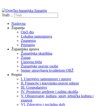
Izjava o pristupačnosti
Traži ...
Naslovna
Županija
Opći dio
Lokalna samouprava
Znamenja
Priznanja
Županijska uprava
Županijska skupština
Župan
Upravna tijela
Županijske pravne osobe
Sustav upravljanja kvalitetom OBŽ
Propisi
I. Ustrojstvo samouprave i uprave
II. Financije i imovinsko-pravni odnosi
III. Gospodarstvo
IV. Prostorno uređenje i zaštita okoliša
V. Obrazovanje, kultura, sport, tehnička kultura i
znanost
VI. Zdravstvo i socijalna skrb