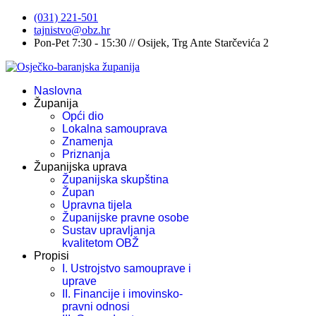
(031) 221-501
tajnistvo@obz.hr
Pon-Pet 7:30 - 15:30 // Osijek, Trg Ante Starčevića 2
Naslovna
Županija
Opći dio
Lokalna samouprava
Znamenja
Priznanja
Županijska uprava
Županijska skupština
Župan
Upravna tijela
Županijske pravne osobe
Sustav upravljanja
kvalitetom OBŽ
Propisi
I. Ustrojstvo samouprave i
uprave
II. Financije i imovinsko-
pravni odnosi