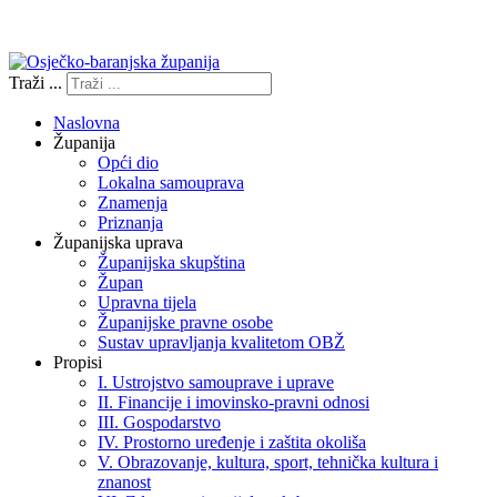
Izjava o pristupačnosti
Traži ...
Naslovna
Županija
Opći dio
Lokalna samouprava
Znamenja
Priznanja
Županijska uprava
Županijska skupština
Župan
Upravna tijela
Županijske pravne osobe
Sustav upravljanja kvalitetom OBŽ
Propisi
I. Ustrojstvo samouprave i uprave
II. Financije i imovinsko-pravni odnosi
III. Gospodarstvo
IV. Prostorno uređenje i zaštita okoliša
V. Obrazovanje, kultura, sport, tehnička kultura i
znanost