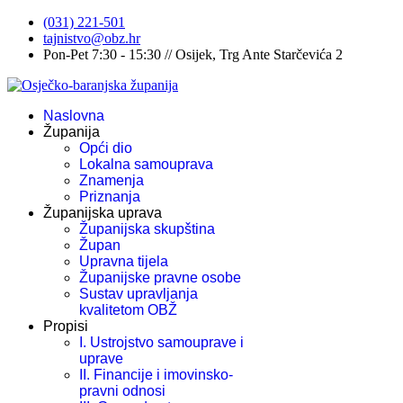
(031) 221-501
tajnistvo@obz.hr
Pon-Pet 7:30 - 15:30 // Osijek, Trg Ante Starčevića 2
Naslovna
Županija
Opći dio
Lokalna samouprava
Znamenja
Priznanja
Županijska uprava
Županijska skupština
Župan
Upravna tijela
Županijske pravne osobe
Sustav upravljanja
kvalitetom OBŽ
Propisi
I. Ustrojstvo samouprave i
uprave
II. Financije i imovinsko-
pravni odnosi