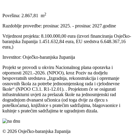
2
Površina: 2.867,81 m
Razdoblje provedbe: prosinac 2025. - prosinac 2027.godine
Vrijednost projekta: 8.100.000,00 eura (izvori financiranja Osječko-
baranjska županija 1.451.632,84 eura, EU sredstva 6.648.367,16
eura,)
Investitor: Osječko-baranjska županija
Projekt se provodi u okviru Nacionalnog plana oporavka i
otpornosti 2021.-2026. (NPOO), kroz Poziv na dodjelu
bespovratnih sredstava „Izgradnja, rekonstrukcija i opremanje
osnovnih škola za potrebe jednosmjenskog rada i cjelodnevne
škole“ (NPOO C3.1. R1-12.01). . Projektom će se osigurati
infrastrukturni uvjeti za prelazak škole na jednosmjenski rad
dogradnjom dvanaest učionica (od toga dvije za djecu s
poteškoćama), knjižnice s pratećim sadržajima, blagovaonice i
kuhinje s pratećim sadržajima te ugradnjom dizala.
© 2026 Osječko-baranjska županija