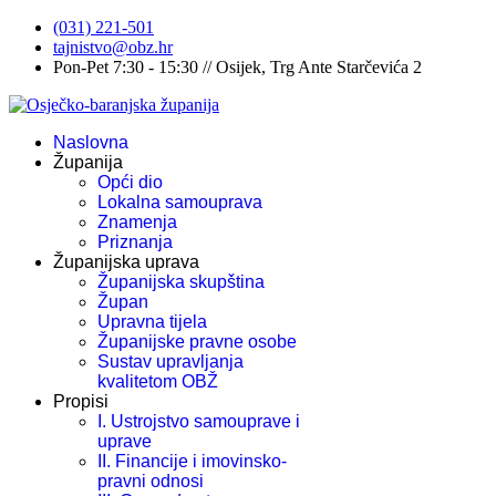
(031) 221-501
tajnistvo@obz.hr
Pon-Pet 7:30 - 15:30 // Osijek, Trg Ante Starčevića 2
Naslovna
Županija
Opći dio
Lokalna samouprava
Znamenja
Priznanja
Županijska uprava
Županijska skupština
Župan
Upravna tijela
Županijske pravne osobe
Sustav upravljanja
kvalitetom OBŽ
Propisi
I. Ustrojstvo samouprave i
uprave
II. Financije i imovinsko-
pravni odnosi