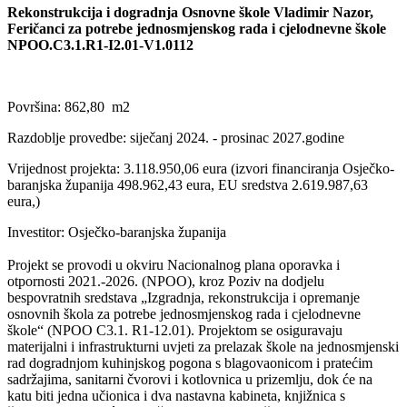
Rekonstrukcija i dogradnja Osnovne škole Vladimir Nazor,
Feričanci za potrebe jednosmjenskog rada i cjelodnevne škole
NPOO.C3.1.R1-I2.01-V1.0112
Površina: 862,80 m2
Razdoblje provedbe: siječanj 2024. - prosinac 2027.godine
Vrijednost projekta: 3.118.950,06 eura (izvori financiranja Osječko-
baranjska županija 498.962,43 eura, EU sredstva 2.619.987,63
eura,)
Investitor: Osječko-baranjska županija
Projekt se provodi u okviru Nacionalnog plana oporavka i
otpornosti 2021.-2026. (NPOO), kroz Poziv na dodjelu
bespovratnih sredstava „Izgradnja, rekonstrukcija i opremanje
osnovnih škola za potrebe jednosmjenskog rada i cjelodnevne
škole“ (NPOO C3.1. R1-12.01). Projektom se osiguravaju
materijalni i infrastrukturni uvjeti za prelazak škole na jednosmjenski
rad dogradnjom kuhinjskog pogona s blagovaonicom i pratećim
sadržajima, sanitarni čvorovi i kotlovnica u prizemlju, dok će na
katu biti jedna učionica i dva nastavna kabineta, knjižnica s