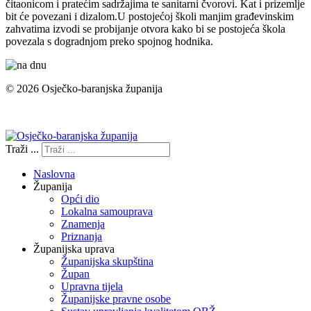
čitaonicom i pratećim sadržajima te sanitarni čvorovi. Kat i prizemlje
bit će povezani i dizalom.U postojećoj školi manjim građevinskim
zahvatima izvodi se probijanje otvora kako bi se postojeća škola
povezala s dogradnjom preko spojnog hodnika.
© 2026 Osječko-baranjska županija
Izjava o pristupačnosti
Traži ...
Naslovna
Županija
Opći dio
Lokalna samouprava
Znamenja
Priznanja
Županijska uprava
Županijska skupština
Župan
Upravna tijela
Županijske pravne osobe