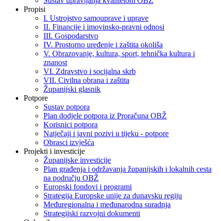
Sustav upravljanja kvalitetom OBŽ
Propisi
I. Ustrojstvo samouprave i uprave
II. Financije i imovinsko-pravni odnosi
III. Gospodarstvo
IV. Prostorno uređenje i zaštita okoliša
V. Obrazovanje, kultura, sport, tehnička kultura i
znanost
VI. Zdravstvo i socijalna skrb
VII. Civilna obrana i zaštita
Županijski glasnik
Potpore
Sustav potpora
Plan dodjele potpora iz Proračuna OBŽ
Korisnici potpora
Natječaji i javni pozivi u tijeku - potpore
Obrasci izvješća
Projekti i investicije
Županijske investicije
Plan građenja i održavanja županijskih i lokalnih cesta
na području OBŽ
Europski fondovi i programi
Strategija Europske unije za dunavsku regiju
Međuregionalna i međunarodna suradnja
Strategijski razvojni dokumenti