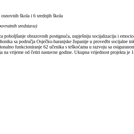
 osnovnih škola i 6 srednjih škola
vratnih sredstava)
 za poboljšanje obrazovnih postignuća, uspješniju socijalizaciju i emoc
nika sa područja Osječko-baranjske županije u provedbi socijalne inklu
ocionalno funkcioniranje 62 učenika s teškoćama u razvoju sa osiguran
vanja na vrijeme od četiri nastavne godine. Ukupna vrijednost projekt