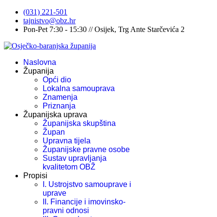
(031) 221-501
tajnistvo@obz.hr
Pon-Pet 7:30 - 15:30 // Osijek, Trg Ante Starčevića 2
Naslovna
Županija
Opći dio
Lokalna samouprava
Znamenja
Priznanja
Županijska uprava
Županijska skupština
Župan
Upravna tijela
Županijske pravne osobe
Sustav upravljanja
kvalitetom OBŽ
Propisi
I. Ustrojstvo samouprave i
uprave
II. Financije i imovinsko-
pravni odnosi