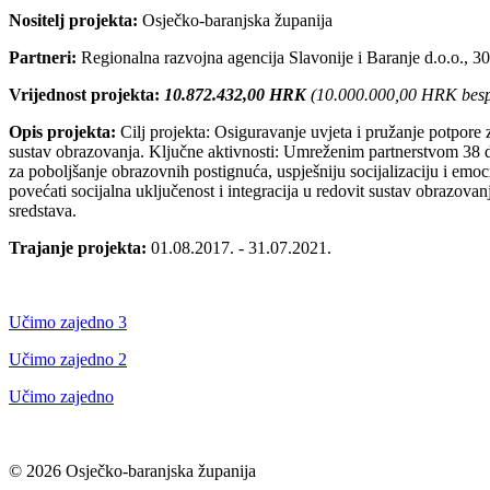
Nositelj projekta:
Osječko-baranjska županija
Partneri:
Regionalna razvojna agencija Slavonije i Baranje d.o.o., 30
Vrijednost projekta:
10.872.432,00 HRK
(10.000.000,00 HRK bespo
Opis projekta:
Cilj projekta: Osiguravanje uvjeta i pružanje potpore
sustav obrazovanja. Ključne aktivnosti: Umreženim partnerstvom 38 dio
za poboljšanje obrazovnih postignuća, uspješniju socijalizaciju i em
povećati socijalna uključenost i integracija u redovit sustav obrazo
sredstava.
Trajanje projekta:
01.08.2017. - 31.07.2021.
Učimo zajedno 3
Učimo zajedno 2
Učimo zajedno
© 2026 Osječko-baranjska županija