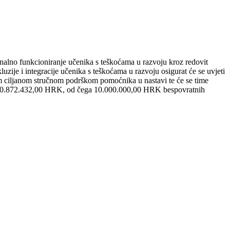
ionalno funkcioniranje učenika s teškoćama u razvoju kroz redovit
zije i integracije učenika s teškoćama u razvoju osigurat će se uvjeti
om ciljanom stručnom podrškom pomoćnika u nastavi te će se time
a je 10.872.432,00 HRK, od čega 10.000.000,00 HRK bespovratnih