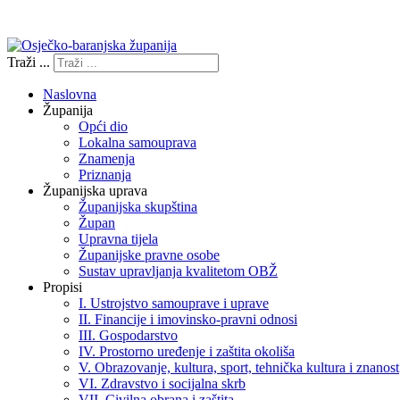
Izjava o pristupačnosti
Traži ...
Naslovna
Županija
Opći dio
Lokalna samouprava
Znamenja
Priznanja
Županijska uprava
Županijska skupština
Župan
Upravna tijela
Županijske pravne osobe
Sustav upravljanja kvalitetom OBŽ
Propisi
I. Ustrojstvo samouprave i uprave
II. Financije i imovinsko-pravni odnosi
III. Gospodarstvo
IV. Prostorno uređenje i zaštita okoliša
V. Obrazovanje, kultura, sport, tehnička kultura i znanost
VI. Zdravstvo i socijalna skrb
VII. Civilna obrana i zaštita