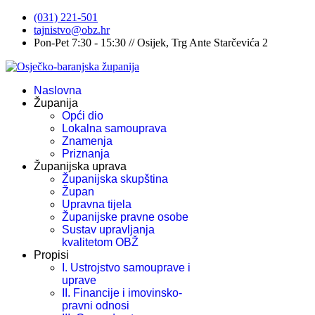
(031) 221-501
tajnistvo@obz.hr
Pon-Pet 7:30 - 15:30 // Osijek, Trg Ante Starčevića 2
Naslovna
Županija
Opći dio
Lokalna samouprava
Znamenja
Priznanja
Županijska uprava
Županijska skupština
Župan
Upravna tijela
Županijske pravne osobe
Sustav upravljanja
kvalitetom OBŽ
Propisi
I. Ustrojstvo samouprave i
uprave
II. Financije i imovinsko-
pravni odnosi