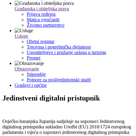
Građanska i obiteljska prava
Prijava rođenja
Matica vjenčanih
Životno partnerstvo
Usluge
Obrtni registar
Trgovina i pogrebnička djelatnost
Ugostiteljstvo i pružanje usluga u turizmu
Promet
Obrazovanje
Stipendije
Potpore za poslijediplomski studij
Gradovi i općine
Jedinstveni digitalni pristupnik
Osječko-baranjska županija sudjeluje na uspostavi Jedinstvenog
digitalnog pristupnika sukladno Uredbi (EU) 2018/1724 europskog
parlamenta i vijeća o uspostavi jedinstvenog digitalnog pristupnika