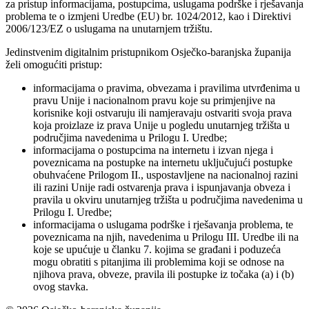
za pristup informacijama, postupcima, uslugama podrške i rješavanja
problema te o izmjeni Uredbe (EU) br. 1024/2012, kao i Direktivi
2006/123/EZ o uslugama na unutarnjem tržištu.
Jedinstvenim digitalnim pristupnikom Osječko-baranjska županija
želi omogućiti pristup:
informacijama o pravima, obvezama i pravilima utvrđenima u
pravu Unije i nacionalnom pravu koje su primjenjive na
korisnike koji ostvaruju ili namjeravaju ostvariti svoja prava
koja proizlaze iz prava Unije u pogledu unutarnjeg tržišta u
područjima navedenima u Prilogu I. Uredbe;
informacijama o postupcima na internetu i izvan njega i
poveznicama na postupke na internetu uključujući postupke
obuhvaćene Prilogom II., uspostavljene na nacionalnoj razini
ili razini Unije radi ostvarenja prava i ispunjavanja obveza i
pravila u okviru unutarnjeg tržišta u područjima navedenima u
Prilogu I. Uredbe;
informacijama o uslugama podrške i rješavanja problema, te
poveznicama na njih, navedenima u Prilogu III. Uredbe ili na
koje se upućuje u članku 7. kojima se građani i poduzeća
mogu obratiti s pitanjima ili problemima koji se odnose na
njihova prava, obveze, pravila ili postupke iz točaka (a) i (b)
ovog stavka.