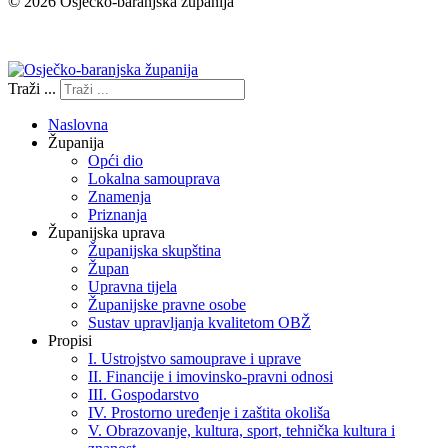
© 2026 Osječko-baranjska županija
Izjava o pristupačnosti
Traži ...
Naslovna
Županija
Opći dio
Lokalna samouprava
Znamenja
Priznanja
Županijska uprava
Županijska skupština
Župan
Upravna tijela
Županijske pravne osobe
Sustav upravljanja kvalitetom OBŽ
Propisi
I. Ustrojstvo samouprave i uprave
II. Financije i imovinsko-pravni odnosi
III. Gospodarstvo
IV. Prostorno uređenje i zaštita okoliša
V. Obrazovanje, kultura, sport, tehnička kultura i