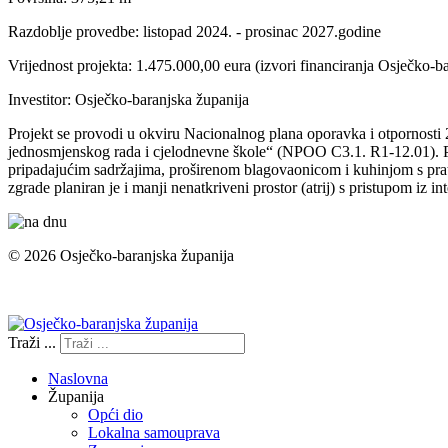
Razdoblje provedbe: listopad 2024. - prosinac 2027.godine
Vrijednost projekta: 1.475.000,00 eura (izvori financiranja Osječko-
Investitor: Osječko-baranjska županija
Projekt se provodi u okviru Nacionalnog plana oporavka i otpornosti
jednosmjenskog rada i cjelodnevne škole“ (NPOO C3.1. R1-12.01). Proj
pripadajućim sadržajima, proširenom blagovaonicom i kuhinjom s prat
zgrade planiran je i manji nenatkriveni prostor (atrij) s pristupom iz
© 2026 Osječko-baranjska županija
Izjava o pristupačnosti
Traži ...
Naslovna
Županija
Opći dio
Lokalna samouprava