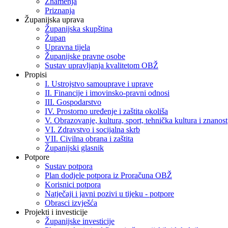
Znamenja
Priznanja
Županijska uprava
Županijska skupština
Župan
Upravna tijela
Županijske pravne osobe
Sustav upravljanja kvalitetom OBŽ
Propisi
I. Ustrojstvo samouprave i uprave
II. Financije i imovinsko-pravni odnosi
III. Gospodarstvo
IV. Prostorno uređenje i zaštita okoliša
V. Obrazovanje, kultura, sport, tehnička kultura i znanost
VI. Zdravstvo i socijalna skrb
VII. Civilna obrana i zaštita
Županijski glasnik
Potpore
Sustav potpora
Plan dodjele potpora iz Proračuna OBŽ
Korisnici potpora
Natječaji i javni pozivi u tijeku - potpore
Obrasci izvješća
Projekti i investicije
Županijske investicije