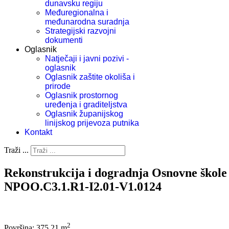
dunavsku regiju
Međuregionalna i
međunarodna suradnja
Strategijski razvojni
dokumenti
Oglasnik
Natječaji i javni pozivi -
oglasnik
Oglasnik zaštite okoliša i
prirode
Oglasnik prostornog
uređenja i graditeljstva
Oglasnik županijskog
linijskog prijevoza putnika
Kontakt
Traži ...
Rekonstrukcija i dogradnja Osnovne škole
NPOO.C3.1.R1-I2.01-V1.0124
2
Površina: 375,21 m