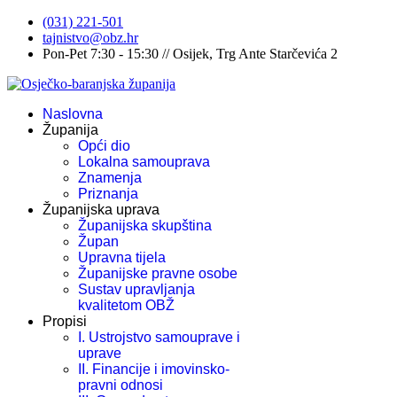
(031) 221-501
tajnistvo@obz.hr
Pon-Pet 7:30 - 15:30 // Osijek, Trg Ante Starčevića 2
Naslovna
Županija
Opći dio
Lokalna samouprava
Znamenja
Priznanja
Županijska uprava
Županijska skupština
Župan
Upravna tijela
Županijske pravne osobe
Sustav upravljanja
kvalitetom OBŽ
Propisi
I. Ustrojstvo samouprave i
uprave
II. Financije i imovinsko-
pravni odnosi