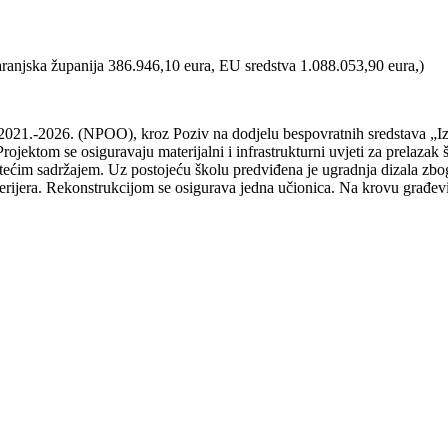
baranjska županija 386.946,10 eura, EU sredstva 1.088.053,90 eura,)
 2021.-2026. (NPOO), kroz Poziv na dodjelu bespovratnih sredstava „Iz
ektom se osiguravaju materijalni i infrastrukturni uvjeti za prelazak 
ećim sadržajem. Uz postojeću školu predviđena je ugradnja dizala zbog 
 interijera. Rekonstrukcijom se osigurava jedna učionica. Na krovu građe