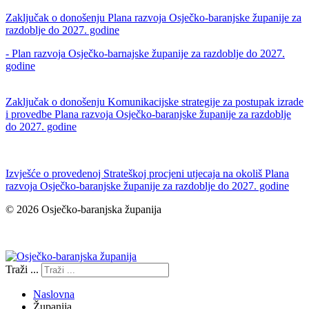
Zaključak o donošenju Plana razvoja Osječko-baranjske županije za
razdoblje do 2027. godine
- Plan razvoja Osječko-barnajske županije za razdoblje do 2027.
godine
Zaključak o donošenju Komunikacijske strategije za postupak izrade
i provedbe Plana razvoja Osječko-baranjske županije za razdoblje
do 2027. godine
Izvješće o provedenoj Strateškoj procjeni utjecaja na okoliš Plana
razvoja Osječko-baranjske županije za razdoblje do 2027. godine
© 2026 Osječko-baranjska županija
Izjava o pristupačnosti
Traži ...
Naslovna
Županija