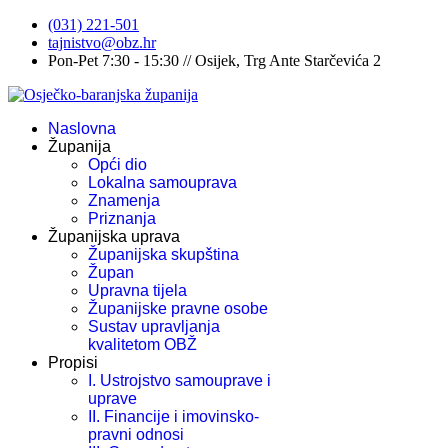
(031) 221-501
tajnistvo@obz.hr
Pon-Pet 7:30 - 15:30 // Osijek, Trg Ante Starčevića 2
Naslovna
Županija
Opći dio
Lokalna samouprava
Znamenja
Priznanja
Županijska uprava
Županijska skupština
Župan
Upravna tijela
Županijske pravne osobe
Sustav upravljanja
kvalitetom OBŽ
Propisi
I. Ustrojstvo samouprave i
uprave
II. Financije i imovinsko-
pravni odnosi