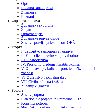
Opći dio
Lokalna samouprava
Znamenja
Priznanja
Županijska uprava
Županijska skupština
Župan
Upravna tijela
Županijske pravne osobe
Sustav upravljanja kvalitetom OBŽ
Propisi
I. Ustrojstvo samouprave i uprave
II. Financije i imovinsko-pravni odnosi
III. Gospodarstvo
IV. Prostorno uređenje i zaštita okoliša
V. Obrazovanje, kultura, sport, tehnička kultura i
znanost
VI. Zdravstvo i socijalna skrb
VII. Civilna obrana i zaštita
Županijski glasnik
Potpore
Sustav potpora
Plan dodjele potpora iz Proračuna OBŽ
Korisnici potpora
Natječaji i javni pozivi u tijeku - potpore