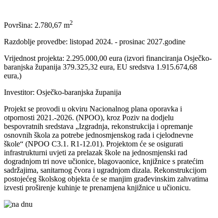
2
Površina: 2.780,67 m
Razdoblje provedbe: listopad 2024. - prosinac 2027.godine
Vrijednost projekta: 2.295.000,00 eura (izvori financiranja Osječko-
baranjska županija 379.325,32 eura, EU sredstva 1.915.674,68
eura,)
Investitor: Osječko-baranjska županija
Projekt se provodi u okviru Nacionalnog plana oporavka i
otpornosti 2021.-2026. (NPOO), kroz Poziv na dodjelu
bespovratnih sredstava „Izgradnja, rekonstrukcija i opremanje
osnovnih škola za potrebe jednosmjenskog rada i cjelodnevne
škole“ (NPOO C3.1. R1-12.01). Projektom će se osigurati
infrastrukturni uvjeti za prelazak škole na jednosmjenski rad
dogradnjom tri nove učionice, blagovaonice, knjižnice s pratećim
sadržajima, sanitarnog čvora i ugradnjom dizala. Rekonstrukcijom
postojećeg školskog objekta će se manjim građevinskim zahvatima
izvesti proširenje kuhinje te prenamjena knjižnice u učionicu.