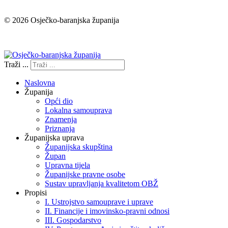
© 2026 Osječko-baranjska županija
Izjava o pristupačnosti
Traži ...
Naslovna
Županija
Opći dio
Lokalna samouprava
Znamenja
Priznanja
Županijska uprava
Županijska skupština
Župan
Upravna tijela
Županijske pravne osobe
Sustav upravljanja kvalitetom OBŽ
Propisi
I. Ustrojstvo samouprave i uprave
II. Financije i imovinsko-pravni odnosi
III. Gospodarstvo