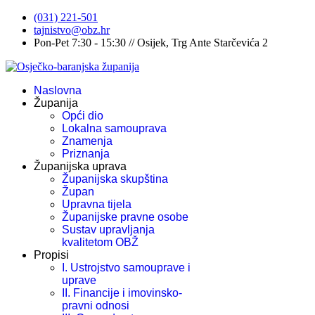
(031) 221-501
tajnistvo@obz.hr
Pon-Pet 7:30 - 15:30 // Osijek, Trg Ante Starčevića 2
Naslovna
Županija
Opći dio
Lokalna samouprava
Znamenja
Priznanja
Županijska uprava
Županijska skupština
Župan
Upravna tijela
Županijske pravne osobe
Sustav upravljanja
kvalitetom OBŽ
Propisi
I. Ustrojstvo samouprave i
uprave
II. Financije i imovinsko-
pravni odnosi