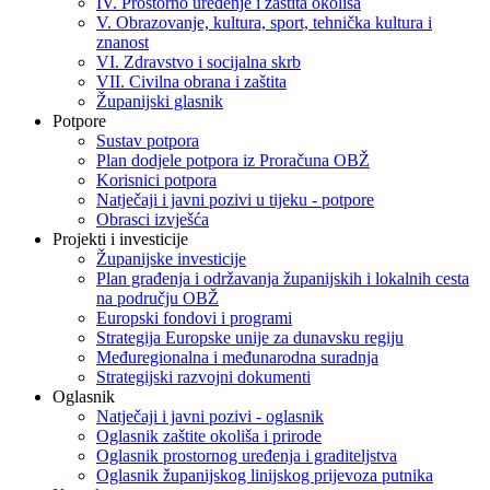
IV. Prostorno uređenje i zaštita okoliša
V. Obrazovanje, kultura, sport, tehnička kultura i
znanost
VI. Zdravstvo i socijalna skrb
VII. Civilna obrana i zaštita
Županijski glasnik
Potpore
Sustav potpora
Plan dodjele potpora iz Proračuna OBŽ
Korisnici potpora
Natječaji i javni pozivi u tijeku - potpore
Obrasci izvješća
Projekti i investicije
Županijske investicije
Plan građenja i održavanja županijskih i lokalnih cesta
na području OBŽ
Europski fondovi i programi
Strategija Europske unije za dunavsku regiju
Međuregionalna i međunarodna suradnja
Strategijski razvojni dokumenti
Oglasnik
Natječaji i javni pozivi - oglasnik
Oglasnik zaštite okoliša i prirode
Oglasnik prostornog uređenja i graditeljstva
Oglasnik županijskog linijskog prijevoza putnika