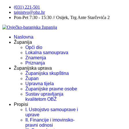
(031) 221-501
tajnistvo@obz.hr
Pon-Pet 7:30 - 15:30 // Osijek, Trg Ante Starčevića 2
Naslovna
Županija
Opći dio
Lokalna samouprava
Znamenja
Priznanja
Županijska uprava
Županijska skupština
Župan
Upravna tijela
Županijske pravne osobe
Sustav upravljanja
kvalitetom OBŽ
Propisi
I. Ustrojstvo samouprave i
uprave
II. Financije i imovinsko-
pravni odnosi