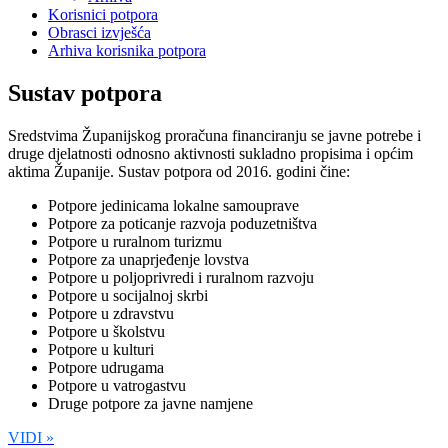
Korisnici potpora
Obrasci izvješća
Arhiva korisnika potpora
Sustav potpora
Sredstvima Županijskog proračuna financiranju se javne potrebe i
druge djelatnosti odnosno aktivnosti sukladno propisima i općim
aktima Županije. Sustav potpora od 2016. godini čine:
Potpore jedinicama lokalne samouprave
Potpore za poticanje razvoja poduzetništva
Potpore u ruralnom turizmu
Potpore za unaprjeđenje lovstva
Potpore u poljoprivredi i ruralnom razvoju
Potpore u socijalnoj skrbi
Potpore u zdravstvu
Potpore u školstvu
Potpore u kulturi
Potpore udrugama
Potpore u vatrogastvu
Druge potpore za javne namjene
VIDI »