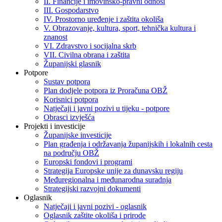
II. Financije i imovinsko-pravni odnosi
III. Gospodarstvo
IV. Prostorno uređenje i zaštita okoliša
V. Obrazovanje, kultura, sport, tehnička kultura i
znanost
VI. Zdravstvo i socijalna skrb
VII. Civilna obrana i zaštita
Županijski glasnik
Potpore
Sustav potpora
Plan dodjele potpora iz Proračuna OBŽ
Korisnici potpora
Natječaji i javni pozivi u tijeku - potpore
Obrasci izvješća
Projekti i investicije
Županijske investicije
Plan građenja i održavanja županijskih i lokalnih cesta
na području OBŽ
Europski fondovi i programi
Strategija Europske unije za dunavsku regiju
Međuregionalna i međunarodna suradnja
Strategijski razvojni dokumenti
Oglasnik
Natječaji i javni pozivi - oglasnik
Oglasnik zaštite okoliša i prirode