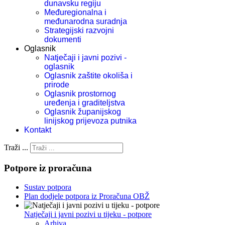
dunavsku regiju
Međuregionalna i
međunarodna suradnja
Strategijski razvojni
dokumenti
Oglasnik
Natječaji i javni pozivi -
oglasnik
Oglasnik zaštite okoliša i
prirode
Oglasnik prostornog
uređenja i graditeljstva
Oglasnik županijskog
linijskog prijevoza putnika
Kontakt
Traži ...
Potpore iz proračuna
Sustav potpora
Plan dodjele potpora iz Proračuna OBŽ
Natječaji i javni pozivi u tijeku - potpore
Arhiva