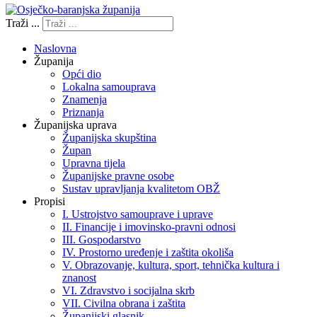
Traži ...
Naslovna
Županija
Opći dio
Lokalna samouprava
Znamenja
Priznanja
Županijska uprava
Županijska skupština
Župan
Upravna tijela
Županijske pravne osobe
Sustav upravljanja kvalitetom OBŽ
Propisi
I. Ustrojstvo samouprave i uprave
II. Financije i imovinsko-pravni odnosi
III. Gospodarstvo
IV. Prostorno uređenje i zaštita okoliša
V. Obrazovanje, kultura, sport, tehnička kultura i
znanost
VI. Zdravstvo i socijalna skrb
VII. Civilna obrana i zaštita
Županijski glasnik