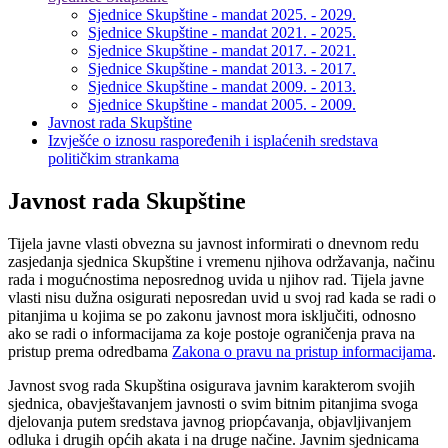
Sjednice Skupštine - mandat 2025. - 2029.
Sjednice Skupštine - mandat 2021. - 2025.
Sjednice Skupštine - mandat 2017. - 2021.
Sjednice Skupštine - mandat 2013. - 2017.
Sjednice Skupštine - mandat 2009. - 2013.
Sjednice Skupštine - mandat 2005. - 2009.
Javnost rada Skupštine
Izvješće o iznosu raspoređenih i isplaćenih sredstava
političkim strankama
Javnost rada Skupštine
Tijela javne vlasti obvezna su javnost informirati o dnevnom redu
zasjedanja sjednica Skupštine i vremenu njihova održavanja, načinu
rada i mogućnostima neposrednog uvida u njihov rad. Tijela javne
vlasti nisu dužna osigurati neposredan uvid u svoj rad kada se radi o
pitanjima u kojima se po zakonu javnost mora isključiti, odnosno
ako se radi o informacijama za koje postoje ograničenja prava na
pristup prema odredbama
Zakona o pravu na pristup informacijama
.
Javnost svog rada Skupština osigurava javnim karakterom svojih
sjednica, obavještavanjem javnosti o svim bitnim pitanjima svoga
djelovanja putem sredstava javnog priopćavanja, objavljivanjem
odluka i drugih općih akata i na druge načine. Javnim sjednicama