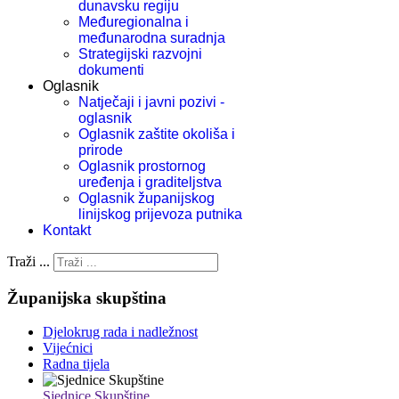
dunavsku regiju
Međuregionalna i
međunarodna suradnja
Strategijski razvojni
dokumenti
Oglasnik
Natječaji i javni pozivi -
oglasnik
Oglasnik zaštite okoliša i
prirode
Oglasnik prostornog
uređenja i graditeljstva
Oglasnik županijskog
linijskog prijevoza putnika
Kontakt
Traži ...
Županijska skupština
Djelokrug rada i nadležnost
Vijećnici
Radna tijela
Sjednice Skupštine