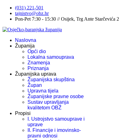
(031) 221-501
tajnistvo@obz.hr
Pon-Pet 7:30 - 15:30 // Osijek, Trg Ante Starčevića 2
Naslovna
Županija
Opći dio
Lokalna samouprava
Znamenja
Priznanja
Županijska uprava
Županijska skupština
Župan
Upravna tijela
Županijske pravne osobe
Sustav upravljanja
kvalitetom OBŽ
Propisi
I. Ustrojstvo samouprave i
uprave
II. Financije i imovinsko-
pravni odnosi