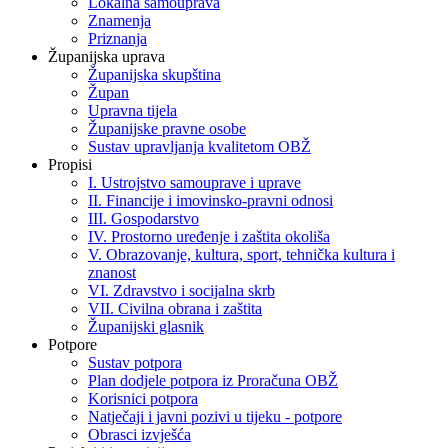
Lokalna samouprava
Znamenja
Priznanja
Županijska uprava
Županijska skupština
Župan
Upravna tijela
Županijske pravne osobe
Sustav upravljanja kvalitetom OBŽ
Propisi
I. Ustrojstvo samouprave i uprave
II. Financije i imovinsko-pravni odnosi
III. Gospodarstvo
IV. Prostorno uređenje i zaštita okoliša
V. Obrazovanje, kultura, sport, tehnička kultura i
znanost
VI. Zdravstvo i socijalna skrb
VII. Civilna obrana i zaštita
Županijski glasnik
Potpore
Sustav potpora
Plan dodjele potpora iz Proračuna OBŽ
Korisnici potpora
Natječaji i javni pozivi u tijeku - potpore
Obrasci izvješća