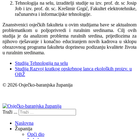
Tehnologija na selu, izraditelji studije su izv. prof. dr. sc Josip
Job i izv. prof. dr. sc. Krešimir Grgić, Fakultet elektrotehnike,
računarstva i informacijske tehnologije.
Znanstvenici osječkih fakulteta u ovim studijama bave se aktualnom
problematikom u poljoprivredi i ruralnim sredinama. Cilj ovih
studija je da analizom problema ruralnih sredina, prijedlozima za
njihovo rješavanje i konačno educiranjem novih kadrova u sklopu
obrazovnog programa fakulteta doprinesu podizanju kvalitete života
u ruralnim sredinama.
Studija Tehnologija na selu
Studija Razvoj kratkog opskrbnog lanca ekoloških proizv. u
OBŽ
© 2026 Osječko-baranjska županija
Izjava o pristupačnosti
Traži ...
Naslovna
Županija
Opći dio