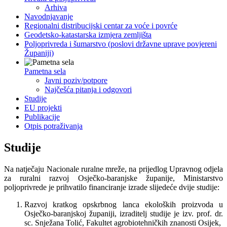
Arhiva
Navodnjavanje
Regionalni distribucijski centar za voće i povrće
Geodetsko-katastarska izmjera zemljišta
Poljoprivreda i šumarstvo (poslovi državne uprave povjereni
Županiji)
Pametna sela
Javni poziv/potpore
Najčešća pitanja i odgovori
Studije
EU projekti
Publikacije
Otpis potraživanja
Studije
Na natječaju Nacionale ruralne mreže, na prijedlog Upravnog odjela
za ruralni razvoj Osječko-baranjske županije, Ministarstvo
poljoprivrede je prihvatilo financiranje izrade slijedeće dvije studije:
Razvoj kratkog opskrbnog lanca ekoloških proizvoda u
Osječko-baranjskoj županiji, izraditelj studije je izv. prof. dr.
sc. Snježana Tolić, Fakultet agrobiotehničkih znanosti Osijek,