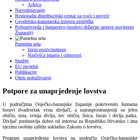
Arhiva
Navodnjavanje
Regionalni distribucijski centar za voće i povrće
Geodetsko-katastarska izmjera zemljišta
Poljoprivreda i šumarstvo (poslovi državne uprave povjereni
Županiji)
Pametna sela
Javni poziv/potpore
Najčešća pitanja i odgovori
Studije
EU projekti
Publikacije
Otpis potraživanja
Potpore za unaprjeđenje lovstva
U područjima Osječko-baranjske županije pokrivenim šumama
boravi dvadesetak vrsta divljači, a najrasprostranjeniji su jelen
obični, srna, svinja divlja, zec obični, lisica, fazan i divlja patka.
Divljač predstavlja dobro od interesa za Republiku Hrvatsku i ima
njezinu osobitu zaštitu sukladno Zakonu o lovstvu.
Program unaprjeđenja lovstva na području Osječko-baranjske