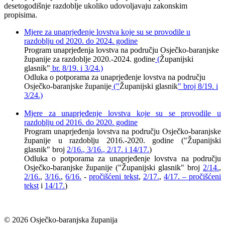
desetogodišnje razdoblje ukoliko udovoljavaju zakonskim
propisima.
Mjere za unaprjeđenje lovstva koje su se provodile u
razdoblju od 2020. do 2024. godine
Program unaprjeđenja lovstva na području Osječko-baranjske
županije za razdoblje 2020.-2024. godine
(
Županijski
glasnik"
br.
8/19
. i
3/24
.)
Odluka o potporama za unaprjeđenje lovstva na području
Osječko-baranjske županije
("
Županijski glasnik
" broj
8/19
. i
3/24
.)
Mjere za unaprjeđenje lovstva koje su se provodile u
razdoblju od 2016. do 2020. godine
Program unaprjeđenja lovstva na području Osječko-baranjske
županije u razdoblju 2016.-2020. godine
(
"Županijski
glasnik" broj
2/16.
,
3/16.
,
2/17.
i
14/17.
)
Odluka o potporama za unaprjeđenje lovstva na području
Osječko-baranjske županije ("Županijski glasnik" broj
2/14.
,
2/16.
,
3/16.
,
6/16.
-
pročišćeni tekst
,
2/17.
,
4/17. – pročišćeni
tekst
i
14/17.
)
© 2026 Osječko-baranjska županija