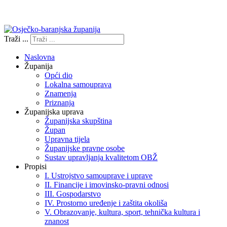
Izjava o pristupačnosti
Traži ...
Naslovna
Županija
Opći dio
Lokalna samouprava
Znamenja
Priznanja
Županijska uprava
Županijska skupština
Župan
Upravna tijela
Županijske pravne osobe
Sustav upravljanja kvalitetom OBŽ
Propisi
I. Ustrojstvo samouprave i uprave
II. Financije i imovinsko-pravni odnosi
III. Gospodarstvo
IV. Prostorno uređenje i zaštita okoliša
V. Obrazovanje, kultura, sport, tehnička kultura i
znanost