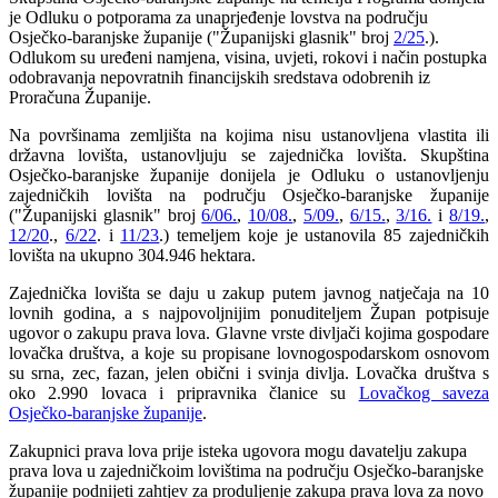
je Odluku o potporama za unaprjeđenje lovstva na području
Osječko-baranjske županije ("Županijski glasnik" broj
2/25
.).
Odlukom su uređeni namjena, visina, uvjeti, rokovi i način postupka
odobravanja nepovratnih financijskih sredstava odobrenih iz
Proračuna Županije.
Na površinama zemljišta na kojima nisu ustanovljena vlastita ili
državna lovišta, ustanovljuju se zajednička lovišta. Skupština
Osječko-baranjske županije donijela je Odluku o ustanovljenju
zajedničkih lovišta na području Osječko-baranjske županije
("Županijski glasnik" broj
6/06.
,
10/08.
,
5/09.
,
6/15.
,
3/16.
i
8/19.
,
12/20
.,
6/22
. i
11/23
.) temeljem koje je ustanovila 85 zajedničkih
lovišta na ukupno 304.946 hektara.
Zajednička lovišta se daju u zakup putem javnog natječaja na 10
lovnih godina, a s najpovoljnijim ponuditeljem Župan potpisuje
ugovor o zakupu prava lova. Glavne vrste divljači kojima gospodare
lovačka društva, a koje su propisane lovnogospodarskom osnovom
su srna, zec, fazan, jelen obični i svinja divlja. Lovačka društva s
oko 2.990 lovaca i pripravnika članice su
Lovačkog saveza
Osječko-baranjske županije
.
Zakupnici prava lova prije isteka ugovora mogu davatelju zakupa
prava lova u zajedničkoim lovištima na području Osječko-baranjske
županije podnijeti zahtjev za produljenje zakupa prava lova za novo