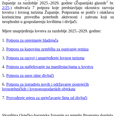
županije za razdoblje 2025.-2029. godine (Županijski glasnik" br.
2/25
.) obuhvaća 7 potpora koje predstavljaju okosnicu razvoja
lovstva i lovnog turizma Županije. Potporama se potiče i olakšava
korisnicima provedba potrebnih aktivnosti i zahvata koji su
neophodni u gospodarenju lovištima i divljači.
Mjere unaprjeđenja lovstva za razdoblje 2025.-2029. godine:
1.
Potpora za opremanje hladnjača
2.
Potpora za kupovinu zemljišta za osnivanje remiza
3.
Potpora za razvoj i unaprjeđenje lovnog turizma
4.
Potpora za sudjelovanje na manifestacijama u lovstvu
5.
Potpora za unos sitne divljači
6.
Potpora za izgradnju novih i održavanje postojećih
lovnotehničkih i lovnogospodarskih objekata
7.
Provođenje mjera za sprječavanje šteta od divljači
Skupština Osječko-baranjske županije na temelju Programa donijela