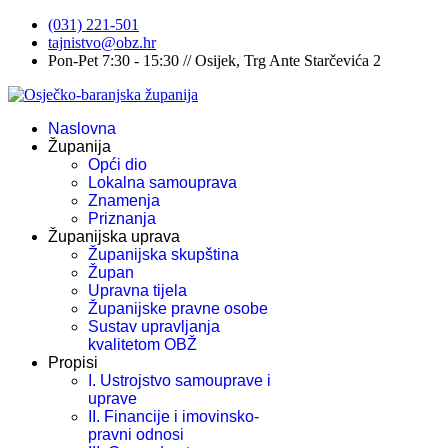
(031) 221-501
tajnistvo@obz.hr
Pon-Pet 7:30 - 15:30 // Osijek, Trg Ante Starčevića 2
Naslovna
Županija
Opći dio
Lokalna samouprava
Znamenja
Priznanja
Županijska uprava
Županijska skupština
Župan
Upravna tijela
Županijske pravne osobe
Sustav upravljanja
kvalitetom OBŽ
Propisi
I. Ustrojstvo samouprave i
uprave
II. Financije i imovinsko-
pravni odnosi