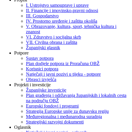
I. Ustrojstvo samouprave i uprave
II. Financije i imovinsko-pravni odnosi
III. Gospodarstvo
IV. Prostorno uređenje i zaštita okoliša
V. Obrazovanje, kultura, sport, tehnička kultura i
znanost
VI. Zdravstvo i socijalna skrb
VII. Civilna obrana i zaštita
Županijski glasnik
Potpore
Sustav potpora
Plan dodjele potpora iz Proračuna OBŽ
Korisnici potpora
Natječaji i javni pozivi u tijeku - potpore
Obrasci izvješća
Projekti i investicije
Županijske investicije
Plan građenja i održavanja županijskih i lokalnih cesta
na području OBŽ
Europski fondovi i programi
Strategija Europske unije za dunavsku regiju
Međuregionalna i međunarodna suradnja
Strategijski razvojni dokumenti
Oglasnik