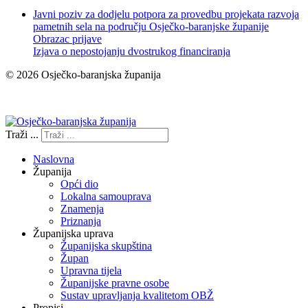
Javni poziv za dodjelu potpora za provedbu projekata razvoja
pametnih sela na području Osječko-baranjske županije
Obrazac prijave
Izjava o nepostojanju dvostrukog financiranja
© 2026 Osječko-baranjska županija
Izjava o pristupačnosti
Traži ...
Naslovna
Županija
Opći dio
Lokalna samouprava
Znamenja
Priznanja
Županijska uprava
Županijska skupština
Župan
Upravna tijela
Županijske pravne osobe
Sustav upravljanja kvalitetom OBŽ
Propisi