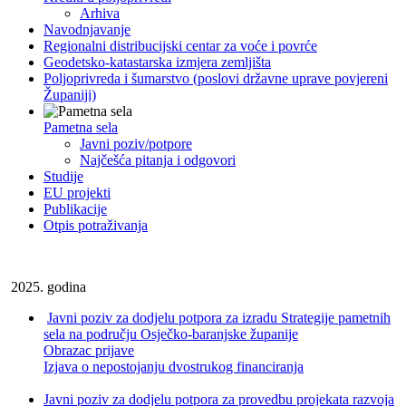
Arhiva
Navodnjavanje
Regionalni distribucijski centar za voće i povrće
Geodetsko-katastarska izmjera zemljišta
Poljoprivreda i šumarstvo (poslovi državne uprave povjereni
Županiji)
Pametna sela
Javni poziv/potpore
Najčešća pitanja i odgovori
Studije
EU projekti
Publikacije
Otpis potraživanja
2025. godina
Javni poziv za dodjelu potpora za izradu Strategije pametnih
sela na području Osječko-baranjske županije
Obrazac prijave
Izjava o nepostojanju dvostrukog financiranja
Javni poziv za dodjelu potpora za provedbu projekata razvoja