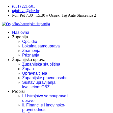
(031) 221-501
tajnistvo@obz.hr
Pon-Pet 7:30 - 15:30 // Osijek, Trg Ante Starčevića 2
Naslovna
Županija
Opći dio
Lokalna samouprava
Znamenja
Priznanja
Županijska uprava
Županijska skupština
Župan
Upravna tijela
Županijske pravne osobe
Sustav upravljanja
kvalitetom OBŽ
Propisi
I. Ustrojstvo samouprave i
uprave
II. Financije i imovinsko-
pravni odnosi