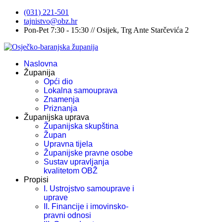
(031) 221-501
tajnistvo@obz.hr
Pon-Pet 7:30 - 15:30 // Osijek, Trg Ante Starčevića 2
Naslovna
Županija
Opći dio
Lokalna samouprava
Znamenja
Priznanja
Županijska uprava
Županijska skupština
Župan
Upravna tijela
Županijske pravne osobe
Sustav upravljanja
kvalitetom OBŽ
Propisi
I. Ustrojstvo samouprave i
uprave
II. Financije i imovinsko-
pravni odnosi