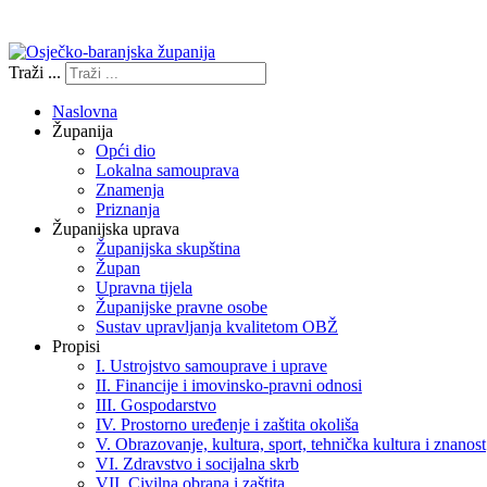
Izjava o pristupačnosti
Traži ...
Naslovna
Županija
Opći dio
Lokalna samouprava
Znamenja
Priznanja
Županijska uprava
Županijska skupština
Župan
Upravna tijela
Županijske pravne osobe
Sustav upravljanja kvalitetom OBŽ
Propisi
I. Ustrojstvo samouprave i uprave
II. Financije i imovinsko-pravni odnosi
III. Gospodarstvo
IV. Prostorno uređenje i zaštita okoliša
V. Obrazovanje, kultura, sport, tehnička kultura i znanost
VI. Zdravstvo i socijalna skrb
VII. Civilna obrana i zaštita