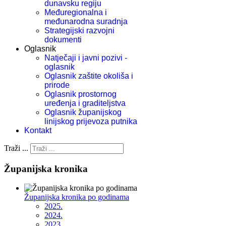
dunavsku regiju
Međuregionalna i
međunarodna suradnja
Strategijski razvojni
dokumenti
Oglasnik
Natječaji i javni pozivi -
oglasnik
Oglasnik zaštite okoliša i
prirode
Oglasnik prostornog
uređenja i graditeljstva
Oglasnik županijskog
linijskog prijevoza putnika
Kontakt
Traži ...
Županijska kronika
Županijska kronika po godinama
2025.
2024.
2023.