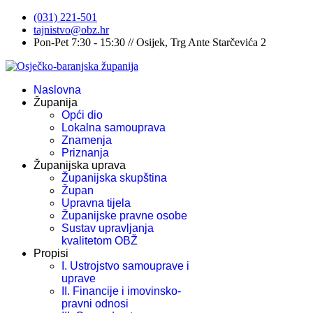
(031) 221-501
tajnistvo@obz.hr
Pon-Pet 7:30 - 15:30 // Osijek, Trg Ante Starčevića 2
Naslovna
Županija
Opći dio
Lokalna samouprava
Znamenja
Priznanja
Županijska uprava
Županijska skupština
Župan
Upravna tijela
Županijske pravne osobe
Sustav upravljanja
kvalitetom OBŽ
Propisi
I. Ustrojstvo samouprave i
uprave
II. Financije i imovinsko-
pravni odnosi