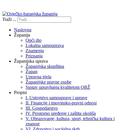
Izjava o pristupačnosti
Traži ...
Naslovna
Županija
Opći dio
Lokalna samouprava
Znamenja
Priznanja
Županijska uprava
Županijska skupština
Župan
Upravna tijela
Županijske pravne osobe
Sustav upravljanja kvalitetom OBŽ
Propisi
I. Ustrojstvo samouprave i uprave
II. Financije i imovinsko-pravni odnosi
III. Gospodarstvo
IV. Prostorno uređenje i zaštita okoliša
V. Obrazovanje, kultura, sport, tehnička kultura i
znanost
VI. Zdravstvo i socijalna skrb