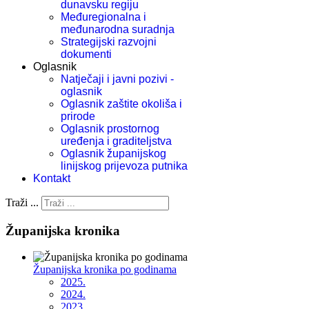
dunavsku regiju
Međuregionalna i
međunarodna suradnja
Strategijski razvojni
dokumenti
Oglasnik
Natječaji i javni pozivi -
oglasnik
Oglasnik zaštite okoliša i
prirode
Oglasnik prostornog
uređenja i graditeljstva
Oglasnik županijskog
linijskog prijevoza putnika
Kontakt
Traži ...
Županijska kronika
Županijska kronika po godinama
2025.
2024.
2023.