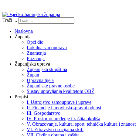
Izjava o pristupačnosti
Traži ...
Naslovna
Županija
Opći dio
Lokalna samouprava
Znamenja
Priznanja
Županijska uprava
Županijska skupština
Župan
Upravna tijela
Županijske pravne osobe
Sustav upravljanja kvalitetom OBŽ
Propisi
I. Ustrojstvo samouprave i uprave
II. Financije i imovinsko-pravni odnosi
III. Gospodarstvo
IV. Prostorno uređenje i zaštita okoliša
V. Obrazovanje, kultura, sport, tehnička kultura i znanost
VI. Zdravstvo i socijalna skrb
VII. Civilna obrana i zaštita