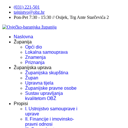
(031) 221-501
tajnistvo@obz.hr
Pon-Pet 7:30 - 15:30 // Osijek, Trg Ante Starčevića 2
Naslovna
Županija
Opći dio
Lokalna samouprava
Znamenja
Priznanja
Županijska uprava
Županijska skupština
Župan
Upravna tijela
Županijske pravne osobe
Sustav upravljanja
kvalitetom OBŽ
Propisi
I. Ustrojstvo samouprave i
uprave
II. Financije i imovinsko-
pravni odnosi