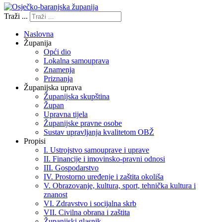
Traži ...
Naslovna
Županija
Opći dio
Lokalna samouprava
Znamenja
Priznanja
Županijska uprava
Županijska skupština
Župan
Upravna tijela
Županijske pravne osobe
Sustav upravljanja kvalitetom OBŽ
Propisi
I. Ustrojstvo samouprave i uprave
II. Financije i imovinsko-pravni odnosi
III. Gospodarstvo
IV. Prostorno uređenje i zaštita okoliša
V. Obrazovanje, kultura, sport, tehnička kultura i
znanost
VI. Zdravstvo i socijalna skrb
VII. Civilna obrana i zaštita
Županijski glasnik