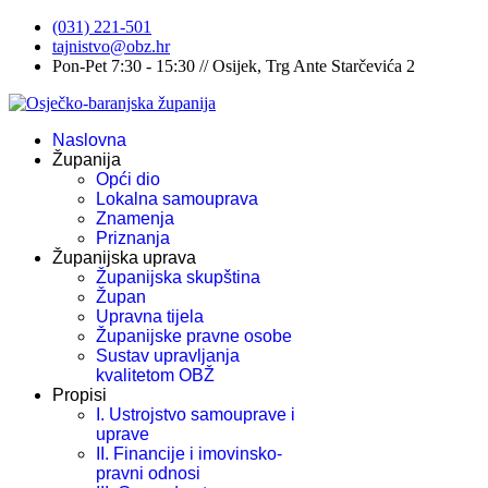
(031) 221-501
tajnistvo@obz.hr
Pon-Pet 7:30 - 15:30 // Osijek, Trg Ante Starčevića 2
Naslovna
Županija
Opći dio
Lokalna samouprava
Znamenja
Priznanja
Županijska uprava
Županijska skupština
Župan
Upravna tijela
Županijske pravne osobe
Sustav upravljanja
kvalitetom OBŽ
Propisi
I. Ustrojstvo samouprave i
uprave
II. Financije i imovinsko-
pravni odnosi