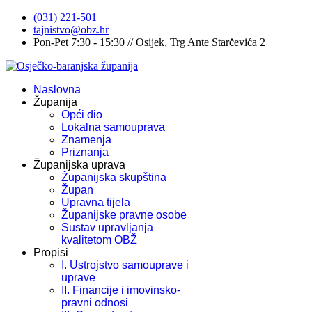
(031) 221-501
tajnistvo@obz.hr
Pon-Pet 7:30 - 15:30 // Osijek, Trg Ante Starčevića 2
Naslovna
Županija
Opći dio
Lokalna samouprava
Znamenja
Priznanja
Županijska uprava
Županijska skupština
Župan
Upravna tijela
Županijske pravne osobe
Sustav upravljanja
kvalitetom OBŽ
Propisi
I. Ustrojstvo samouprave i
uprave
II. Financije i imovinsko-
pravni odnosi