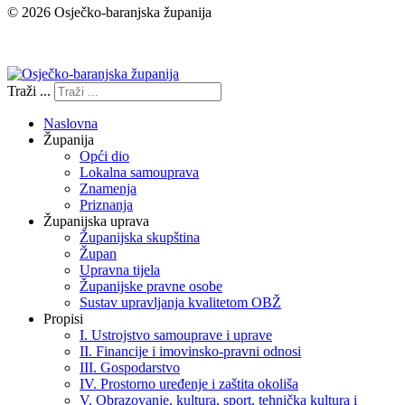
© 2026 Osječko-baranjska županija
Izjava o pristupačnosti
Traži ...
Naslovna
Županija
Opći dio
Lokalna samouprava
Znamenja
Priznanja
Županijska uprava
Županijska skupština
Župan
Upravna tijela
Županijske pravne osobe
Sustav upravljanja kvalitetom OBŽ
Propisi
I. Ustrojstvo samouprave i uprave
II. Financije i imovinsko-pravni odnosi
III. Gospodarstvo
IV. Prostorno uređenje i zaštita okoliša
V. Obrazovanje, kultura, sport, tehnička kultura i