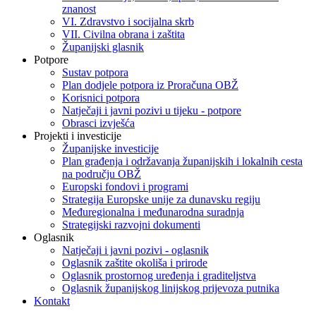
znanost
VI. Zdravstvo i socijalna skrb
VII. Civilna obrana i zaštita
Županijski glasnik
Potpore
Sustav potpora
Plan dodjele potpora iz Proračuna OBŽ
Korisnici potpora
Natječaji i javni pozivi u tijeku - potpore
Obrasci izvješća
Projekti i investicije
Županijske investicije
Plan građenja i održavanja županijskih i lokalnih cesta
na području OBŽ
Europski fondovi i programi
Strategija Europske unije za dunavsku regiju
Međuregionalna i međunarodna suradnja
Strategijski razvojni dokumenti
Oglasnik
Natječaji i javni pozivi - oglasnik
Oglasnik zaštite okoliša i prirode
Oglasnik prostornog uređenja i graditeljstva
Oglasnik županijskog linijskog prijevoza putnika
Kontakt