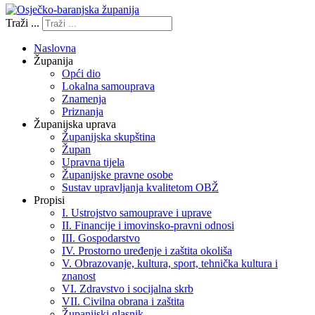
Traži ...
Naslovna
Županija
Opći dio
Lokalna samouprava
Znamenja
Priznanja
Županijska uprava
Županijska skupština
Župan
Upravna tijela
Županijske pravne osobe
Sustav upravljanja kvalitetom OBŽ
Propisi
I. Ustrojstvo samouprave i uprave
II. Financije i imovinsko-pravni odnosi
III. Gospodarstvo
IV. Prostorno uređenje i zaštita okoliša
V. Obrazovanje, kultura, sport, tehnička kultura i
znanost
VI. Zdravstvo i socijalna skrb
VII. Civilna obrana i zaštita
Županijski glasnik