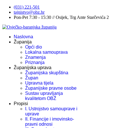
(031) 221-501
tajnistvo@obz.hr
Pon-Pet 7:30 - 15:30 // Osijek, Trg Ante Starčevića 2
Naslovna
Županija
Opći dio
Lokalna samouprava
Znamenja
Priznanja
Županijska uprava
Županijska skupština
Župan
Upravna tijela
Županijske pravne osobe
Sustav upravljanja
kvalitetom OBŽ
Propisi
I. Ustrojstvo samouprave i
uprave
II. Financije i imovinsko-
pravni odnosi