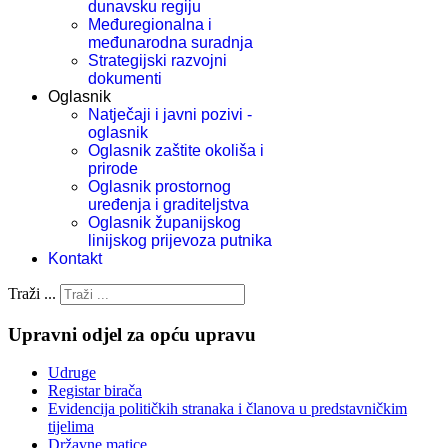
dunavsku regiju
Međuregionalna i
međunarodna suradnja
Strategijski razvojni
dokumenti
Oglasnik
Natječaji i javni pozivi -
oglasnik
Oglasnik zaštite okoliša i
prirode
Oglasnik prostornog
uređenja i graditeljstva
Oglasnik županijskog
linijskog prijevoza putnika
Kontakt
Traži ...
Upravni odjel za opću upravu
Udruge
Registar birača
Evidencija političkih stranaka i članova u predstavničkim
tijelima
Državne matice