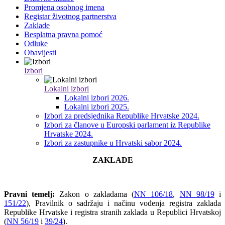
Promjena osobnog imena
Registar životnog partnerstva
Zaklade
Besplatna pravna pomoć
Odluke
Obavijesti
Izbori
Lokalni izbori
Lokalni izbori 2026.
Lokalni izbori 2025.
Izbori za predsjednika Republike Hrvatske 2024.
Izbori za članove u Europski parlament iz Republike
Hrvatske 2024.
Izbori za zastupnike u Hrvatski sabor 2024.
ZAKLADE
Pravni temelj:
Zakon o zakladama (
NN 106/18
,
NN 98/19
i
151/22
), Pravilnik o sadržaju i načinu vođenja registra zaklada
Republike Hrvatske i registra stranih zaklada u Republici Hrvatskoj
(
NN 56/19
i
39/24
).