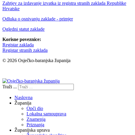
Zahtjev za izdavanje izvatka iz registra stranih zaklada Republike
Hrvatske
Odluka o osnivanju zaklade - primjer
Ogledni statut zaklade
Korisne poveznice:
Registar zaklada
Registar stranih zaklada
© 2026 Osječko-baranjska županija
Izjava o pristupačnosti
Traži ...
Naslovna
Županija
Opći dio
Lokalna samouprava
Znamenja
Priznanja
Županijska uprava