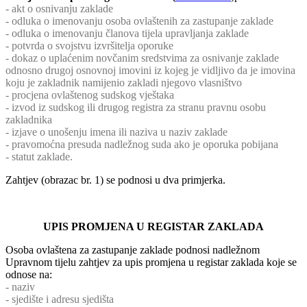
- akt o osnivanju zaklade
- odluka o imenovanju osoba ovlaštenih za zastupanje zaklade
- odluka o imenovanju članova tijela upravljanja zaklade
- potvrda o svojstvu izvršitelja oporuke
- dokaz o uplaćenim novčanim sredstvima za osnivanje zaklade
odnosno drugoj osnovnoj imovini iz kojeg je vidljivo da je imovina
koju je zakladnik namijenio zakladi njegovo vlasništvo
- procjena ovlaštenog sudskog vještaka
- izvod iz sudskog ili drugog registra za stranu pravnu osobu
zakladnika
- izjave o unošenju imena ili naziva u naziv zaklade
- pravomoćna presuda nadležnog suda ako je oporuka pobijana
- statut zaklade.
Zahtjev (obrazac br. 1) se podnosi u dva primjerka.
UPIS PROMJENA U REGISTAR ZAKLADA
Osoba ovlaštena za zastupanje zaklade podnosi nadležnom
Upravnom tijelu zahtjev za upis promjena u registar zaklada koje se
odnose na:
- naziv
- sjedište i adresu sjedišta