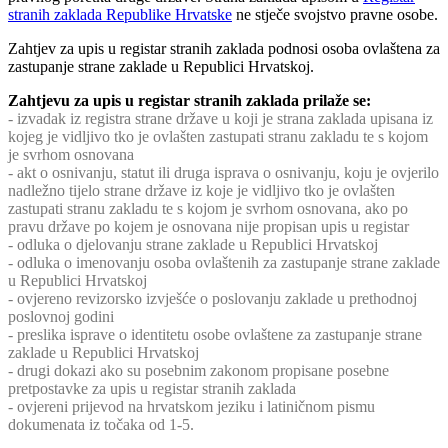
stranih zaklada Republike Hrvatske
ne stječe svojstvo pravne osobe.
Zahtjev za upis u registar stranih zaklada podnosi osoba ovlaštena za
zastupanje strane zaklade u Republici Hrvatskoj.
Zahtjevu za upis u registar stranih zaklada prilaže se:
- izvadak iz registra strane države u koji je strana zaklada upisana iz
kojeg je vidljivo tko je ovlašten zastupati stranu zakladu te s kojom
je svrhom osnovana
- akt o osnivanju, statut ili druga isprava o osnivanju, koju je ovjerilo
nadležno tijelo strane države iz koje je vidljivo tko je ovlašten
zastupati stranu zakladu te s kojom je svrhom osnovana, ako po
pravu države po kojem je osnovana nije propisan upis u registar
- odluka o djelovanju strane zaklade u Republici Hrvatskoj
- odluka o imenovanju osoba ovlaštenih za zastupanje strane zaklade
u Republici Hrvatskoj
- ovjereno revizorsko izvješće o poslovanju zaklade u prethodnoj
poslovnoj godini
- preslika isprave o identitetu osobe ovlaštene za zastupanje strane
zaklade u Republici Hrvatskoj
- drugi dokazi ako su posebnim zakonom propisane posebne
pretpostavke za upis u registar stranih zaklada
- ovjereni prijevod na hrvatskom jeziku i latiničnom pismu
dokumenata iz točaka od 1-5.