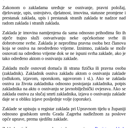
Zakonom o zakladama uređuje se osnivanje, pravni položaj,
djelovanje, upis, ustrojstvo, djelatnost, imovina, statusne promjene i
prestanak zaklada, upis i prestanak stranih zaklada te nadzor nad
radom zaklada i stranih zaklada.
Zaklada je imovina namijenjena da sama odnosno prihodima što ih
stječe trajno služi ostvarivanju neke općekorisne svrhe ili
dobrotvorne svrhe. Zaklada je neprofitna pravna osoba bez članova
koja se osniva na neodređeno vrijeme. Iznimno, zaklada se može
osnovati na određeno vrijeme dok se ne ispuni svrha zaklade, ako je
tako određeno aktom o osnivanju zaklade.
Zakladu može osnovati domaća ili strana fizička ili pravna osoba
(zakladnik). Zakladnik osniva zakladu aktom o osnivanju zaklade
(odlukom, izjavom, oporukom, ugovorom i sl.). Ako se zaklada
osniva za života zakladnika odnosno postojanja zakladnika, potpis
zakladnika na aktu o osnivanju se javnobilježnički ovjerava. Ako se
zaklada osniva za slučaj smrti zakladnika, izjava o osnivanju zaklade
daje se u obliku izjave posljednje volje (oporuke).
Zaklade se upisuju u registar zaklada pri Upravnom tijelu u županiji
odnosno gradskom uredu Grada Zagreba nadležnom za poslove
opće uprave, prema sjedištu zaklade.