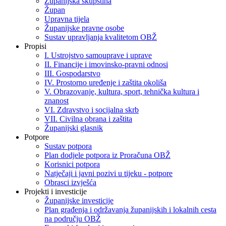
Županijska skupština
Župan
Upravna tijela
Županijske pravne osobe
Sustav upravljanja kvalitetom OBŽ
Propisi
I. Ustrojstvo samouprave i uprave
II. Financije i imovinsko-pravni odnosi
III. Gospodarstvo
IV. Prostorno uređenje i zaštita okoliša
V. Obrazovanje, kultura, sport, tehnička kultura i
znanost
VI. Zdravstvo i socijalna skrb
VII. Civilna obrana i zaštita
Županijski glasnik
Potpore
Sustav potpora
Plan dodjele potpora iz Proračuna OBŽ
Korisnici potpora
Natječaji i javni pozivi u tijeku - potpore
Obrasci izvješća
Projekti i investicije
Županijske investicije
Plan građenja i održavanja županijskih i lokalnih cesta
na području OBŽ