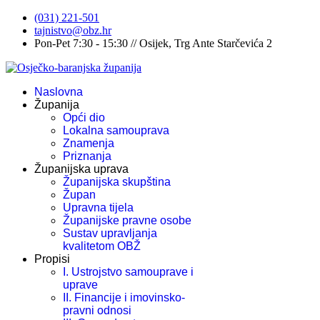
(031) 221-501
tajnistvo@obz.hr
Pon-Pet 7:30 - 15:30 // Osijek, Trg Ante Starčevića 2
Naslovna
Županija
Opći dio
Lokalna samouprava
Znamenja
Priznanja
Županijska uprava
Županijska skupština
Župan
Upravna tijela
Županijske pravne osobe
Sustav upravljanja
kvalitetom OBŽ
Propisi
I. Ustrojstvo samouprave i
uprave
II. Financije i imovinsko-
pravni odnosi