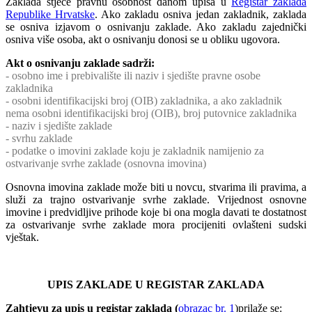
Zaklada stječe pravnu osobnost danom upisa u
Registar zaklada
Republike Hrvatske
. Ako zakladu osniva jedan zakladnik, zaklada
se osniva izjavom o osnivanju zaklade. Ako zakladu zajednički
osniva više osoba, akt o osnivanju donosi se u obliku ugovora.
Akt o osnivanju zaklade sadrži:
- osobno ime i prebivalište ili naziv i sjedište pravne osobe
zakladnika
- osobni identifikacijski broj (OIB) zakladnika, a ako zakladnik
nema osobni identifikacijski broj (OIB), broj putovnice zakladnika
- naziv i sjedište zaklade
- svrhu zaklade
- podatke o imovini zaklade koju je zakladnik namijenio za
ostvarivanje svrhe zaklade (osnovna imovina)
Osnovna imovina zaklade može biti u novcu, stvarima ili pravima, a
služi za trajno ostvarivanje svrhe zaklade. Vrijednost osnovne
imovine i predvidljive prihode koje bi ona mogla davati te dostatnost
za ostvarivanje svrhe zaklade mora procijeniti ovlašteni sudski
vještak.
UPIS ZAKLADE U REGISTAR ZAKLADA
Zahtjevu za upis u registar zaklada (
obrazac br. 1
)prilaže se: