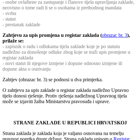
- osobe ovlaštene za zastupanje i članove tijela upravljanja zaklade,
neovisno o tome radi li se o osobama iz prethodnog mandata
- svrhu
- statut
- prestanak zaklade
Zahtjevu za upis promjena u registar zaklada (
obrazac br. 3
),
prilaže se:
- zapisnik o radu i odlukama tijela zaklade koje je po statutu
nadležno za donošenje odluke zbog koje se traži upis promjene u
registar zaklada
- novi statut ili njegove izmjene i dopune odnosno izmjene ili
dopune akta o osnivanju
Zahtjev (obrazac br. 3) se podnosi u dva primjerka.
O zahtjevu za upis zaklade u registar zaklada nadležno Upravno
tijelo donosi rješenje. Protiv rješenja nadležnog Upravnog tijela
može se izjaviti žalba Ministarstvu pravosuđa i uprave.
STRANE ZAKLADE U REPUBLICI HRVATSKOJ
Strana zaklada je zaklada koja je valjano osnovana na temelju
pravnog poretka druge države. Strana zaklada upisom u
Registar