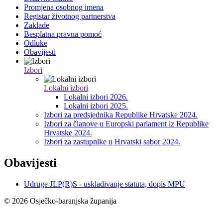
Promjena osobnog imena
Registar životnog partnerstva
Zaklade
Besplatna pravna pomoć
Odluke
Obavijesti
Izbori
Lokalni izbori
Lokalni izbori 2026.
Lokalni izbori 2025.
Izbori za predsjednika Republike Hrvatske 2024.
Izbori za članove u Europski parlament iz Republike
Hrvatske 2024.
Izbori za zastupnike u Hrvatski sabor 2024.
Obavijesti
Udruge JLP(R)S - uskladivanje statuta, dopis MPU
© 2026 Osječko-baranjska županija
Izjava o pristupačnosti