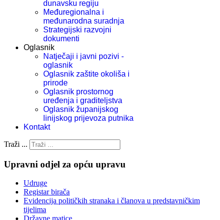
dunavsku regiju
Međuregionalna i
međunarodna suradnja
Strategijski razvojni
dokumenti
Oglasnik
Natječaji i javni pozivi -
oglasnik
Oglasnik zaštite okoliša i
prirode
Oglasnik prostornog
uređenja i graditeljstva
Oglasnik županijskog
linijskog prijevoza putnika
Kontakt
Traži ...
Upravni odjel za opću upravu
Udruge
Registar birača
Evidencija političkih stranaka i članova u predstavničkim
tijelima
Državne matice