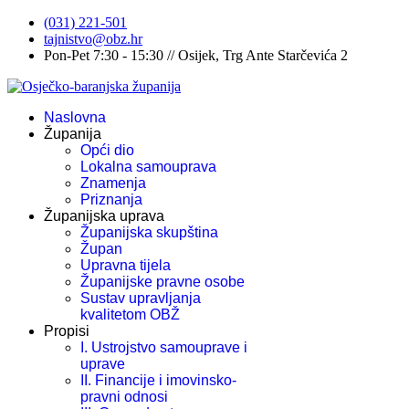
(031) 221-501
tajnistvo@obz.hr
Pon-Pet 7:30 - 15:30 // Osijek, Trg Ante Starčevića 2
Naslovna
Županija
Opći dio
Lokalna samouprava
Znamenja
Priznanja
Županijska uprava
Županijska skupština
Župan
Upravna tijela
Županijske pravne osobe
Sustav upravljanja
kvalitetom OBŽ
Propisi
I. Ustrojstvo samouprave i
uprave
II. Financije i imovinsko-
pravni odnosi