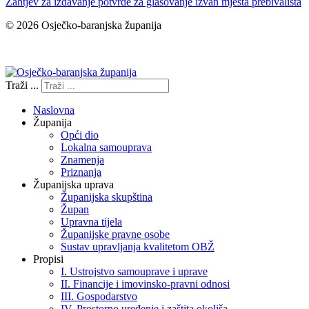
Zahtjev za izdavanje potvrde za glasovanje izvan mjesta prebivališta
© 2026 Osječko-baranjska županija
Izjava o pristupačnosti
Traži ...
Naslovna
Županija
Opći dio
Lokalna samouprava
Znamenja
Priznanja
Županijska uprava
Županijska skupština
Župan
Upravna tijela
Županijske pravne osobe
Sustav upravljanja kvalitetom OBŽ
Propisi
I. Ustrojstvo samouprave i uprave
II. Financije i imovinsko-pravni odnosi
III. Gospodarstvo
IV. Prostorno uređenje i zaštita okoliša