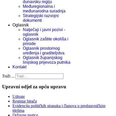
dunavsku regiju
Međuregionalna i
međunarodna suradnja
Strategijski razvojni
dokumenti
Oglasnik
Natječaji i javni pozivi -
oglasnik
Oglasnik zaštite okoliša i
prirode
Oglasnik prostornog
uređenja i graditeljstva
Oglasnik županijskog
linijskog prijevoza putnika
Kontakt
Traži ...
Upravni odjel za opću upravu
Udruge
Registar birača
Evidencija političkih stranaka i članova u predstavničkim
tijelima
Državne matice