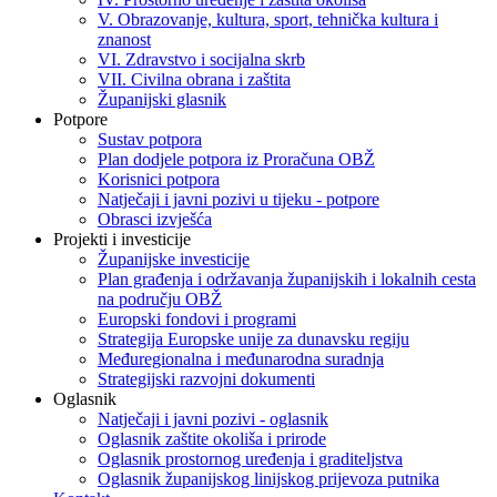
V. Obrazovanje, kultura, sport, tehnička kultura i
znanost
VI. Zdravstvo i socijalna skrb
VII. Civilna obrana i zaštita
Županijski glasnik
Potpore
Sustav potpora
Plan dodjele potpora iz Proračuna OBŽ
Korisnici potpora
Natječaji i javni pozivi u tijeku - potpore
Obrasci izvješća
Projekti i investicije
Županijske investicije
Plan građenja i održavanja županijskih i lokalnih cesta
na području OBŽ
Europski fondovi i programi
Strategija Europske unije za dunavsku regiju
Međuregionalna i međunarodna suradnja
Strategijski razvojni dokumenti
Oglasnik
Natječaji i javni pozivi - oglasnik
Oglasnik zaštite okoliša i prirode
Oglasnik prostornog uređenja i graditeljstva
Oglasnik županijskog linijskog prijevoza putnika