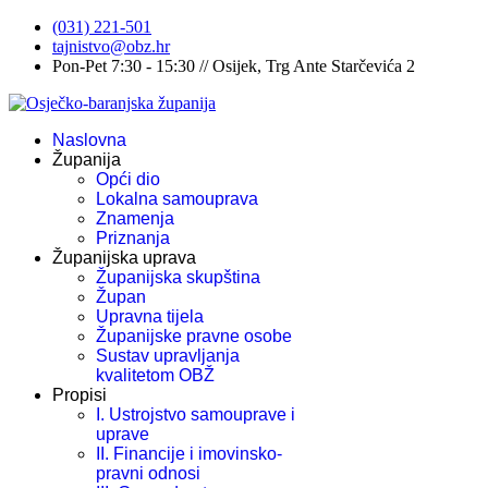
(031) 221-501
tajnistvo@obz.hr
Pon-Pet 7:30 - 15:30 // Osijek, Trg Ante Starčevića 2
Naslovna
Županija
Opći dio
Lokalna samouprava
Znamenja
Priznanja
Županijska uprava
Županijska skupština
Župan
Upravna tijela
Županijske pravne osobe
Sustav upravljanja
kvalitetom OBŽ
Propisi
I. Ustrojstvo samouprave i
uprave
II. Financije i imovinsko-
pravni odnosi