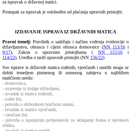
za ispravak u državnoj matici.
Postupak za ispravak je oslobođen od plaćanja upravnih pristojbi.
IZDAVANJE ISPRAVA IZ DRŽAVNIH MATICA
Pravni temelj:
Pravilnik o sadržaju i načinu vođenja evidencije o
državljanstvu, obrascu i cijeni obrasca domovnice (
NN 113/16
i
9/17
), Zakon o upravnim pristojbama (
NN 115/16
i
114/22
), Uredba o tarifi upravnih pristojbi (NN
156/22
)
Sve isprave iz državnih matica rođenih, vjenčanih i umrlih mogu se
dobiti temeljem pismenog ili usmenog zahtjeva u najbližem
matičnom uredu:
- domovnica,
- uvjerenje iz knjige državljana,
- izvadak iz matice rođenih,
- rodni list,
- potvrda o slobodnom bračnom stanju,
- izvadak iz matice vjenčanih,
- vjenčani list,
- potvrda o ispunjenju pretpostavki za sklapanje braka u vjerskom
obliku,
- izvadak iz matice umrlih,