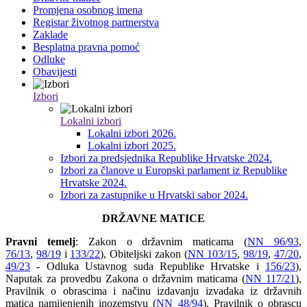
Promjena osobnog imena
Registar životnog partnerstva
Zaklade
Besplatna pravna pomoć
Odluke
Obavijesti
Izbori
Lokalni izbori
Lokalni izbori 2026.
Lokalni izbori 2025.
Izbori za predsjednika Republike Hrvatske 2024.
Izbori za članove u Europski parlament iz Republike
Hrvatske 2024.
Izbori za zastupnike u Hrvatski sabor 2024.
DRŽAVNE MATICE
Pravni temelj
: Zakon o državnim maticama (
NN 96/93
,
76/13
,
98/19
i
133/22
), Obiteljski zakon (
NN 103/15
,
98/19
,
47/20
,
49/23
- Odluka Ustavnog suda Republike Hrvatske i
156/23
),
Naputak za provedbu Zakona o državnim maticama (
NN 117/21
),
Pravilnik o obrascima i načinu izdavanju izvadaka iz državnih
matica namijenjenih inozemstvu (
NN 48/94
), Pravilnik o obrascu