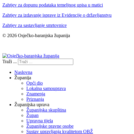
Zahtjev za dopunu podataka temeljnog upisa u matici
Zahtjev za izdavanje isprave iz Evidencije o državljanstvu
Zahtjev za sastavljanje smrtovnice
© 2026 Osječko-baranjska županija
Izjava o pristupačnosti
Traži ...
Naslovna
Županija
Opći dio
Lokalna samouprava
Znamenja
Priznanja
Županijska uprava
Županijska skupština
Župan
Upravna tijela
Županijske pravne osobe
Sustav upravljanja kvalitetom OBŽ