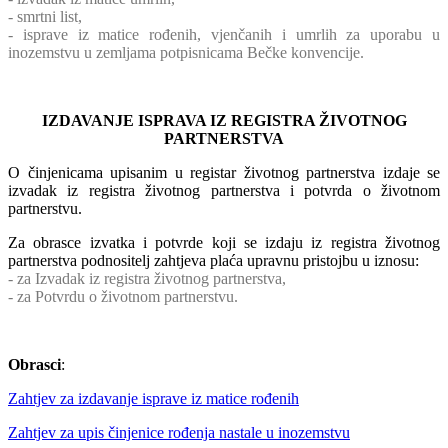
- smrtni list,
- isprave iz matice rođenih, vjenčanih i umrlih za uporabu u
inozemstvu u zemljama potpisnicama Bečke konvencije.
IZDAVANJE ISPRAVA IZ REGISTRA ŽIVOTNOG
PARTNERSTVA
O činjenicama upisanim u registar životnog partnerstva izdaje se
izvadak iz registra životnog partnerstva i potvrda o životnom
partnerstvu.
Za obrasce izvatka i potvrde koji se izdaju iz registra životnog
partnerstva podnositelj zahtjeva plaća upravnu pristojbu u iznosu:
- za Izvadak iz registra životnog partnerstva,
- za Potvrdu o životnom partnerstvu.
Obrasci
:
Zahtjev za izdavanje isprave iz matice rođenih
Zahtjev za upis činjenice rođenja nastale u inozemstvu