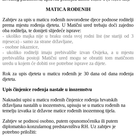
MATICA ROĐENIH
Zahtjev za upis u maticu rođenih novorođene djece podnose roditelji
prema mjestu rođenja djeteta. U Matični ured trebaju doći zajedno
oba roditelja, te donijeti slijedeće isprave:
- ukoliko majka nije u braku onda svoj rodni list (ne stariji od 3
mjeseca) - samo za strane državljane,
- osobne iskaznice,
- ukoliko roditelji imaju prebivalište izvan Osijeka, a u mjestu
prebivališta postoji Matični ured mogu se obratiti tom matičnom
uredu u kojem će dobiti sve potrebne isprave za dijete.
Rok za upis djeteta u maticu rođenih je 30 dana od dana rođenja
djeteta.
Upis činjenice rođenja nastale u inozemstvu
Naknadni upisi u maticu rođenih činjenice rođenja hrvatskih
državljana nastalih u inozemstvu, upisuju se u maticu rođenih na
temelju izvatka iz državne matice rođenih inozemnog tijela.
Zahtjev se podnosi osobno, putem opunomoćenika ili putem
diplomatsko-konzularnog predstavništva RH. Uz zahtjev je
potrebno priložiti: