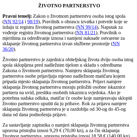
ŽIVOTNO PARTNERSTVO
Pravni temelj:
Zakon o životnom partnerstvu osoba istog spola
(
NN 92/14
i
98/19
), Pravilnik o obrascu izvatka i potvrde koje se
izdaju iz registra životnog partnerstva (
NN 99/14
), Naputak za
vođenje registra životnog partnerstva (
NN 81/21
), Pravilnik o
mjerilima za određivanje iznosa i namjeni naknade ostvarene za
sklapanje životnog partnerstva izvan službene prostorije (
NN
36/20
).
Životno partnerstvo je zajednica obiteljskog života dviju osoba istog
spola sklopljena pred nadležnim tijelom u skladu s odredbama
Zakona o životnom partnerstvu. Namjeru sklapanja životnog
partnerstva osobe prijavljuju mjesno nadležnom matičaru kojem
pripada mjesto sklapanja životnog partnerstva. Prijavi namjere
sklapanja životnog partnerstva moraju priložiti osobne iskaznice
partnera na uvid, presliku osobnih iskaznica svjedoka. Ako je
potrebna sudska odluka, matičar će osobe koje namjeravaju sklopiti
životno partnerstvo uputiti da ju pribave. Rok za prijavu namjere
sklapanja životnog partnerstva je u razdoblju od 30-og do 45-og
dana od dana podnošenja prijave.
Za sastavljanje zapisnika o namjeri sklapanja životnog partnerstva
upravna pristojba iznosi 9,29 € (70,00 kn), a za čin sklapanja
životnog partnerstva, upravna pristojba iznosi 18,58 € (140,00 kn).