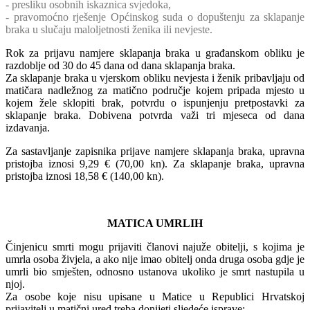
- presliku osobnih iskaznica svjedoka,
- pravomoćno rješenje Općinskog suda o dopuštenju za sklapanje
braka u slučaju maloljetnosti ženika ili nevjeste.
Rok za prijavu namjere sklapanja braka u građanskom obliku je
razdoblje od 30 do 45 dana od dana sklapanja braka.
Za sklapanje braka u vjerskom obliku nevjesta i ženik pribavljaju od
matičara nadležnog za matično područje kojem pripada mjesto u
kojem žele sklopiti brak, potvrdu o ispunjenju pretpostavki za
sklapanje braka. Dobivena potvrda važi tri mjeseca od dana
izdavanja.
Za sastavljanje zapisnika prijave namjere sklapanja braka, upravna
pristojba iznosi 9,29 € (70,00 kn). Za sklapanje braka, upravna
pristojba iznosi 18,58 € (140,00 kn).
MATICA UMRLIH
Činjenicu smrti mogu prijaviti članovi najuže obitelji, s kojima je
umrla osoba živjela, a ako nije imao obitelj onda druga osoba gdje je
umrli bio smješten, odnosno ustanova ukoliko je smrt nastupila u
njoj.
Za osobe koje nisu upisane u Matice u Republici Hrvatskoj
prijavitelj u matični ured treba donijeti sljedeće isprave: