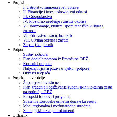
Propisi
I. Ustrojstvo samouprave i uprave
II. Financije i imovinsko-pravni odnosi
III. Gospodarstvo
IV. Prostorno uređenje i zaštita okoliša
V. Obrazovanje, kultura, sport, tehnička kultura i
znanost
VI. Zdravstvo i socijalna skrb
VII. Civilna obrana i zaštita
Županijski glasnik
Potpore
Sustav potpora
Plan dodjele potpora iz Proračuna OBŽ
Korisnici potpora
Natječaji i javni pozivi u tijeku - potpore
Obrasci izvješća
Projekti i investicije
Županijske investicije
Plan građenja i održavanja županijskih i lokalnih cesta
na području OBŽ
Europski fondovi i programi
Strategija Europske unije za dunavsku regiju
Međuregionalna i međunarodna suradnja
Strategijski razvojni dokumenti
Oglasnik