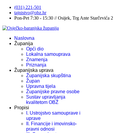
(031) 221-501
tajnistvo@obz.hr
Pon-Pet 7:30 - 15:30 // Osijek, Trg Ante Starčevića 2
Naslovna
Županija
Opći dio
Lokalna samouprava
Znamenja
Priznanja
Županijska uprava
Županijska skupština
Župan
Upravna tijela
Županijske pravne osobe
Sustav upravljanja
kvalitetom OBŽ
Propisi
I. Ustrojstvo samouprave i
uprave
II. Financije i imovinsko-
pravni odnosi