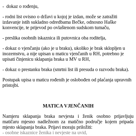
- dokaz o rođenju,
- rodni list ovisno o državi u kojoj je izdan, može se zatražiti
izdavanje istih sukladno odredbama Bečke, odnosno Haške
konvencije, te prijevod po ovlaštenom sudskom tumaču,
- preslika osobnih iskaznica ili putovnica oba roditelja,
- dokaz o vjenčanju (ako je u braku), ukoliko je brak sklopljen u
inozemstvu, a nije upisan u maticu vjenčanih u RH, potrebno je
upisati činjenicu sklapanja braka u MV u RH,
- dokaz o prestanku braka (smrtni list ili presuda o razvodu braka).
Postupak upisa u maticu rođenih je oslobođen od plaćanja upravnih
pristojbi.
MATICA VJENČANIH
Namjeru sklapanja braka nevjesta i ženik osobno prijavljuju
matičaru mjesno nadležnom za matično područje kojem pripada
mjesto sklapanja braka. Prijavi moraju priložiti:
- osobne iskaznice ženika i nevjeste na uvid,