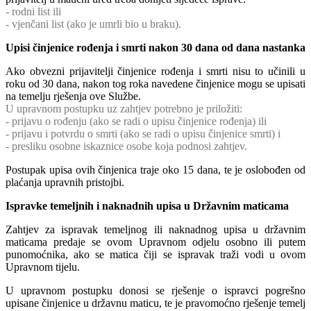
- rodni list ili
- vjenčani list (ako je umrli bio u braku).
Upisi činjenice rođenja i smrti nakon 30 dana od dana nastanka
Ako obvezni prijavitelji činjenice rođenja i smrti nisu to učinili u
roku od 30 dana, nakon tog roka navedene činjenice mogu se upisati
na temelju rješenja ove Službe.
U upravnom postupku uz zahtjev potrebno je priložiti:
- prijavu o rođenju (ako se radi o upisu činjenice rođenja) ili
- prijavu i potvrdu o smrti (ako se radi o upisu činjenice smrti) i
- presliku osobne iskaznice osobe koja podnosi zahtjev.
Postupak upisa ovih činjenica traje oko 15 dana, te je oslobođen od
plaćanja upravnih pristojbi.
Ispravke temeljnih i naknadnih upisa u Državnim maticama
Zahtjev za ispravak temeljnog ili naknadnog upisa u državnim
maticama predaje se ovom Upravnom odjelu osobno ili putem
punomoćnika, ako se matica čiji se ispravak traži vodi u ovom
Upravnom tijelu.
U upravnom postupku donosi se rješenje o ispravci pogrešno
upisane činjenice u državnu maticu, te je pravomoćno rješenje temelj