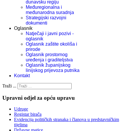
dunavsku regiju
Međuregionalna i
međunarodna suradnja
Strategijski razvojni
dokumenti
Oglasnik
Natječaji i javni pozivi -
oglasnik
Oglasnik zaštite okoliša i
prirode
Oglasnik prostornog
uređenja i graditeljstva
Oglasnik županijskog
linijskog prijevoza putnika
Kontakt
Traži ...
Upravni odjel za opću upravu
Udruge
Registar birača
Evidencija političkih stranaka i članova u predstavničkim
tijelima
Državne matice