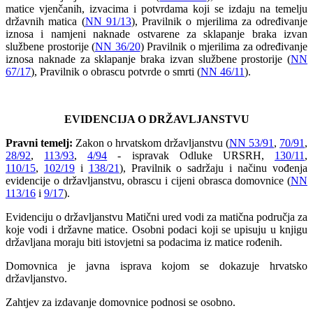
matice vjenčanih, izvacima i potvrdama koji se izdaju na temelju
državnih matica (
NN 91/13
), Pravilnik o mjerilima za određivanje
iznosa i namjeni naknade ostvarene za sklapanje braka izvan
službene prostorije (
NN 36/20
) Pravilnik o mjerilima za određivanje
iznosa naknade za sklapanje braka izvan službene prostorije (
NN
67/17
), Pravilnik o obrascu potvrde o smrti (
NN 46/11
).
EVIDENCIJA O DRŽAVLJANSTVU
Pravni temelj:
Zakon o hrvatskom državljanstvu (
NN 53/91
,
70/91
,
28/92
,
113/93
,
4/94
- ispravak Odluke URSRH,
130/11
,
110/15
,
102/19
i
138/21
), Pravilnik o sadržaju i načinu vođenja
evidencije o državljanstvu, obrascu i cijeni obrasca domovnice (
NN
113/16
i
9/17
).
Evidenciju o državljanstvu Matični ured vodi za matična područja za
koje vodi i državne matice. Osobni podaci koji se upisuju u knjigu
državljana moraju biti istovjetni sa podacima iz matice rođenih.
Domovnica je javna isprava kojom se dokazuje hrvatsko
državljanstvo.
Zahtjev za izdavanje domovnice podnosi se osobno.