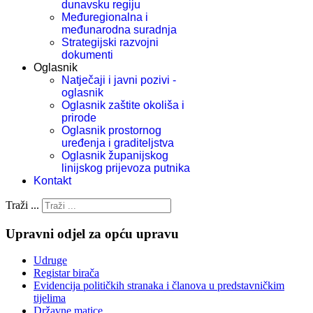
dunavsku regiju
Međuregionalna i
međunarodna suradnja
Strategijski razvojni
dokumenti
Oglasnik
Natječaji i javni pozivi -
oglasnik
Oglasnik zaštite okoliša i
prirode
Oglasnik prostornog
uređenja i graditeljstva
Oglasnik županijskog
linijskog prijevoza putnika
Kontakt
Traži ...
Upravni odjel za opću upravu
Udruge
Registar birača
Evidencija političkih stranaka i članova u predstavničkim
tijelima
Državne matice