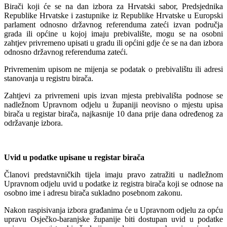
Birači koji će se na dan izbora za Hrvatski sabor, Predsjednika
Republike Hrvatske i zastupnike iz Republike Hrvatske u Europski
parlament odnosno državnog referenduma zateći izvan područja
grada ili općine u kojoj imaju prebivalište, mogu se na osobni
zahtjev privremeno upisati u gradu ili općini gdje će se na dan izbora
odnosno državnog referenduma zateći.
Privremenim upisom ne mijenja se podatak o prebivalištu ili adresi
stanovanja u registru birača.
Zahtjevi za privremeni upis izvan mjesta prebivališta podnose se
nadležnom Upravnom odjelu u županiji neovisno o mjestu upisa
birača u registar birača, najkasnije 10 dana prije dana određenog za
održavanje izbora.
Uvid u podatke upisane u registar birača
Članovi predstavničkih tijela imaju pravo zatražiti u nadležnom
Upravnom odjelu uvid u podatke iz registra birača koji se odnose na
osobno ime i adresu birača sukladno posebnom zakonu.
Nakon raspisivanja izbora građanima će u Upravnom odjelu za opću
upravu Osječko-baranjske županije biti dostupan uvid u podatke