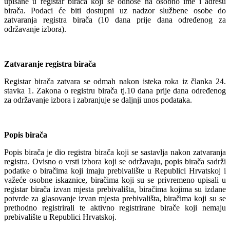
upisane u registar birača koji se odnose na osobno ime i adresu
birača. Podaci će biti dostupni uz nadzor službene osobe do
zatvaranja registra birača (10 dana prije dana određenog za
održavanje izbora).
Zatvaranje registra birača
Registar birača zatvara se odmah nakon isteka roka iz članka 24.
stavka 1. Zakona o registru birača tj.10 dana prije dana određenog
za održavanje izbora i zabranjuje se daljnji unos podataka.
Popis birača
Popis birača je dio registra birača koji se sastavlja nakon zatvaranja
registra. Ovisno o vrsti izbora koji se održavaju, popis birača sadrži
podatke o biračima koji imaju prebivalište u Republici Hrvatskoj i
važeće osobne iskaznice, biračima koji su se privremeno upisali u
registar birača izvan mjesta prebivališta, biračima kojima su izdane
potvrde za glasovanje izvan mjesta prebivališta, biračima koji su se
prethodno registrirali te aktivno registrirane birače koji nemaju
prebivalište u Republici Hrvatskoj.