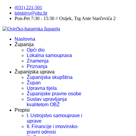
(031) 221-501
tajnistvo@obz.hr
Pon-Pet 7:30 - 15:30 // Osijek, Trg Ante Starčevića 2
Naslovna
Županija
Opći dio
Lokalna samouprava
Znamenja
Priznanja
Županijska uprava
Županijska skupština
Župan
Upravna tijela
Županijske pravne osobe
Sustav upravljanja
kvalitetom OBŽ
Propisi
I. Ustrojstvo samouprave i
uprave
II. Financije i imovinsko-
pravni odnosi