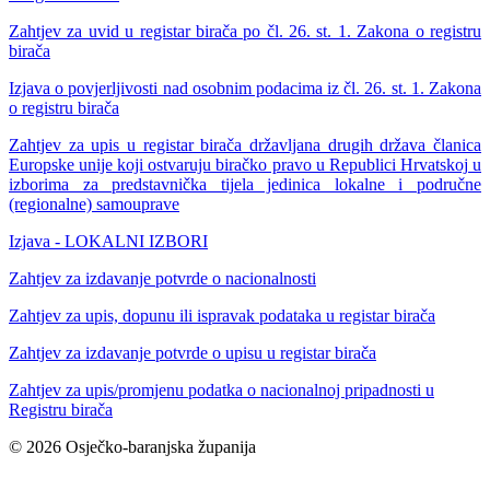
Zahtjev za uvid u registar birača po čl. 26. st. 1. Zakona o registru
birača
Izjava o povjerljivosti nad osobnim podacima iz čl. 26. st. 1. Zakona
o registru birača
Zahtjev za upis u registar birača državljana drugih država članica
Europske unije koji ostvaruju biračko pravo u Republici Hrvatskoj u
izborima za predstavnička tijela jedinica lokalne i područne
(regionalne) samouprave
Izjava - LOKALNI IZBORI
Zahtjev za izdavanje potvrde o nacionalnosti
Zahtjev za upis, dopunu ili ispravak podataka u registar birača
Zahtjev za izdavanje potvrde o upisu u registar birača
Zahtjev za upis/promjenu podatka o nacionalnoj pripadnosti u
Registru birača
© 2026 Osječko-baranjska županija
Izjava o pristupačnosti