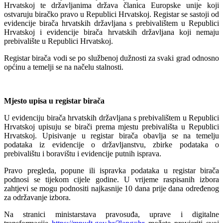
Hrvatskoj te državljanima država članica Europske unije koji
ostvaruju biračko pravo u Republici Hrvatskoj. Registar se sastoji od
evidencije birača hrvatskih državljana s prebivalištem u Republici
Hrvatskoj i evidencije birača hrvatskih državljana koji nemaju
prebivalište u Republici Hrvatskoj.
Registar birača vodi se po službenoj dužnosti za svaki grad odnosno
općinu a temelji se na načelu stalnosti.
Mjesto upisa u registar birača
U evidenciju birača hrvatskih državljana s prebivalištem u Republici
Hrvatskoj upisuju se birači prema mjestu prebivališta u Republici
Hrvatskoj. Upisivanje u registar birača obavlja se na temelju
podataka iz evidencije o državljanstvu, zbirke podataka o
prebivalištu i boravištu i evidencije putnih isprava.
Pravo pregleda, popune ili ispravka podataka u registar birača
podnosi se tijekom cijele godine. U vrijeme raspisanih izbora
zahtjevi se mogu podnositi najkasnije 10 dana prije dana određenog
za održavanje izbora.
Na stranici ministarstava pravosuđa, uprave i digitalne