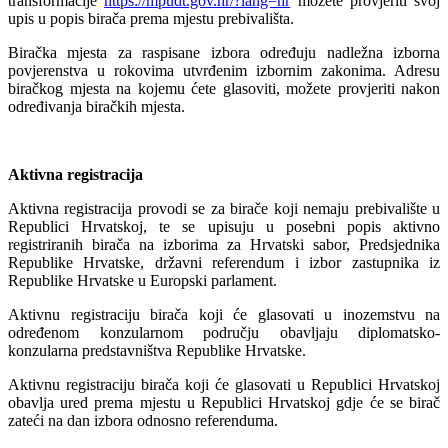
transformacije
https://mpudt.gov.hr/?lang=hr
možete provjeriti svoj
upis u popis birača prema mjestu prebivališta.
Biračka mjesta za raspisane izbora određuju nadležna izborna
povjerenstva u rokovima utvrđenim izbornim zakonima. Adresu
biračkog mjesta na kojemu ćete glasoviti, možete provjeriti nakon
određivanja biračkih mjesta.
Aktivna registracija
Aktivna registracija provodi se za birače koji nemaju prebivalište u
Republici Hrvatskoj, te se upisuju u posebni popis aktivno
registriranih birača na izborima za Hrvatski sabor, Predsjednika
Republike Hrvatske, državni referendum i izbor zastupnika iz
Republike Hrvatske u Europski parlament.
Aktivnu registraciju birača koji će glasovati u inozemstvu na
određenom konzularnom području obavljaju diplomatsko-
konzularna predstavništva Republike Hrvatske.
Aktivnu registraciju birača koji će glasovati u Republici Hrvatskoj
obavlja ured prema mjestu u Republici Hrvatskoj gdje će se birač
zateći na dan izbora odnosno referenduma.