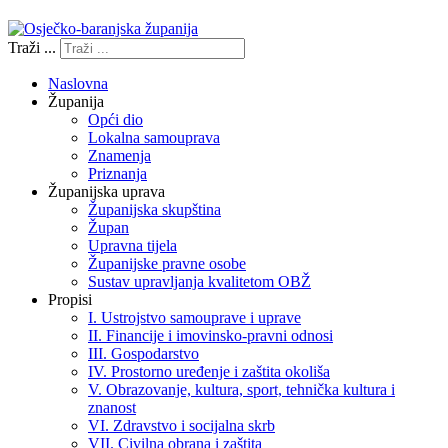
Traži ...
Naslovna
Županija
Opći dio
Lokalna samouprava
Znamenja
Priznanja
Županijska uprava
Županijska skupština
Župan
Upravna tijela
Županijske pravne osobe
Sustav upravljanja kvalitetom OBŽ
Propisi
I. Ustrojstvo samouprave i uprave
II. Financije i imovinsko-pravni odnosi
III. Gospodarstvo
IV. Prostorno uređenje i zaštita okoliša
V. Obrazovanje, kultura, sport, tehnička kultura i
znanost
VI. Zdravstvo i socijalna skrb
VII. Civilna obrana i zaštita