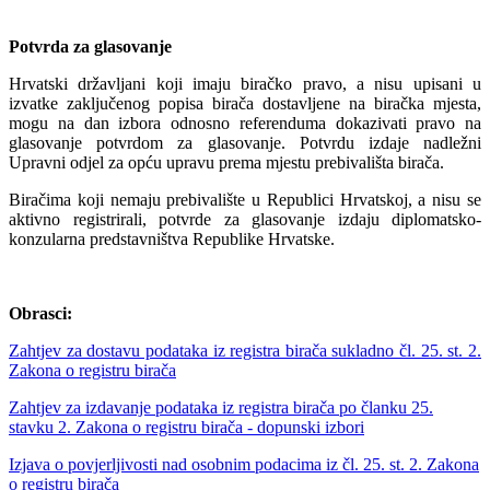
Potvrda za glasovanje
Hrvatski državljani koji imaju biračko pravo, a nisu upisani u
izvatke zaključenog popisa birača dostavljene na biračka mjesta,
mogu na dan izbora odnosno referenduma dokazivati pravo na
glasovanje potvrdom za glasovanje. Potvrdu izdaje nadležni
Upravni odjel za opću upravu prema mjestu prebivališta birača.
Biračima koji nemaju prebivalište u Republici Hrvatskoj, a nisu se
aktivno registrirali, potvrde za glasovanje izdaju diplomatsko-
konzularna predstavništva Republike Hrvatske.
Obrasci:
Zahtjev za dostavu podataka iz registra birača sukladno čl. 25. st. 2.
Zakona o registru birača
Zahtjev za izdavanje podataka iz registra birača po članku 25.
stavku 2. Zakona o registru birača - dopunski izbori
Izjava o povjerljivosti nad osobnim podacima iz čl. 25. st. 2. Zakona
o registru birača