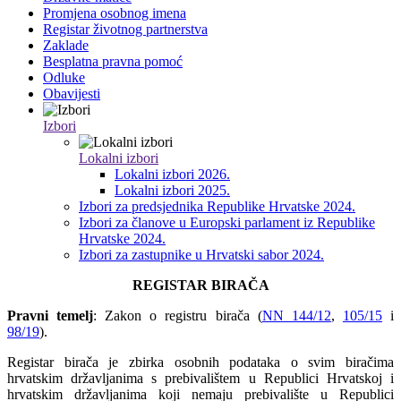
Promjena osobnog imena
Registar životnog partnerstva
Zaklade
Besplatna pravna pomoć
Odluke
Obavijesti
Izbori
Lokalni izbori
Lokalni izbori 2026.
Lokalni izbori 2025.
Izbori za predsjednika Republike Hrvatske 2024.
Izbori za članove u Europski parlament iz Republike
Hrvatske 2024.
Izbori za zastupnike u Hrvatski sabor 2024.
REGISTAR BIRAČA
Pravni temelj
: Zakon o registru birača (
NN 144/12
,
105/15
i
98/19
).
Registar birača je zbirka osobnih podataka o svim biračima
hrvatskim državljanima s prebivalištem u Republici Hrvatskoj i
hrvatskim državljanima koji nemaju prebivalište u Republici