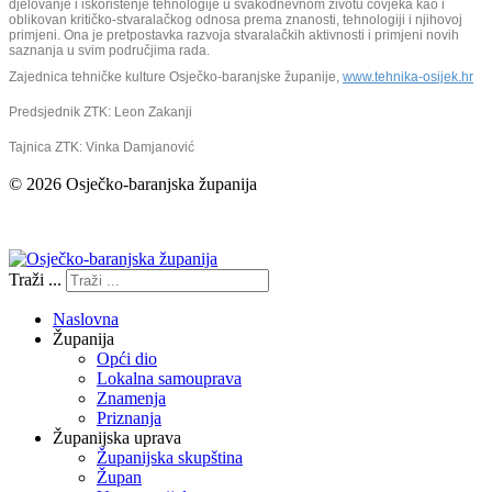
djelovanje i iskorištenje tehnologije u svakodnevnom životu čovjeka kao i
oblikovan kritičko-stvaralačkog odnosa prema znanosti, tehnologiji i njihovoj
primjeni. Ona je pretpostavka razvoja stvaralačkih aktivnosti i primjeni novih
saznanja u svim područjima rada.
Zajednica tehničke kulture Osječko-baranjske županije,
www.tehnika-osijek.hr
Predsjednik ZTK: Leon Zakanji
Tajnica ZTK: Vinka Damjanović
© 2026 Osječko-baranjska županija
Izjava o pristupačnosti
Traži ...
Naslovna
Županija
Opći dio
Lokalna samouprava
Znamenja
Priznanja
Županijska uprava
Županijska skupština
Župan