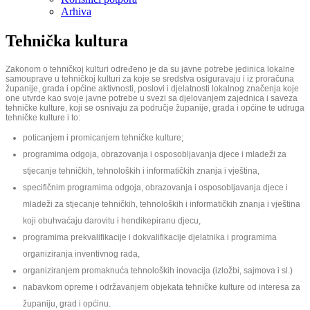
Arhiva
Tehnička kultura
Zakonom o tehničkoj kulturi određeno je da su javne potrebe jedinica lokalne
samouprave u tehničkoj kulturi za koje se sredstva osiguravaju i iz proračuna
županije, grada i općine aktivnosti, poslovi i djelatnosti lokalnog značenja koje
one utvrde kao svoje javne potrebe u svezi sa djelovanjem zajednica i saveza
tehničke kulture, koji se osnivaju za područje županije, grada i općine te udruga
tehničke kulture i to:
poticanjem i promicanjem tehničke kulture;
programima odgoja, obrazovanja i osposobljavanja djece i mladeži za
stjecanje tehničkih, tehnoloških i informatičkih znanja i vještina,
specifičnim programima odgoja, obrazovanja i osposobljavanja djece i
mladeži za stjecanje tehničkih, tehnoloških i informatičkih znanja i vještina
koji obuhvaćaju darovitu i hendikepiranu djecu,
programima prekvalifikacije i dokvalifikacije djelatnika i programima
organiziranja inventivnog rada,
organiziranjem promaknuća tehnoloških inovacija (izložbi, sajmova i sl.)
nabavkom opreme i održavanjem objekata tehničke kulture od interesa za
županiju, grad i općinu.