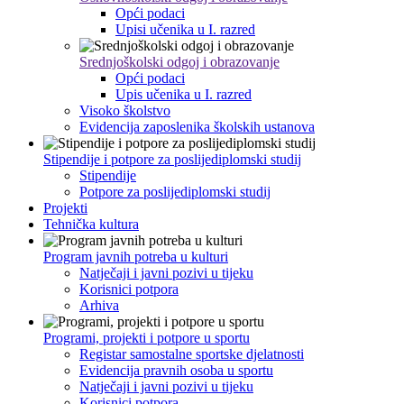
Opći podaci
Upisi učenika u I. razred
Srednjoškolski odgoj i obrazovanje
Opći podaci
Upis učenika u I. razred
Visoko školstvo
Evidencija zaposlenika školskih ustanova
Stipendije i potpore za poslijediplomski studij
Stipendije
Potpore za poslijediplomski studij
Projekti
Tehnička kultura
Program javnih potreba u kulturi
Natječaji i javni pozivi u tijeku
Korisnici potpora
Arhiva
Programi, projekti i potpore u sportu
Registar samostalne sportske djelatnosti
Evidencija pravnih osoba u sportu
Natječaji i javni pozivi u tijeku
Korisnici potpora