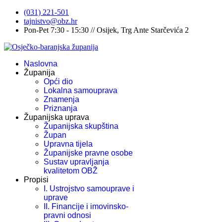
(031) 221-501
tajnistvo@obz.hr
Pon-Pet 7:30 - 15:30 // Osijek, Trg Ante Starčevića 2
Naslovna
Županija
Opći dio
Lokalna samouprava
Znamenja
Priznanja
Županijska uprava
Županijska skupština
Župan
Upravna tijela
Županijske pravne osobe
Sustav upravljanja
kvalitetom OBŽ
Propisi
I. Ustrojstvo samouprave i
uprave
II. Financije i imovinsko-
pravni odnosi