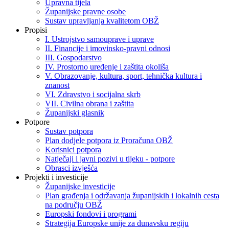
Upravna tijela
Županijske pravne osobe
Sustav upravljanja kvalitetom OBŽ
Propisi
I. Ustrojstvo samouprave i uprave
II. Financije i imovinsko-pravni odnosi
III. Gospodarstvo
IV. Prostorno uređenje i zaštita okoliša
V. Obrazovanje, kultura, sport, tehnička kultura i
znanost
VI. Zdravstvo i socijalna skrb
VII. Civilna obrana i zaštita
Županijski glasnik
Potpore
Sustav potpora
Plan dodjele potpora iz Proračuna OBŽ
Korisnici potpora
Natječaji i javni pozivi u tijeku - potpore
Obrasci izvješća
Projekti i investicije
Županijske investicije
Plan građenja i održavanja županijskih i lokalnih cesta
na području OBŽ
Europski fondovi i programi
Strategija Europske unije za dunavsku regiju