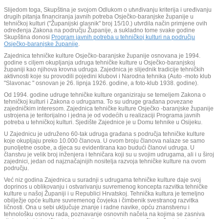
Slijedom toga, Skupština je svojom Odlukom o utvrđivanju kriterija i uređivanju
drugih pitanja financiranja javnih potreba Osječko-baranjske županije u
tehničkoj kulturi ("Županijski glasnik" broj 15/10.) utvrdila način primjene ovih
određenja Zakona na području Županije, a sukladno tome svake godine
Skupština donosi
Program javnih potreba u tehničkoj kulturi na području
Osječko-baranjske županije
.
Zajednica tehničke kulture Osječko-baranjske županije osnovana je 1994.
godine s ciljem okupljanja udruga tehničke kulture u Osječko-baranjskoj
županiji kao njihova krovna udruga. Zajednica je slijednik tradicije tehničkih
aktivnosti koje su provodili pojedini klubovi i Narodna tehnika (Auto -moto klub
"Slavonac " osnovan je 26. lipnja 1926. godine, a foto-klub 1938. godine).
Od 1994. godine udruge tehničke kulture organiziraju se temeljem Zakona o
tehničkoj kulturi i Zakona o udrugama. To su udruge građana povezane
zajedničkim interesom. Zajednica tehničke kulture Osječko -baranjske županije
ustrojena je teritorijalno i jedna je od vodećih u realizaciji Programa javnih
potreba u tehničkoj kulturi. Sjedište Zajednice je u Domu tehnike u Osijeku.
U Zajednicu je udruženo 60-tak udruga građana s područja tehničke kulture
koje okupljaju preko 10.000 članova. U ovom broju članova nalaze se samo
punoljetne osobe, a djeca su evidentirana kao budući članovi udruga. U
članstvu je velik broj inženjera i tehničara koji su u svojim udrugama, ali i u široj
zajednici, jedan od najznačajnijih nositelja razvoja tehničke kulture na ovom
području.
Već niz godina Zajednica u suradnji s udrugama tehničke kulture daje svoj
doprinos u oblikovanju i ostvarivanju suvremenog koncepta razvitka tehničke
kulture u našoj Županiji i u Republici Hrvatskoj. Tehnička kultura je temeljno
obilježje opće kulture suvremenog čovjeka i čimbenik svestranog razvitka
ličnosti. Ona u sebi uključuje znanje i radne navike, opću znanstvenu i
tehnološku osnovu rada, poznavanje osnovnih načela na kojima se zasniva