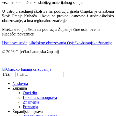
vezama kao i učenike slabijeg materijalnog stanja.
U ustroju srednjeg školstva na području grada Osijeka je Glazbena
škola Franje Kuhača u kojoj se provodi osnovno i srednjoškolsko
obrazovanje, a ima regionalno značenje.
Mrežu srednjih škola na području Županije čine ustanove na
sljedećoj poveznici:
Ustanove srednjoškolskog obrazovanja Osječko-baranjske županije
© 2026 Osječko-baranjska županija
Izjava o pristupačnosti
Traži ...
Naslovna
Županija
Opći dio
Lokalna samouprava
Znamenja
Priznanja
Županijska uprava