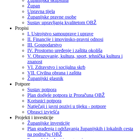
Županijska skupština
Župan
Upravna tijela
Županijske pravne osobe
Sustav upravljanja kvalitetom OBŽ
Propisi
I. Ustrojstvo samouprave i uprave
II. Financije i imovinsko-pravni odnosi
III. Gospodarstvo
IV. Prostorno uređenje i zaštita okoliša
V. Obrazovanje, kultura, sport, tehnička kultura i
znanost
VI. Zdravstvo i socijalna skrb
VII. Civilna obrana i zaštita
Županijski glasnik
Potpore
Sustav potpora
Plan dodjele potpora iz Proračuna OBŽ
Korisnici potpora
Natječaji i javni pozivi u tijeku - potpore
Obrasci izvješća
Projekti i investicije
Županijske investicije
Plan građenja i održavanja županijskih i lokalnih cesta
na području OBŽ