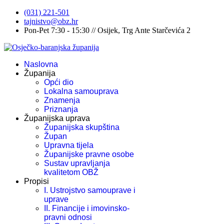
(031) 221-501
tajnistvo@obz.hr
Pon-Pet 7:30 - 15:30 // Osijek, Trg Ante Starčevića 2
Naslovna
Županija
Opći dio
Lokalna samouprava
Znamenja
Priznanja
Županijska uprava
Županijska skupština
Župan
Upravna tijela
Županijske pravne osobe
Sustav upravljanja
kvalitetom OBŽ
Propisi
I. Ustrojstvo samouprave i
uprave
II. Financije i imovinsko-
pravni odnosi