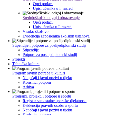
Opći podaci
Upisi učenika u I. razred
Srednjoškolski odgoj i obrazovanje
Opći podaci
Upis učenika u I. razred
Visoko školstvo
Evidencija zaposlenika školskih ustanova
Stipendije i potpore za poslijediplomski studij
Stipendije
Potpore za poslijediplomski studij
Projekti
Tehnička kultura
Program javnih potreba u kulturi
Natječaji i javni pozivi u tijeku
Korisnici potpora
Arhiva
Programi, projekti i potpore u sportu
Registar samostalne sportske djelatnosti
Evidencija pravnih osoba u sportu
Natječaji i javni pozivi u tijeku
Korisnici potpora