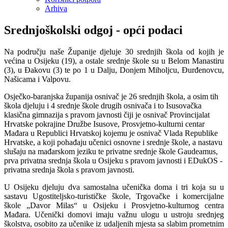
Arhiva
Srednjoškolski odgoj - opći podaci
Na području naše Županije djeluje 30 srednjih škola od kojih je
većina u Osijeku (19), a ostale srednje škole su u Belom Manastiru
(3), u Đakovu (3) te po 1 u Dalju, Donjem Miholjcu, Đurđenovcu,
Našicama i Valpovu.
Osječko-baranjska županija osnivač je 26 srednjih škola, a osim tih
škola djeluju i 4 srednje škole drugih osnivača i to Isusovačka
klasična gimnazija s pravom javnosti čiji je osnivač Provincijalat
Hrvatske pokrajine Družbe Isusove, Prosvjetno-kulturni centar
Mađara u Republici Hrvatskoj kojemu je osnivač Vlada Republike
Hrvatske, a koji pohađaju učenici osnovne i srednje škole, a nastavu
slušaju na mađarskom jeziku te privatne srednje škole Gaudeamus,
prva privatna srednja škola u Osijeku s pravom javnosti i EDukOS -
privatna srednja škola s pravom javnosti.
U Osijeku djeluju dva samostalna učenička doma i tri koja su u
sastavu Ugostiteljsko-turističke škole, Trgovačke i komercijalne
škole „Davor Milas“ u Osijeku i Prosvjetno-kulturnog centra
Mađara. Učenički domovi imaju važnu ulogu u ustroju srednjeg
školstva, osobito za učenike iz udaljenih mjesta sa slabim prometnim