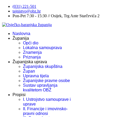
(031) 221-501
tajnistvo@obz.hr
Pon-Pet 7:30 - 15:30 // Osijek, Trg Ante Starčevića 2
Naslovna
Županija
Opći dio
Lokalna samouprava
Znamenja
Priznanja
Županijska uprava
Županijska skupština
Župan
Upravna tijela
Županijske pravne osobe
Sustav upravljanja
kvalitetom OBŽ
Propisi
I. Ustrojstvo samouprave i
uprave
II. Financije i imovinsko-
pravni odnosi