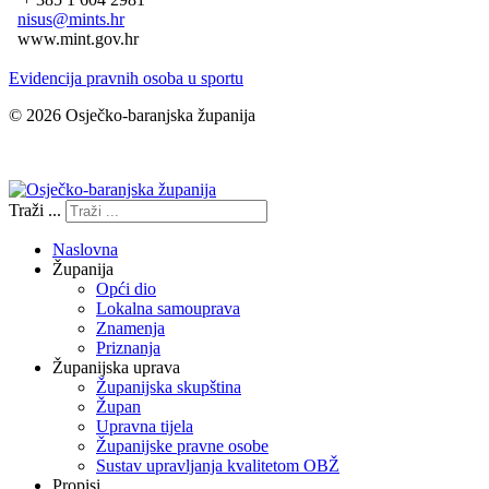
nisus@mints.hr
www.mint.gov.hr
Evidencija pravnih osoba u sportu
© 2026 Osječko-baranjska županija
Izjava o pristupačnosti
Traži ...
Naslovna
Županija
Opći dio
Lokalna samouprava
Znamenja
Priznanja
Županijska uprava
Županijska skupština
Župan
Upravna tijela
Županijske pravne osobe
Sustav upravljanja kvalitetom OBŽ
Propisi