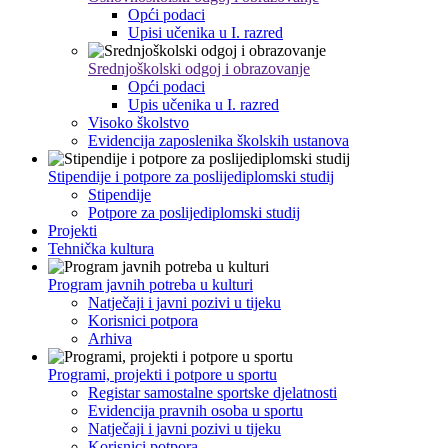
Opći podaci
Upisi učenika u I. razred
Srednjoškolski odgoj i obrazovanje
Opći podaci
Upis učenika u I. razred
Visoko školstvo
Evidencija zaposlenika školskih ustanova
Stipendije i potpore za poslijediplomski studij
Stipendije
Potpore za poslijediplomski studij
Projekti
Tehnička kultura
Program javnih potreba u kulturi
Natječaji i javni pozivi u tijeku
Korisnici potpora
Arhiva
Programi, projekti i potpore u sportu
Registar samostalne sportske djelatnosti
Evidencija pravnih osoba u sportu
Natječaji i javni pozivi u tijeku
Korisnici potpora