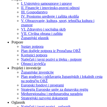
I. Ustrojstvo samouprave i uprave
II. Financije i imovinsko-pravni odnosi
III. Gospodarstvo
IV. Prostorno uređenje i zaštita okoliša
V. Obrazovanje, kultura, sport, tehnička kultura i
znanost
VI. Zdravstvo i socijalna skrb
VII. Civilna obrana i zaštita
Županijski glasnik
Potpore
Sustav potpora
Plan dodjele potpora iz Proračuna OBŽ
Korisnici potpora
Natječaji i javni pozivi u tijeku - potpore
Obrasci izvješća
Projekti i investicije
Županijske investicije
Plan građenja i održavanja županijskih i lokalnih cesta
na području OBŽ
Europski fondovi i programi
Strategija Europske unije za dunavsku regiju
Međuregionalna i međunarodna suradnja
Strategijski razvojni dokumenti
Oglasnik
Natječaji i javni pozivi - oglasnik