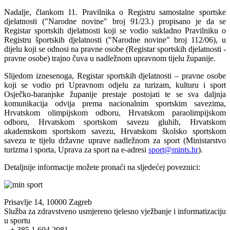
Nadalje, člankom 11. Pravilnika o Registru samostalne sportske
djelatnosti ("Narodne novine" broj 91/23.) propisano je da se
Registar sportskih djelatnosti koji se vodio sukladno Pravilniku o
Registru športskih djelatnosti ("Narodne novine" broj 112/06), u
dijelu koji se odnosi na pravne osobe (Registar sportskih djelatnosti -
pravne osobe) trajno čuva u nadležnom upravnom tijelu županije.
Slijedom iznesenoga, Registar sportskih djelatnosti – pravne osobe
koji se vodio pri Upravnom odjelu za turizam, kulturu i sport
Osječko-baranjske županije prestaje postojati te se sva daljnja
komunikacija odvija prema nacionalnim sportskim savezima,
Hrvatskom olimpijskom odboru, Hrvatskom paraolimpijskom
odboru, Hrvatskom sportskom savezu gluhih, Hrvatskom
akademskom sportskom savezu, Hrvatskom školsko sportskom
savezu te tijelu državne uprave nadležnom za sport (Ministarstvo
turizma i sporta, Uprava za sport na e-adresi
sport@mints.hr
).
Detaljnije informacije možete pronaći na sljedećej poveznici:
Prisavlje 14, 10000 Zagreb
Služba za zdravstveno usmjereno tjelesno vježbanje i informatizaciju
u sportu
+ 385 1 604 2981