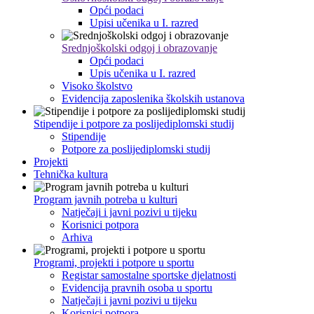
Opći podaci
Upisi učenika u I. razred
Srednjoškolski odgoj i obrazovanje
Opći podaci
Upis učenika u I. razred
Visoko školstvo
Evidencija zaposlenika školskih ustanova
Stipendije i potpore za poslijediplomski studij
Stipendije
Potpore za poslijediplomski studij
Projekti
Tehnička kultura
Program javnih potreba u kulturi
Natječaji i javni pozivi u tijeku
Korisnici potpora
Arhiva
Programi, projekti i potpore u sportu
Registar samostalne sportske djelatnosti
Evidencija pravnih osoba u sportu
Natječaji i javni pozivi u tijeku
Korisnici potpora