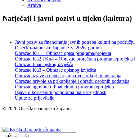
Arhiva
Natječaji i javni pozivi u tijeku (kultura)
Javni poziv za financiranje javnih potreba kulturi na području
Osječko-baranjske županije za 2026. godinu
Obrazac Ku1 – Obrazac opisa programa/projekta
Obrazac Ku2 i Ku4 – Obrazac proračuna programa/projekta i
Obrazac financijskog izvješća
Obrazac Ku3 – Obrazac opisnog izvješća
Obrazac izjave o nepostojanju dvostrukog financiranja
Obrazac privole za prikupljanje i obradu osobnih podataka
Obrazac ugovora o financiranju programa/projekta
Izjava o korištenim potporama male vrijednosti
Upute za prijavitelje
© 2026 Osječko-baranjska županija
Izjava o pristupačnosti
Traži ...