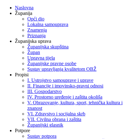
Naslovna
Županija
Opći dio
Lokalna samouprava
Znamenja
Priznanja
Županijska uprava
Županijska skupština
Župan
Upravna tijela
Županijske pravne osobe
Sustav upravljanja kvalitetom OBŽ
Propisi
I. Ustrojstvo samouprave i uprave
II. Financije i imovinsko-pravni odnosi
III. Gospodarstvo
IV. Prostorno uređenje i zaštita okoliša
V. Obrazovanje, kultura, sport, tehnička kultura i
znanost
VI. Zdravstvo i socijalna skrb
VII. Civilna obrana i zaštita
Županijski glasnik
Potpore
Sustav potpora