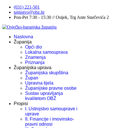
(031) 221-501
tajnistvo@obz.hr
Pon-Pet 7:30 - 15:30 // Osijek, Trg Ante Starčevića 2
Naslovna
Županija
Opći dio
Lokalna samouprava
Znamenja
Priznanja
Županijska uprava
Županijska skupština
Župan
Upravna tijela
Županijske pravne osobe
Sustav upravljanja
kvalitetom OBŽ
Propisi
I. Ustrojstvo samouprave i
uprave
II. Financije i imovinsko-
pravni odnosi