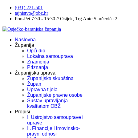
(031) 221-501
tajnistvo@obz.hr
Pon-Pet 7:30 - 15:30 // Osijek, Trg Ante Starčevića 2
Naslovna
Županija
Opći dio
Lokalna samouprava
Znamenja
Priznanja
Županijska uprava
Županijska skupština
Župan
Upravna tijela
Županijske pravne osobe
Sustav upravljanja
kvalitetom OBŽ
Propisi
I. Ustrojstvo samouprave i
uprave
II. Financije i imovinsko-
pravni odnosi