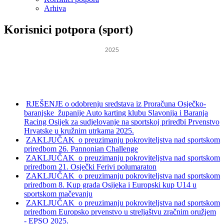
Arhiva
Korisnici potpora (sport)
2025
RJEŠENJE o odobrenju sredstava iz Proračuna Osječko-
baranjske županije Auto karting klubu Slavonija i Baranja
Racing Osijek za sudjelovanje na sportskoj priredbi Prvenstvo
Hrvatske u kružnim utrkama 2025.
ZAKLJUČAK o preuzimanju pokroviteljstva nad sportskom
priredbom 26. Pannonian Challenge
ZAKLJUČAK o preuzimanju pokroviteljstva nad sportskom
priredbom 21. Osječki Ferivi polumaraton
ZAKLJUČAK o preuzimanju pokroviteljstva nad sportskom
priredbom 8. Kup grada Osijeka i Europski kup U14 u
sportskom mačevanju
ZAKLJUČAK o preuzimanju pokroviteljstva nad sportskom
priredbom Europsko prvenstvo u streljaštvu zračnim oružjem
- EPSO 2025.