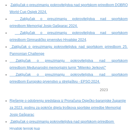
Zaključak o preuzimanju pokroviteljstva nad sportskom priredbom DOBRO
World Cup Osijek 2024.
Zaključak o preuzimanju pokroviteljstva nad sportskom
priredbom Memorijal Josip Gašparac 2024.
Zaključak o preuzimanju pokroviteljstva nad sportskom
priredbom Gimnastičko prvenstvo Hrvatske 2024
.
Zaključak o preuzimanju pokroviteljstva nad sportskom priredbom 25.
Pannonian Challenge
Zaključak o preuzimanju pokroviteljstva nad sportskom
priredbom Međunarodni memorijalni turnir "Milenko Jerković"
Zaključak o preuzimanju pokroviteljstva nad sportskom
priredbom Europsko prvenstvo u streljaštvu - EPSO 2024.
2023
Rješenje o odobrenju sredstava iz Proračuna Osječko-baranjske županije
za 2023. godinu za pokriće dijela troškova sportske priredbe Memorijal
Josip Gašparac
Zaključak o preuzimanju pokroviteljstva nad sportskom priredbom
Hrvatski teniski kup