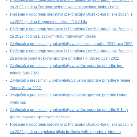
za 2022. godinu Ženskom veteranskom rukometnom klubu Osijek
Rješenje o odobrenju sredstava iz Proračuna Osječko-baranjske županije
za 2022. godinu Nogometnom klubu "Lila" Lila
Rješenje o odobrenju sredstava iz Proračuna Osječko-baranjske županije
za 2022. godinu Dizačkom klubu "Slavonija", Osijek
Zaključak o preuzimanju pokroviteljstva sportske priredbe CRO race 2022.
Rješenje o odobrenju sredstava iz Proračuna Osječko-baranjske županije
za pokriće dijela troškova sportske priredbe ITF Osijek Open 2022
Zaključak o preuzimanju pokroviteljstva velike sportske priredbe Igre
mladih Split 2022.
Zaključak o preuzimanju pokroviteljstva velike sportske priredbe Premier
Tennis Show 2022.
Zaključak o preuzimanju pokroviteljstva velike sportske priredbe Dobro
world cup
Zaključak o preuzimanju pokroviteljstva velike sportske priredbe 5. Kup
grada Osijeka u sportskom mačevanju
Rješenje o odobrenju sredstava iz Proračuna Osječko-baranjske županije
za 2022. godinu za pokriće dijela troškova velike sportske priredbe