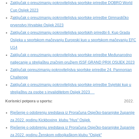
Zaključak o preuzimanju pokroviteljstva sportske priredbe DOBRO World
Cup Osijek 2023
Z
aključak o preuzimanju pokroviteljstva sportske priredbe Gimnastičko
prvenstvo Hrvatske Osijek 2023
Zaključak o preuzimanju pokroviteljstva sportskih priredbi 6. Kup Grada
Osijeka u sportskom mačevanju Europski kup u sportskom mačevanju EFC
U14
Zaključak o preuzimanju pokroviteljstva sportske priredbe Međunarodno
natjecanje u streljaštvu zračnim oružjem ISSF GRAND PRIX OSIJEK 2023
Zaključak opreuzimanju pokroviteljstva sportske priredbe 24. Pannonian
Challenge
Zaključak o preuzimanju pokroviteljstva sportske priredbe Svjetski kup u
streljaštvu za osobe s invaliditetom Osijek 2023
Korisnici potpora u sportu:
2022.
Rješenje o odobrenju sredstava iz Proračuna Osječko-baranjske županije
za 2022. godinu Kickboxing klubu "Hus" Osijek
Rješenje o odobrenju sredstava iz Proračuna Osječko-baranjske županije
za 2022. godinu Ženskom odbojkaškom klubu "Osijek"