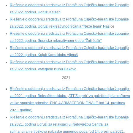
Rješenje o odobrenju sredstava iz Proračuna Osječko-baranjske županije
za 2022. godinu. Udruzi Keizen
Rješenje o odobrenju sredstava iz Proračuna Osječko-baranjske županije
za 2022. godinu. Udruzi rekreativnog trčanja "Nexe team" Naš
ice
Rješenje o odobrenju sredstava iz Proračuna Osječko-baranjske županije
za 2022. godinu. Sportsko rekreativnom klubu "Žuti šešir"
Rješenje o odobrenju sredstava iz Proračuna Osječko-baranjske županije
za 2022. godinu. Kajak Kanu klubu Aljmaš
Rješenje o odobrenju sredstava iz Proračuna Osječko-baranjske županije
za 2022. godinu. Vaterpolo klubu Đakovo
2021.
Rješenje o odobrenju sredstava iz Proračuna Osječko-baranjske županije
za 2021. godinu Boksačkom klubu „ATT Zagreb“ za pokriće dijela troškova
velike sportske priredbe FNC 4 ARMAGEDON FINALE (od 14. prosinca
2021. godine)
Rješenje o odobrenju sredstava iz Proračuna Osječko-baranjske županije
za 2021. godinu Udruzi za relaksaciju i tjelovježbu Central za
sufinanciranje troškova nabavke gumenog poda (od 14. prosinca 2021.