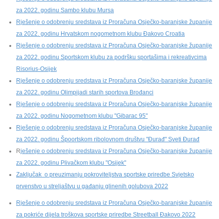
za 2022. godinu Sambo klubu Mursa
Rješenje o odobrenju sredstava iz Proračuna Osječko-baranjske županije
za 2022. godinu Hrvatskom nogometnom klubu Đakovo Croatia
Rješenje o odobrenju sredstava iz Proračuna Osječko-baranjske županije
za 2022. godinu Sportskom klubu za podršku sportašima i rekreativcima
Risorius-Osijek
Rješenje o odobrenju sredstava iz Proračuna Osječko-baranjske županije
za 2022. godinu Olimpijadi starih sportova Brođanci
Rješenje o odobrenju sredstava iz Proračuna Osječko-baranjske županije
za 2022. godinu Nogometnom klubu "Gibarac 95"
Rješenje o odobrenju sredstava iz Proračuna Osječko-baranjske županije
za 2022. godinu Špoortskom ribolovnom društvu "Đurađ" Sveti Đurađ
R
ješenje o odobrenju sredstava iz Proračuna Osječko-baranjske županije
za 2022. godinu Plivačkom klubu "Osijek"
Zaključak o preuzimanju pokroviteljstva sportske priredbe Svjetsko
prvenstvo u streljaštvu u gađanju glinenih golubova 2022
Rješenje o odobrenju sredstava iz Proračuna Osječko-baranjske županije
za pokriće dijela troškova sportske priredbe Streetball Đakovo 2022