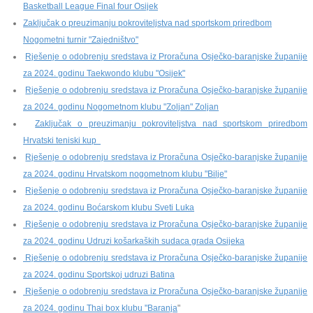
Basketball League Final four Osijek
Zaključak o preuzimanju pokroviteljstva nad sportskom priredbom
Nogometni turnir "Zajedništvo"
Rješenje o odobrenju sredstava iz Proračuna Osječko-baranjske županije
za 2024. godinu Taekwondo klubu "Osijek"
Rješenje o odobrenju sredstava iz Proračuna Osječko-baranjske županije
za 2024. godinu Nogometnom klubu "Zoljan" Zoljan
Zaključak o preuzimanju pokroviteljstva nad sportskom priredbom
Hrvatski teniski kup
Rješenje o odobrenju sredstava iz Proračuna Osječko-baranjske županije
za 2024. godinu Hrvatskom nogometnom klubu "Bilje"
Rješenje o odobrenju sredstava iz Proračuna Osječko-baranjske županije
za 2024. godinu Boćarskom klubu Sveti Luka
Rješenje o odobrenju sredstava iz Proračuna Osječko-baranjske županije
za 2024. godinu Udruzi košarkaških sudaca grada Osijeka
Rješenje o odobrenju sredstava iz Proračuna Osječko-baranjske županije
za 2024. godinu Sportskoj udruzi Batina
Rješenje o odobrenju sredstava iz Proračuna Osječko-baranjske županije
za 2024. godinu Thai box klubu "Baranja
"