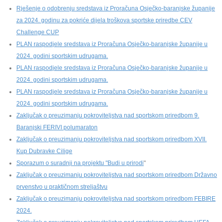
Rješenje o odobrenju sredstava iz Proračuna Osječko-baranjske županije
za 2024. godinu za pokriće dijela troškova sportske priredbe CEV
Challenge CUP
PLAN raspodjele sredstava iz Proračuna Osječko-baranjske županije u
2024. godini sportskim udrugama.
PLAN raspodjele sredstava iz Proračuna Osječko-baranjske županije u
2024. godini sportskim udrugama.
PLAN raspodjele sredstava iz Proračuna Osječko-baranjske županije u
2024. godini sportskim udrugama.
Zaključak o preuzimanju pokroviteljstva nad sportskom priredbom 9.
Baranjski FERIVI polumaraton
Zaključak o preuzimanju pokroviteljstva nad sportskom priredbom XVII.
Kup Dubravke Cilige
Sporazum o suradnji na projektu "Budi u prirodi
"
Zaključak o preuzimanju pokroviteljstva nad sportskom priredbom Državno
prvenstvo u praktičnom streljaštvu
Zaključak o preuzimanju pokroviteljstva nad sportskom priredbom FEBIRE
2024.