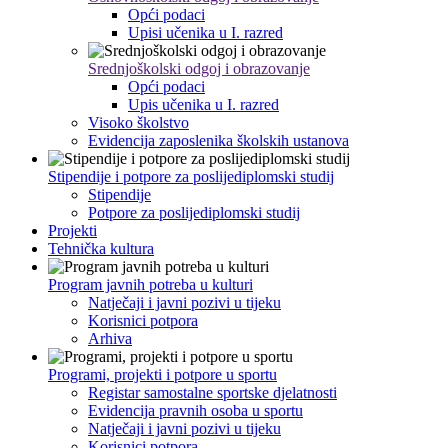
Opći podaci
Upisi učenika u I. razred
Srednjoškolski odgoj i obrazovanje
Opći podaci
Upis učenika u I. razred
Visoko školstvo
Evidencija zaposlenika školskih ustanova
Stipendije i potpore za poslijediplomski studij
Stipendije
Potpore za poslijediplomski studij
Projekti
Tehnička kultura
Program javnih potreba u kulturi
Natječaji i javni pozivi u tijeku
Korisnici potpora
Arhiva
Programi, projekti i potpore u sportu
Registar samostalne sportske djelatnosti
Evidencija pravnih osoba u sportu
Natječaji i javni pozivi u tijeku
Korisnici potpora