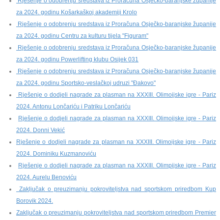
Rješenje o odobrenju sredstava iz Proračuna Osječko-baranjske županije
za 2024. godinu Košarkaškoj akademiji Krolo
Rješenje o odobrenju sredstava iz Proračuna Osječko-baranjske županije
za 2024. godinu Centru za kulturu tijela "Figuram"
Rješenje o odobrenju sredstava iz Proračuna Osječko-baranjske županije
za 2024. godinu Powerlifting klubu Osijek 031
Rješenje o odobrenju sredstava iz Proračuna Osječko-baranjske županije
za 2024. godinu Sportsko-veslačkoj udruzi "Đakovo"
Rješenje o dodjeli nagrade za plasman na XXXIII. Olimoijske igre - Pariz
2024. Antonu Lončariću i Patriku Lončariću
Rješenje o dodjeli nagrade za plasman na XXXIII. Olimoijske igre - Pariz
2024. Donni Vekić
Rješenje o dodjeli nagrade za plasman na XXXIII. Olimoijske igre - Pariz
2024. Dominiku Kuzmanoviću
Rješenje o dodjeli nagrade za plasman na XXXIII. Olimpijske igre - Pariz
2024. Aurelu Benoviću
Zaključak o preuzimanju pokroviteljstva nad sportskom priredbom Kup
Borovik 2024.
Zaključak o preuzimanju pokroviteljstva nad sportskom priredbom Premier