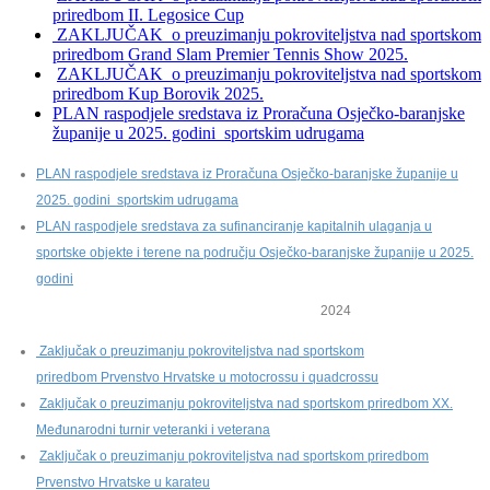
priredbom II. Legosice Cup
ZAKLJUČAK o preuzimanju pokroviteljstva nad sportskom
priredbom Grand Slam Premier Tennis Show 2025.
ZAKLJUČAK o preuzimanju pokroviteljstva nad sportskom
priredbom Kup Borovik 2025.
PLAN raspodjele sredstava iz Proračuna Osječko-baranjske
županije u 2025. godini sportskim udrugama
PLAN raspodjele sredstava iz Proračuna Osječko-baranjske županije u
2025. godini sportskim udrugama
PLAN raspodjele sredstava za sufinanciranje kapitalnih ulaganja u
sportske objekte i terene na području Osječko-baranjske županije u 2025.
godini
2024
Zaključak o preuzimanju pokroviteljstva nad sportskom
priredbom Prvenstvo Hrvatske u motocrossu i quadcrossu
Zaključak o preuzimanju pokroviteljstva nad sportskom priredbom XX.
Međunarodni turnir veteranki i veterana
Zaključak o preuzimanju pokroviteljstva nad sportskom priredbom
Prvenstvo Hrvatske u karateu