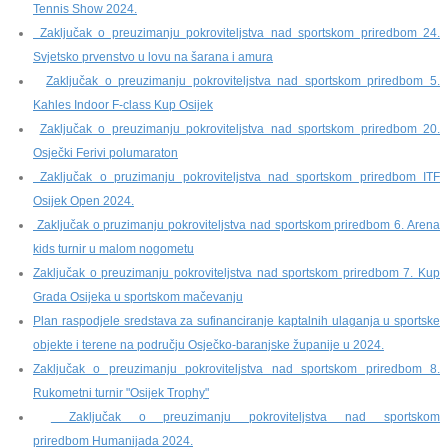
Tennis Show 2024.
Zaključak o preuzimanju pokroviteljstva nad sportskom priredbom 24.
Svjetsko prvenstvo u lovu na šarana i amura
Zaključak o preuzimanju pokroviteljstva nad sportskom priredbom 5.
Kahles Indoor F-class Kup Osijek
Zaključak o preuzimanju pokroviteljstva nad sportskom priredbom 20.
Osječki Ferivi polumaraton
Zaključak o pruzimanju pokroviteljstva nad sportskom priredbom ITF
Osijek Open 2024.
Zaključak o pruzimanju pokroviteljstva nad sportskom priredbom 6. Arena
kids turnir u malom nogometu
Zaključak o preuzimanju pokroviteljstva nad sportskom priredbom 7. Kup
Grada Osijeka u sportskom mačevanju
Plan raspodjele sredstava za sufinanciranje kaptalnih ulaganja u sportske
objekte i terene na području Osječko-baranjske županije u 2024.
Zaključak o preuzimanju pokroviteljstva nad sportskom priredbom 8.
Rukometni turnir "Osijek Trophy"
Zaključak o preuzimanju pokroviteljstva nad sportskom
priredbom Humanijada 2024.