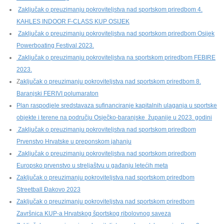
Zaključak o preuzimanju pokroviteljstva nad sportskom priredbom 4.
KAHLES INDOOR F-CLASS KUP OSIJEK
Zaključak o preuzimanju pokroviteljstva nad sportskom priredbom Osijek
Powerboating Festival 2023.
Zaključak o preuzimanju pokroviteljstva na sportskom priredbom FEBIRE
2023.
Z
aključak o preuzimanju pokroviteljstva nad sportskom priredbom 8.
Baranjski FERIVI polumaraton
Plan raspodjele sredstavaza sufinanciranje kapitalnih ulaganja u sportske
objekte i terene na području Osječko-baranjske županije u 2023. godini
Zaključak o preuzimanju pokroviteljstva nad sportskom priredbom
Prvenstvo Hrvatske u preponskom jahanju
Zaključak o preuzimanju pokroviteljstva nad sportskom priredbom
Europsko prvenstvo u streljaštvu u gađanju letećih meta
Zaključak o preuzimanju pokroviteljstva nad sportskom priredbom
Streetball Đakovo 2023
Zaključak o preuzimanju pokroviteljstva nad sportskom priredbom
Završnica KUP-a Hrvatskog športskog ribolovnog saveza