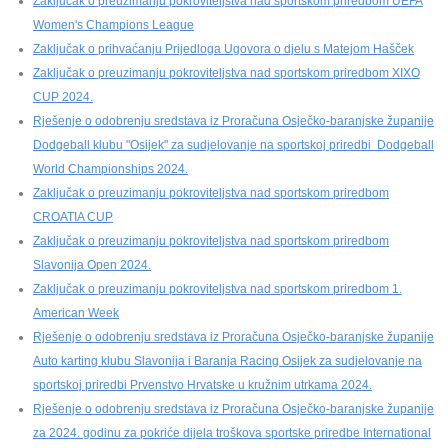
Zaključak o preuzimanju pokroviteljstva nad sportskom priredbom UEFA
Women's Champions League
Zaključak o prihvaćanju Prijedloga Ugovora o djelu s Matejom Hašček
Zaključak o preuzimanju pokroviteljstva nad sportskom priredbom XIXO
CUP 2024.
Rješenje o odobrenju sredstava iz Proračuna Osječko-baranjske županije
Dodgeball klubu "Osijek" za sudjelovanje na sportskoj priredbi Dodgeball
World Championships 2024.
Zaključak o preuzimanju pokroviteljstva nad sportskom priredbom
CROATIA CUP
Zaključak o preuzimanju pokroviteljstva nad sportskom priredbom
Slavonija Open 2024.
Zaključak o preuzimanju pokroviteljstva nad sportskom priredbom 1.
American Week
Rješenje o odobrenju sredstava iz Proračuna Osječko-baranjske županije
Auto karting klubu Slavonija i Baranja Racing Osijek za sudjelovanje na
sportskoj priredbi Prvenstvo Hrvatske u kružnim utrkama 2024.
Rješenje o odobrenju sredstava iz Proračuna Osječko-baranjske županije
za 2024. godinu za pokriće dijela troškova sportske priredbe International