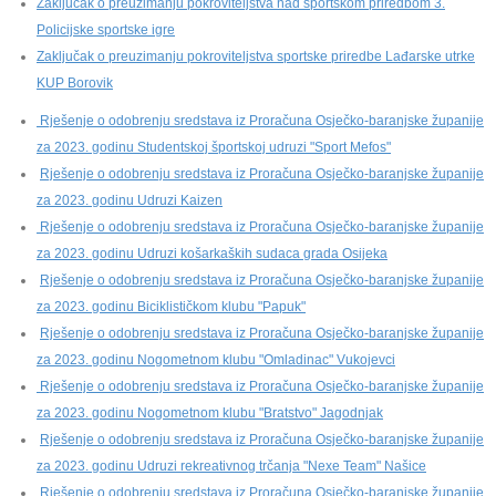
Zaključak o preuzimanju pokroviteljstva nad sportskom priredbom 3.
Policijske sportske igre
Zaključak o preuzimanju pokroviteljstva sportske priredbe Lađarske utrke
KUP Borovik
Rješenje o odobrenju sredstava iz Proračuna Osječko-baranjske županije
za 2023. godinu Studentskoj športskoj udruzi "Sport Mefos"
Rješenje o odobrenju sredstava iz Proračuna Osječko-baranjske županije
za 2023. godinu Udruzi Kaizen
Rješenje o odobrenju sredstava iz Proračuna Osječko-baranjske županije
za 2023. godinu Udruzi košarkaških sudaca grada Osijeka
Rješenje o odobrenju sredstava iz Proračuna Osječko-baranjske županije
za 2023. godinu Biciklističkom klubu "Papuk"
Rješenje o odobrenju sredstava iz Proračuna Osječko-baranjske županije
za 2023. godinu Nogometnom klubu "Omladinac" Vukojevci
Rješenje o odobrenju sredstava iz Proračuna Osječko-baranjske županije
za 2023. godinu Nogometnom klubu "Bratstvo" Jagodnjak
Rješenje o odobrenju sredstava iz Proračuna Osječko-baranjske županije
za 2023. godinu Udruzi rekreativnog trčanja "Nexe Team" Našice
Rješenje o odobrenju sredstava iz Proračuna Osječko-baranjske županije