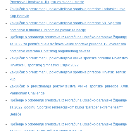
Prvenstvo Hrvatske u Jiu jitsu za mlađe uzraste
Zaključak o preuzimanju pokroviteljstva sportske priredbe Lađarske utrke
Kup Borovik
Zaključak o preuzimanju pokroviteljstva sportske priredbe 68. Svjetsko
prvenstvo u ribolovu udicom na plovak za nacije
Rješenje o odobrenju sredstava iz Proračuna Osječko-baranjske županije
za 2022 za pokriće dijela troškova velike sportske priredbe 19. dvoransko
prvenstvo veterana Hrvatskog nogometnog saveza
Zaključak o preuzimanju pokroviteljstva velike sportske priredbe Prvenstvo
Hrvatske u sportskoj gimnastici Osijek 2022
Zaključak o preuzimanju pokroviteljstva sportske priredbe Hrvatski Teniski
kup
Zaključak o preuzimanju pokroviteljstva velike sportske priredbe XXIII.
Pannonian Challenge
Rješenje o odobrenju sredstava iz Proračuna Osječko-baranjske županije
za 2022. godinu. Sportsko rekreacijskom klubu "Baraber extreme team"
Belišće
Rješenje o odobrenju sredstava iz Proračuna Osječko-baranjske županije