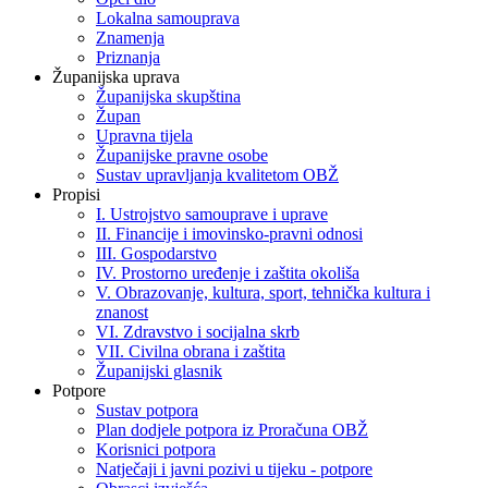
Lokalna samouprava
Znamenja
Priznanja
Županijska uprava
Županijska skupština
Župan
Upravna tijela
Županijske pravne osobe
Sustav upravljanja kvalitetom OBŽ
Propisi
I. Ustrojstvo samouprave i uprave
II. Financije i imovinsko-pravni odnosi
III. Gospodarstvo
IV. Prostorno uređenje i zaštita okoliša
V. Obrazovanje, kultura, sport, tehnička kultura i
znanost
VI. Zdravstvo i socijalna skrb
VII. Civilna obrana i zaštita
Županijski glasnik
Potpore
Sustav potpora
Plan dodjele potpora iz Proračuna OBŽ
Korisnici potpora
Natječaji i javni pozivi u tijeku - potpore