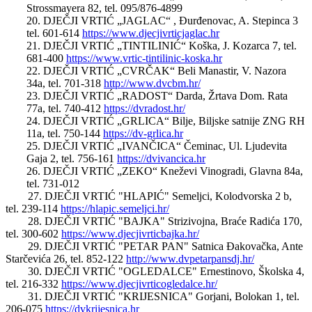
Strossmayera 82, tel. 095/876-4899
20. DJEČJI VRTIĆ „JAGLAC“ , Đurđenovac, A. Stepinca 3
tel. 601-614
https://www.djecjivrticjaglac.hr
21. DJEČJI VRTIĆ „TINTILINIĆ“ Koška, J. Kozarca 7, tel.
681-400
https://www.vrtic-tintilinic-koska.hr
22. DJEČJI VRTIĆ „CVRČAK“ Beli Manastir, V. Nazora
34a, tel. 701-318
http://www.dvcbm.hr/
23. DJEČJI VRTIĆ „RADOST“ Darda, Žrtava Dom. Rata
77a, tel. 740-412
https://dvradost.hr/
24. DJEČJI VRTIĆ „GRLICA“ Bilje, Biljske satnije ZNG RH
11a, tel. 750-144
https://dv-grlica.hr
25. DJEČJI VRTIĆ „IVANČICA“ Čeminac, Ul. Ljudevita
Gaja 2, tel. 756-161
https://dvivancica.hr
26. DJEČJI VRTIĆ „ZEKO“ Kneževi Vinogradi, Glavna 84a,
tel. 731-012
27. DJEČJI VRTIĆ "HLAPIĆ" Semeljci, Kolodvorska 2 b,
tel. 239-114
https://hlapic.semeljci.hr/
28. DJEČJI VRTIĆ "BAJKA" Strizivojna, Braće Radića 170,
tel. 300-602
https://www.djecjivrticbajka.hr/
29. DJEČJI VRTIĆ "PETAR PAN" Satnica Đakovačka, Ante
Starčevića 26, tel. 852-122
http://www.dvpetarpansdj.hr/
30. DJEČJI VRTIĆ "OGLEDALCE" Ernestinovo, Školska 4,
tel. 216-332
https://www.djecjivrticogledalce.hr/
31. DJEČJI VRTIĆ "KRIJESNICA" Gorjani, Bolokan 1, tel.
206-075
https://dvkrijesnica.hr