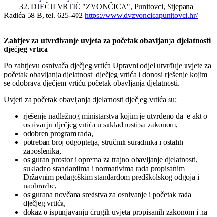
32. DJEČJI VRTIĆ "ZVONČICA", Punitovci, Stjepana
Radića 58 B, tel. 625-402
https://www.dvzvoncicapunitovci.hr/
Zahtjev za utvrđivanje uvjeta za početak obavljanja djelatnosti
dječjeg vrtića
Po zahtjevu osnivača dječjeg vrtića Upravni odjel utvrđuje uvjete za
početak obavljanja djelatnosti dječjeg vrtića i donosi rješenje kojim
se odobrava dječjem vrtiću početak obavljanja djelatnosti.
Uvjeti za početak obavljanja djelatnosti dječjeg vrtića su:
rješenje nadležnog ministarstva kojim je utvrđeno da je akt o
osnivanju dječjeg vrtića u sukladnosti sa zakonom,
odobren program rada,
potreban broj odgojitelja, stručnih suradnika i ostalih
zaposlenika,
osiguran prostor i oprema za trajno obavljanje djelatnosti,
sukladno standardima i normativima rada propisanim
Državnim pedagoškim standardom predškolskog odgoja i
naobrazbe,
osigurana novčana sredstva za osnivanje i početak rada
dječjeg vrtića,
dokaz o ispunjavanju drugih uvjeta propisanih zakonom i na