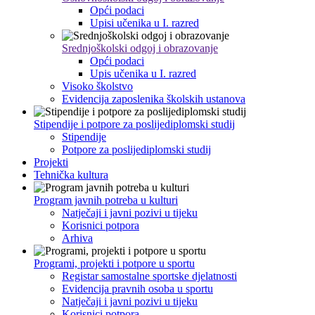
Opći podaci
Upisi učenika u I. razred
Srednjoškolski odgoj i obrazovanje
Opći podaci
Upis učenika u I. razred
Visoko školstvo
Evidencija zaposlenika školskih ustanova
Stipendije i potpore za poslijediplomski studij
Stipendije
Potpore za poslijediplomski studij
Projekti
Tehnička kultura
Program javnih potreba u kulturi
Natječaji i javni pozivi u tijeku
Korisnici potpora
Arhiva
Programi, projekti i potpore u sportu
Registar samostalne sportske djelatnosti
Evidencija pravnih osoba u sportu
Natječaji i javni pozivi u tijeku
Korisnici potpora