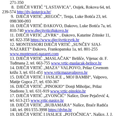
271-350
8. DJEČJI VRTIĆ "LASTAVICA", Osijek, Rokova 64, tel.
239-574
http://dv-lastavica.hr/
9. DJEČJI VRTIĆ „REGOČ“, Tenja, Luke Botića 23, tel.
098/300-093
10. DJEČJI VRTIĆ ĐAKOVO, Đakovo, Luke Botića 7a, tel.
810-740
www.djecjivrticdjakovo.hr
11. DJEČJI VRTIĆ „ZVRK“ , Đakovo, Katarine Zrinske 11,
tel. 822-358
https://www.djecjivrticzvrk.hr
12. MONTESSORI DJEČJI VRTIĆ „SUNČEV SJAJ-
NAZARET“ Đakovo, Frankopanska 1a, tel. 801-255
www.montessori-nazaret.com
13. DJEČJI VRTIĆ „MASLAČAK“ Belišće, Vijenac dr. F.
Tuđmana 2, tel. 663-755
www.vrtic-maslacak-belisce.hr
14. DJEČJI VRTIĆ „MAZA“ VALPOVO, Prilaz Crvenom
križu 3, tel. 651-451
www.vrticmazavalpovo.hr
15. DJEČJI VRTIĆ I JASLICE „ MOJ BAMBI“, Valpovo,
Matije Gupca 27, tel. 650-367
16. DJEČJI VRTIĆ „PINOKIO“ Donji Miholjac, Prilaz
Stadionu 3, tel. 631-919
www.vrtic-pinokio.hr
17. DJEČJI VRTIĆ „ZVONČIĆ“ Našice, Dore Pejačević 4,
tel. 613-215
www.vrtic-nasice.hr
18. DJEČJI VRTIĆ „BUBAMARA“ Našice, Braće Radića
140, tel. 091/155-3998
https://dvbn.hr
19. DJEČJI VRTIĆ I JASLICE „POTOČNICA“, Našice, J. J.