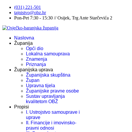
(031) 221-501
tajnistvo@obz.hr
Pon-Pet 7:30 - 15:30 // Osijek, Trg Ante Starčevića 2
Naslovna
Županija
Opći dio
Lokalna samouprava
Znamenja
Priznanja
Županijska uprava
Županijska skupština
Župan
Upravna tijela
Županijske pravne osobe
Sustav upravljanja
kvalitetom OBŽ
Propisi
I. Ustrojstvo samouprave i
uprave
II. Financije i imovinsko-
pravni odnosi