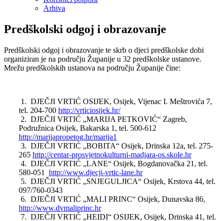
Arhiva
Predškolski odgoj i obrazovanje
Predškolski odgoj i obrazovanje te skrb o djeci predškolske dobi
organiziran je na području Županije u 32 predškolske ustanove.
Mrežu predškolskih ustanova na području Županije čine:
1. DJEČJI VRTIĆ OSIJEK, Osijek, Vijenac I. Meštrovića 7,
tel. 204-700
http://vrticiosijek.hr/
2. DJEČJI VRTIĆ „MARIJA PETKOVIĆ“ Zagreb,
Podružnica Osijek, Bakarska 1, tel. 500-612
http://marijapropetog.hr/marija1
3. DJEČJI VRTIĆ „BOBITA“ Osijek, Drinska 12a, tel. 275-
265
http://centar-prosvjetnokulturni-madjara-os.skole.hr
4. DJEČJI VRTIĆ „LANE“ Osijek, Bogdanovačka 21, tel.
580-051
http://www.djecji-vrtic-lane.hr
5. DJEČJI VRTIĆ „SNJEGULJICA“ Osijek, Krstova 44, tel.
097/760-0343
6. DJEČJI VRTIĆ „MALI PRINC“ Osijek, Dunavska 86,
http://www.dvmaliprinc.hr
7. DJEČJI VRTIĆ „HEIDI“ OSIJEK, Osijek, Drinska 41, tel.