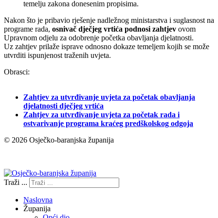
temelju zakona donesenim propisima.
Nakon što je pribavio rješenje nadležnog ministarstva i suglasnost na
programe rada,
osnivač dječjeg vrtića podnosi zahtjev
ovom
Upravnom odjelu za odobrenje početka obavljanja djelatnosti.
Uz zahtjev prilaže isprave odnosno dokaze temeljem kojih se može
utvrditi ispunjenost traženih uvjeta.
Obrasci:
Zahtjev za utvrđivanje uvjeta za početak obavljanja
djelatnosti dječjeg vrtića
Zahtjev za utvrđivanje uvjeta za početak rada i
ostvarivanje programa kraćeg predškolskog odgoja
© 2026 Osječko-baranjska županija
Izjava o pristupačnosti
Traži ...
Naslovna
Županija
Opći dio