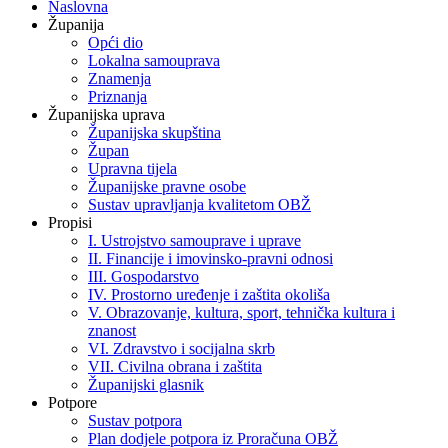
Naslovna
Županija
Opći dio
Lokalna samouprava
Znamenja
Priznanja
Županijska uprava
Županijska skupština
Župan
Upravna tijela
Županijske pravne osobe
Sustav upravljanja kvalitetom OBŽ
Propisi
I. Ustrojstvo samouprave i uprave
II. Financije i imovinsko-pravni odnosi
III. Gospodarstvo
IV. Prostorno uređenje i zaštita okoliša
V. Obrazovanje, kultura, sport, tehnička kultura i
znanost
VI. Zdravstvo i socijalna skrb
VII. Civilna obrana i zaštita
Županijski glasnik
Potpore
Sustav potpora
Plan dodjele potpora iz Proračuna OBŽ