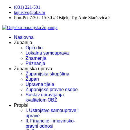
(031) 221-501
tajnistvo@obz.hr
Pon-Pet 7:30 - 15:30 // Osijek, Trg Ante Starčevića 2
Naslovna
Županija
Opći dio
Lokalna samouprava
Znamenja
Priznanja
Županijska uprava
Županijska skupština
Župan
Upravna tijela
Županijske pravne osobe
Sustav upravljanja
kvalitetom OBŽ
Propisi
I. Ustrojstvo samouprave i
uprave
II. Financije i imovinsko-
pravni odnosi