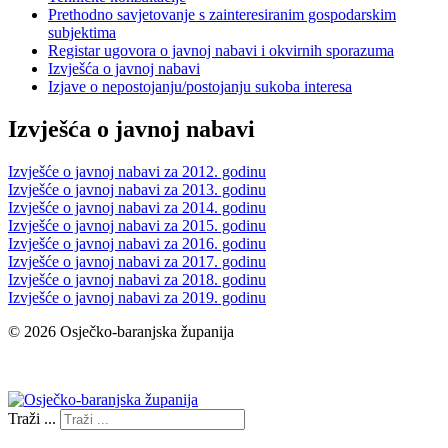
Prethodno savjetovanje s zainteresiranim gospodarskim
subjektima
Registar ugovora o javnoj nabavi i okvirnih sporazuma
Izvješća o javnoj nabavi
Izjave o nepostojanju/postojanju sukoba interesa
Izvješća o javnoj nabavi
Izvješće o javnoj nabavi za 2012. godinu
Izvješće o javnoj nabavi za 2013. godinu
Izvješće o javnoj nabavi za 2014. godinu
Izvješće o javnoj nabavi za 2015. godinu
Izvješće o javnoj nabavi za 2016. godinu
Izvješće o javnoj nabavi za 2017. godinu
Izvješće o javnoj nabavi za 2018. godinu
Izvješće o javnoj nabavi za 2019. godinu
© 2026 Osječko-baranjska županija
Izjava o pristupačnosti
Traži ...