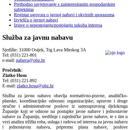
Prethodno savjetovanje s zainteresiranim gospodarskim
subjektima
Registar ugovora o javnoj nabavi i okvirnih sporazuma
Izvješća o javnoj nabavi
Izjave o nepostojanju/postojanju sukoba interesa
Služba za javnu nabavu
Sjedište: 31000 Osijek, Trg Lava Mirskog 3A
Tel: (031) 221-801
e-mail:
nabava@obz.hr
Pročelnik
:
Zlatko Hosu
Tel: (031) 221-892
E-mail:
zlatko.hosu@obz.hr
Služba za javnu nabavu obavlja normativno-pravne, analitičko-
planske, koordinacijske odnosno organizacijske, upravne i druge
stručne i administrativne poslove iz samoupravnog djelokruga
Županije koji se odnose na postupke javne nabave i jednostavne
nabave za Županiju, središnje i zajedničke javne nabave, te s tim u
vezi analizu tržišta roba, usluga i radova od interesa za javnu nabavu
i jednostavnu nabavu, pripremu plana nabave, poslove