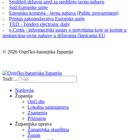
-
Središnji državni ured za središnju javnu nabavu
-
Sud Europske unije
-
Europska komisija - javna nabava (Public procurement)
-
Pristup zakonodavstvu Europske unije
-
TED - Tenders electronic daily
-
e-Certis - informacijski sustav o potvrdama koje se koriste u
postupcima javne nabave u državama članicama EU
© 2026 Osječko-baranjska županija
Izjava o pristupačnosti
Traži ...
Naslovna
Županija
Opći dio
Lokalna samouprava
Znamenja
Priznanja
Županijska uprava
Županijska skupština
Župan