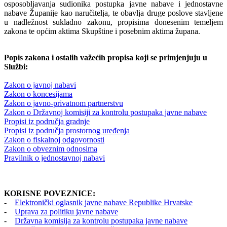
osposobljavanja sudionika postupka javne nabave i jednostavne
nabave Županije kao naručitelja, te obavlja druge poslove stavljene
u nadležnost sukladno zakonu, propisima donesenim temeljem
zakona te općim aktima Skupštine i posebnim aktima župana.
Popis zakona i ostalih važećih propisa koji se primjenjuju u
Službi:
Zakon o javnoj nabavi
Zakon o koncesijama
Zakon o javno-privatnom partnerstvu
Zakon o Državnoj komisiji za kontrolu postupaka javne nabave
Propisi iz područja gradnje
Propisi iz područja prostornog uređenja
Zakon o fiskalnoj odgovornosti
Zakon o obveznim odnosima
Pravilnik o jednostavnoj nabavi
KORISNE POVEZNICE:
-
Elektronički oglasnik javne nabave Republike Hrvatske
-
Uprava za politiku javne nabave
-
Državna komisija za kontrolu postupaka javne nabave