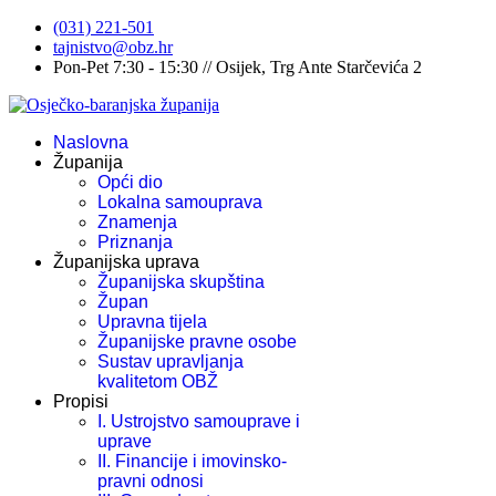
(031) 221-501
tajnistvo@obz.hr
Pon-Pet 7:30 - 15:30 // Osijek, Trg Ante Starčevića 2
Naslovna
Županija
Opći dio
Lokalna samouprava
Znamenja
Priznanja
Županijska uprava
Županijska skupština
Župan
Upravna tijela
Županijske pravne osobe
Sustav upravljanja
kvalitetom OBŽ
Propisi
I. Ustrojstvo samouprave i
uprave
II. Financije i imovinsko-
pravni odnosi