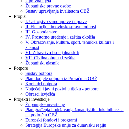
Upravna tijela
Županijske pravne osobe
Sustav upravljanja kvalitetom OBŽ
Propisi
I. Ustrojstvo samouprave i uprave
II. Financije i imovinsko-pravni odnosi
III. Gospodarstvo
IV. Prostorno uređenje i zaštita okoliša
V. Obrazovanje, kultura, sport, tehnička kultura i
znanost
VI. Zdravstvo i socijalna skrb
VII. Civilna obrana i zaštita
Županijski glasnik
Potpore
Sustav potpora
Plan dodjele potpora iz Proračuna OBŽ
Korisnici potpora
Natječaji i javni pozivi u tijeku - potpore
Obrasci izvješća
Projekti i investicije
Županijske investicije
Plan građenja i održavanja županijskih i lokalnih cesta
na području OBŽ
Europski fondovi i programi
Strategija Europske unije za dunavsku regiju