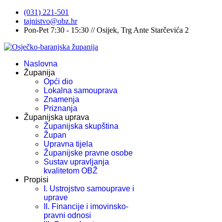
(031) 221-501
tajnistvo@obz.hr
Pon-Pet 7:30 - 15:30 // Osijek, Trg Ante Starčevića 2
Naslovna
Županija
Opći dio
Lokalna samouprava
Znamenja
Priznanja
Županijska uprava
Županijska skupština
Župan
Upravna tijela
Županijske pravne osobe
Sustav upravljanja
kvalitetom OBŽ
Propisi
I. Ustrojstvo samouprave i
uprave
II. Financije i imovinsko-
pravni odnosi