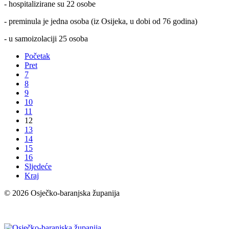
- hospitalizirane su 22 osobe
- preminula je jedna osoba (iz Osijeka, u dobi od 76 godina)
- u samoizolaciji 25 osoba
Početak
Pret
7
8
9
10
11
12
13
14
15
16
Sljedeće
Kraj
© 2026 Osječko-baranjska županija
Izjava o pristupačnosti