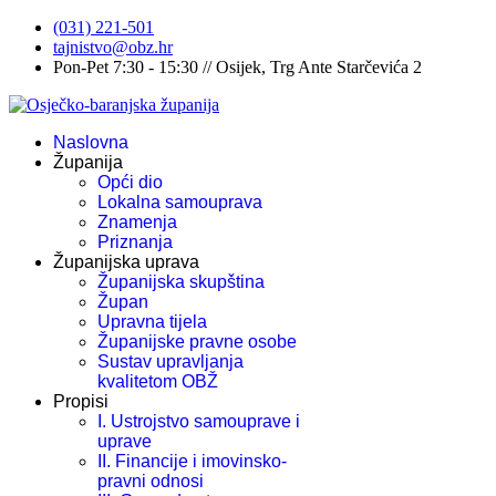
(031) 221-501
tajnistvo@obz.hr
Pon-Pet 7:30 - 15:30 // Osijek, Trg Ante Starčevića 2
Naslovna
Županija
Opći dio
Lokalna samouprava
Znamenja
Priznanja
Županijska uprava
Županijska skupština
Župan
Upravna tijela
Županijske pravne osobe
Sustav upravljanja
kvalitetom OBŽ
Propisi
I. Ustrojstvo samouprave i
uprave
II. Financije i imovinsko-
pravni odnosi