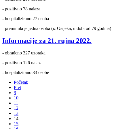
- pozitivno 78 nalaza
- hospitalizirano 27 osoba
- preminula je jedna osoba (iz Osijeka, u dobi od 79 godina)
Informacije za 21. rujna 2022.
- obrađeno 327 uzoraka
- pozitivno 126 nalaza
- hospitalizirano 33 osobe
Početak
Pret
9
10
11
12
13
14
15
16