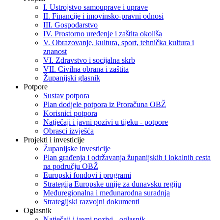
I. Ustrojstvo samouprave i uprave
II. Financije i imovinsko-pravni odnosi
III. Gospodarstvo
IV. Prostorno uređenje i zaštita okoliša
V. Obrazovanje, kultura, sport, tehnička kultura i
znanost
VI. Zdravstvo i socijalna skrb
VII. Civilna obrana i zaštita
Županijski glasnik
Potpore
Sustav potpora
Plan dodjele potpora iz Proračuna OBŽ
Korisnici potpora
Natječaji i javni pozivi u tijeku - potpore
Obrasci izvješća
Projekti i investicije
Županijske investicije
Plan građenja i održavanja županijskih i lokalnih cesta
na području OBŽ
Europski fondovi i programi
Strategija Europske unije za dunavsku regiju
Međuregionalna i međunarodna suradnja
Strategijski razvojni dokumenti
Oglasnik
Natječaji i javni pozivi - oglasnik