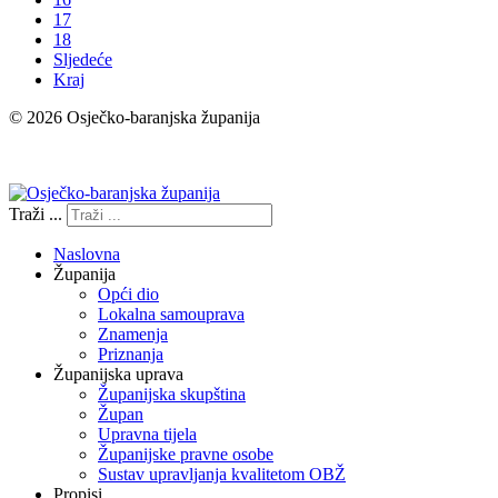
17
18
Sljedeće
Kraj
© 2026 Osječko-baranjska županija
Izjava o pristupačnosti
Traži ...
Naslovna
Županija
Opći dio
Lokalna samouprava
Znamenja
Priznanja
Županijska uprava
Županijska skupština
Župan
Upravna tijela
Županijske pravne osobe
Sustav upravljanja kvalitetom OBŽ
Propisi