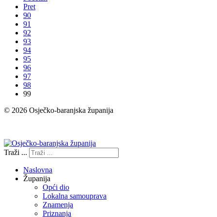
Pret
90
91
92
93
94
95
96
97
98
99
© 2026 Osječko-baranjska županija
Izjava o pristupačnosti
Traži ...
Naslovna
Županija
Opći dio
Lokalna samouprava
Znamenja
Priznanja