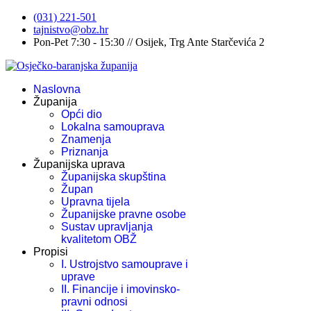
(031) 221-501
tajnistvo@obz.hr
Pon-Pet 7:30 - 15:30 // Osijek, Trg Ante Starčevića 2
Naslovna
Županija
Opći dio
Lokalna samouprava
Znamenja
Priznanja
Županijska uprava
Županijska skupština
Župan
Upravna tijela
Županijske pravne osobe
Sustav upravljanja
kvalitetom OBŽ
Propisi
I. Ustrojstvo samouprave i
uprave
II. Financije i imovinsko-
pravni odnosi