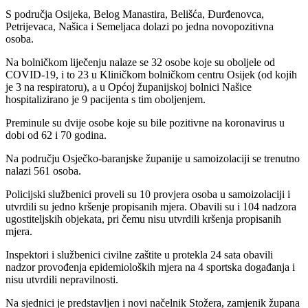
S područja Osijeka, Belog Manastira, Belišća, Đurđenovca,
Petrijevaca, Našica i Semeljaca dolazi po jedna novopozitivna
osoba.
Na bolničkom liječenju nalaze se 32 osobe koje su oboljele od
COVID-19, i to 23 u Kliničkom bolničkom centru Osijek (od kojih
je 3 na respiratoru), a u Općoj županijskoj bolnici Našice
hospitalizirano je 9 pacijenta s tim oboljenjem.
Preminule su dvije osobe koje su bile pozitivne na koronavirus u
dobi od 62 i 70 godina.
Na području Osječko-baranjske županije u samoizolaciji se trenutno
nalazi 561 osoba.
Policijski službenici proveli su 10 provjera osoba u samoizolaciji i
utvrdili su jedno kršenje propisanih mjera. Obavili su i 104 nadzora
ugostiteljskih objekata, pri čemu nisu utvrdili kršenja propisanih
mjera.
Inspektori i službenici civilne zaštite u protekla 24 sata obavili
nadzor provođenja epidemioloških mjera na 4 sportska događanja i
nisu utvrdili nepravilnosti.
Na sjednici je predstavljen i novi načelnik Stožera, zamjenik župana