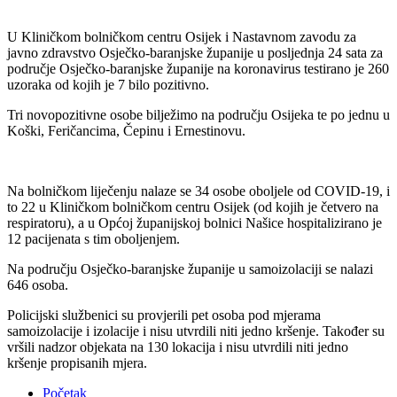
U Kliničkom bolničkom centru Osijek i Nastavnom zavodu za
javno zdravstvo Osječko-baranjske županije u posljednja 24 sata za
područje Osječko-baranjske županije na koronavirus testirano je 260
uzoraka od kojih je 7 bilo pozitivno.
Tri novopozitivne osobe bilježimo na području Osijeka te po jednu u
Koški, Feričancima, Čepinu i Ernestinovu.
Na bolničkom liječenju nalaze se 34 osobe oboljele od COVID-19, i
to 22 u Kliničkom bolničkom centru Osijek (od kojih je četvero na
respiratoru), a u Općoj županijskoj bolnici Našice hospitalizirano je
12 pacijenata s tim oboljenjem.
Na području Osječko-baranjske županije u samoizolaciji se nalazi
646 osoba.
Policijski službenici su provjerili pet osoba pod mjerama
samoizolacije i izolacije i nisu utvrdili niti jedno kršenje. Također su
vršili nadzor objekata na 130 lokacija i nisu utvrdili niti jedno
kršenje propisanih mjera.
Početak