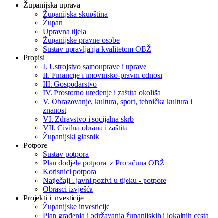
Županijska uprava
Županijska skupština
Župan
Upravna tijela
Županijske pravne osobe
Sustav upravljanja kvalitetom OBŽ
Propisi
I. Ustrojstvo samouprave i uprave
II. Financije i imovinsko-pravni odnosi
III. Gospodarstvo
IV. Prostorno uređenje i zaštita okoliša
V. Obrazovanje, kultura, sport, tehnička kultura i
znanost
VI. Zdravstvo i socijalna skrb
VII. Civilna obrana i zaštita
Županijski glasnik
Potpore
Sustav potpora
Plan dodjele potpora iz Proračuna OBŽ
Korisnici potpora
Natječaji i javni pozivi u tijeku - potpore
Obrasci izvješća
Projekti i investicije
Županijske investicije
Plan građenja i održavanja županijskih i lokalnih cesta