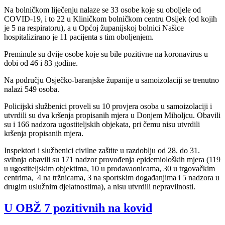
Na bolničkom liječenju nalaze se 33 osobe koje su oboljele od
COVID-19, i to 22 u Kliničkom bolničkom centru Osijek (od kojih
je 5 na respiratoru), a u Općoj županijskoj bolnici Našice
hospitalizirano je 11 pacijenta s tim oboljenjem.
Preminule su dvije osobe koje su bile pozitivne na koronavirus u
dobi od 46 i 83 godine.
Na području Osječko-baranjske županije u samoizolaciji se trenutno
nalazi 549 osoba.
Policijski službenici proveli su 10 provjera osoba u samoizolaciji i
utvrdili su dva kršenja propisanih mjera u Donjem Miholjcu. Obavili
su i 166 nadzora ugostiteljskih objekata, pri čemu nisu utvrdili
kršenja propisanih mjera.
Inspektori i službenici civilne zaštite u razdoblju od 28. do 31.
svibnja obavili su 171 nadzor provođenja epidemioloških mjera (119
u ugostiteljskim objektima, 10 u prodavaonicama, 30 u trgovačkim
centrima, 4 na tržnicama, 3 na sportskim događanjima i 5 nadzora u
drugim uslužnim djelatnostima), a nisu utvrdili nepravilnosti.
U OBŽ 7 pozitivnih na kovid