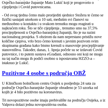
Osječko-baranjske županije Mato Lukić koji je progovorio o
cijepljenju i Covid putovnicama.
- Od ovog tjedna ćemo malo prorijediti sjednice Stožera te ćemo se
fizički sastajati utorkom u 10 sati, međutim svi članovi su
međusobno u kontaktu i u svakom trenutku mogu reagirati u
najkraćem roku. Što se tiče cijepljenja , trenutno smo na 37,5%
procijepljenosti u Osječko-baranjskoj županiji, što je na razini
nacionalnog prosjeka. S obzirom da nam neprestano pristižu nove
količine cjepiva, vrlo brzo ćemo krenuti s javnim pozivom svim
skupinama građana kako bismo krenuli u masovnije procjepljivanje
stanovništva. Također, danas, 1. lipnja počele su se izdavati Covid
putovnice, i to putem sustava eGrađani, odnosno oni koji ne mogu
na taj način mogu ih podići osobno u ispostavama HZZO-a –
istaknuo je Lukić.
Pozitivne 4 osobe s područja OBŽ
U Kliničkom bolničkom centru Osijek u posljednja 24 sata za
područje Osječko-baranjske županije obrađeno je 53 uzorka od
kojih je 4 bilo pozitivno na koronavirus.
Tri novopozitivne osobe imaju prebivalište na području Osijeka, a iz
Valpova dolazi jedna novopozitivna osoba.