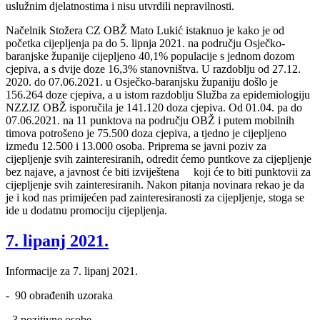
uslužnim djelatnostima i nisu utvrdili nepravilnosti.
Načelnik Stožera CZ OBŽ Mato Lukić istaknuo je kako je od
početka cijepljenja pa do 5. lipnja 2021. na području Osječko-
baranjske županije cijepljeno 40,1% populacije s jednom dozom
cjepiva, a s dvije doze 16,3% stanovništva. U razdoblju od 27.12.
2020. do 07.06.2021. u Osječko-baranjsku županiju došlo je
156.264 doze cjepiva, a u istom razdoblju Služba za epidemiologiju
NZZJZ OBŽ isporučila je 141.120 doza cjepiva. Od 01.04. pa do
07.06.2021. na 11 punktova na području OBŽ i putem mobilnih
timova potrošeno je 75.500 doza cjepiva, a tjedno je cijepljeno
između 12.500 i 13.000 osoba. Priprema se javni poziv za
cijepljenje svih zainteresiranih, odredit ćemo puntkove za cijepljenje
bez najave, a javnost će biti izviještena koji će to biti punktovii za
cijepljenje svih zainteresiranih. Nakon pitanja novinara rekao je da
je i kod nas primijećen pad zainteresiranosti za cijepljenje, stoga se
ide u dodatnu promociju cijepljenja.
7. lipanj 2021.
Informacije za 7. lipanj 2021.
- 90 obrađenih uzoraka
- 3 pozitivne osobe