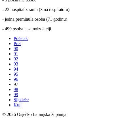
- 22 hospitaliziranih (3 na respiratoru)
- jedna preminula osoba (71 godinu)
- 499 osoba u samoizolaciji
Početak
Pret
90
91
92
93
94
95
96
97
98
99
Sljedeće
Kraj
© 2026 Osječko-baranjska županija
Izjava o pristupačnosti