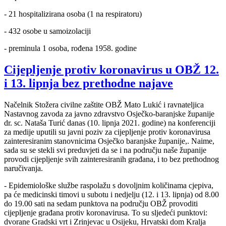
- 21 hospitalizirana osoba (1 na respiratoru)
- 432 osobe u samoizolaciji
- preminula 1 osoba, rođena 1958. godine
Cijepljenje protiv koronavirus u OBŽ 12.
i 13. lipnja bez prethodne najave
Načelnik Stožera civilne zaštite OBŽ Mato Lukić i ravnateljica
Nastavnog zavoda za javno zdravstvo Osječko-baranjske županije
dr. sc. Nataša Turić danas (10. lipnja 2021. godine) na konferenciji
za medije uputili su javni poziv za cijepljenje protiv koronavirusa
zainteresiranim stanovnicima Osječko baranjske županije,. Naime,
sada su se stekli svi preduvjeti da se i na području naše županije
provodi cijepljenje svih zainteresiranih građana, i to bez prethodnog
naručivanja.
- Epidemiološke službe raspolažu s dovoljnim količinama cjepiva,
pa će medicinski timovi u subotu i nedjelju (12. i 13. lipnja) od 8.00
do 19.00 sati na sedam punktova na području OBŽ provoditi
cijepljenje građana protiv koronavirusa. To su sljedeći punktovi:
dvorane Gradski vrt i Zrinjevac u Osijeku, Hrvatski dom Kralja