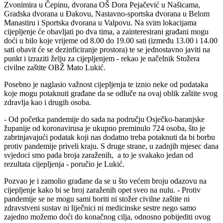
Zvonimira u Čepinu, dvorana OŠ Dora Pejačević u Našicama,
Gradska dvorana u Đakovu, Nastavno-sportska dvorana u Belom
Manastiru i Sportska dvorana u Valpovu. Na svim lokacijama
cijepljenje će obavljati po dva tima, a zainteresirani građani mogu
doći u bilo koje vrijeme od 8.00 do 19.00 sati (između 13.00 i 14.00
sati obavit će se dezinficiranje prostora) te se jednostavno javiti na
punkt i izraziti želju za cijepljenjem - rekao je načelnik Stožera
civilne zaštite OBŽ Mato Lukić.
Posebno je naglasio važnost cijepljenja te iznio neke od podataka
koje mogu potaknuti građane da se odluče na ovaj oblik zaštite svog
zdravlja kao i drugih osoba.
- Od početka pandemije do sada na području Osječko-baranjske
županije od koronavirusa je ukupno preminulo 724 osoba, što je
zabrinjavajući podatak koji nas dodatno treba potaknuti da bi borbu
protiv pandemije priveli kraju. S druge strane, u zadnjih mjesec dana
svjedoci smo pada broja zaraženih, a to je svakako jedan od
rezultata cijepljenja - poručio je Lukić.
Pozvao je i zamolio građane da se u što većem broju odazovu na
cijepljenje kako bi se broj zaraženih opet sveo na nulu. - Protiv
pandemije se ne mogu sami boriti ni stožer civilne zaštite ni
zdravstveni sustav ni liječnici ni medicinske sestre nego samo
zajedno možemo doći do konačnog cilja, odnosno pobijediti ovog