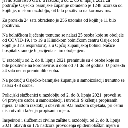
javno zdravstvo OBŽ u razdoblju od 2. do 8. lipnja 2021 za
područje Osječko-baranjske županije obrađeno je 1248 uzoraka od
kojih je, u istom razdoblju, 64 bilo pozitivno na koronavirus.
Za protekla 24 sata obrađeno je 256 uzoraka od kojih je 11 bilo
pozitivno.
Na bolničkom liječenju trenutno se nalazi 25 osoba koje su oboljele
od COVID-19, i to 19 u Kliničkom bolničkom centru Osijek (od
kojih je 3 na respiratoru), a u Općoj županijskoj bolnici Našice
hospitalizirano je 6 pacijenta s tim oboljenjem.
U razdoblju od 2. do 8. lipnja 2021 preminule su 4 osobe koje su
bile pozitivne na koronavirus u dobi od 71 do 89 godina. U protekla
24 sata nema preminulih osoba.
Na području Osječko-baranjske županije u samoizolaciji trenutno se
nalazi 478 osoba.
Policijski službenici u razdoblju od 2. do 8. lipnja 2021. proveli su
64 provjere osoba u samoizolaciji i utvrdili 9 kršenja propisanih
mjera. U istom razdoblju obavili su 923 nadzora objekata, pri čemu
nisu utvrdili kršenja propisanih mjera.
Inspektori i službenici civilne zaštite u razdoblju od 2. do 8. lipnja
2021. obavili su 176 nadzora provođenja epidemioloških mjera u