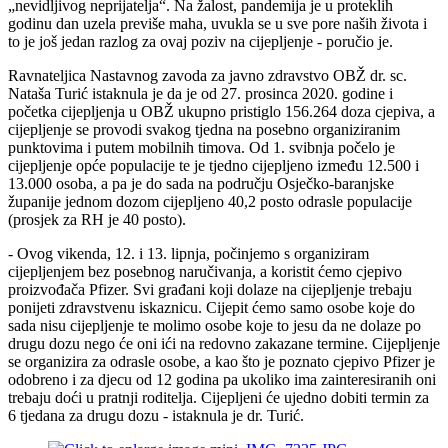
„nevidljivog neprijatelja“. Na žalost, pandemija je u proteklih
godinu dan uzela previše maha, uvukla se u sve pore naših života i
to je još jedan razlog za ovaj poziv na cijepljenje - poručio je.
Ravnateljica Nastavnog zavoda za javno zdravstvo OBŽ dr. sc.
Nataša Turić istaknula je da je od 27. prosinca 2020. godine i
početka cijepljenja u OBŽ ukupno pristiglo 156.264 doza cjepiva, a
cijepljenje se provodi svakog tjedna na posebno organiziranim
punktovima i putem mobilnih timova. Od 1. svibnja počelo je
cijepljenje opće populacije te je tjedno cijepljeno između 12.500 i
13.000 osoba, a pa je do sada na području Osječko-baranjske
županije jednom dozom cijepljeno 40,2 posto odrasle populacije
(prosjek za RH je 40 posto).
- Ovog vikenda, 12. i 13. lipnja, počinjemo s organiziram
cijepljenjem bez posebnog naručivanja, a koristit ćemo cjepivo
proizvođača Pfizer. Svi građani koji dolaze na cijepljenje trebaju
ponijeti zdravstvenu iskaznicu. Cijepit ćemo samo osobe koje do
sada nisu cijepljenje te molimo osobe koje to jesu da ne dolaze po
drugu dozu nego će oni ići na redovno zakazane termine. Cijepljenje
se organizira za odrasle osobe, a kao što je poznato cjepivo Pfizer je
odobreno i za djecu od 12 godina pa ukoliko ima zainteresiranih oni
trebaju doći u pratnji roditelja. Cijepljeni će ujedno dobiti termin za
6 tjedana za drugu dozu - istaknula je dr. Turić.