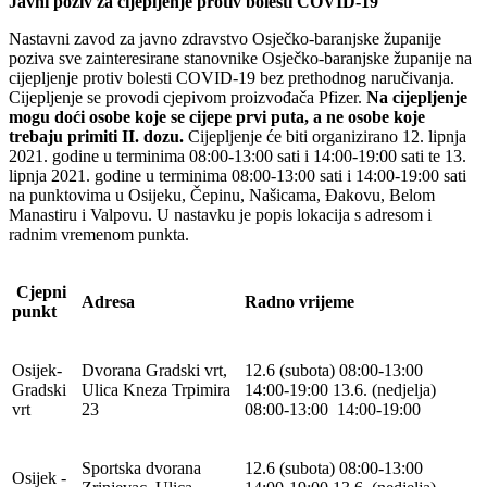
Javni poziv za cijepljenje protiv bolesti COVID-19
Nastavni zavod za javno zdravstvo Osječko-baranjske županije
poziva sve zainteresirane stanovnike Osječko-baranjske županije na
cijepljenje protiv bolesti COVID-19 bez prethodnog naručivanja.
Cijepljenje se provodi cjepivom proizvođača Pfizer.
Na cijepljenje
mogu doći osobe koje se cijepe prvi puta, a ne osobe koje
trebaju primiti II. dozu.
Cijepljenje će biti organizirano 12. lipnja
2021. godine u terminima 08:00-13:00 sati i 14:00-19:00 sati te 13.
lipnja 2021. godine u terminima 08:00-13:00 sati i 14:00-19:00 sati
na punktovima u Osijeku, Čepinu, Našicama, Đakovu, Belom
Manastiru i Valpovu. U nastavku je popis lokacija s adresom i
radnim vremenom punkta.
Cjepni
Adresa
Radno vrijeme
punkt
Osijek-
Dvorana Gradski vrt,
12.6 (subota) 08:00-13:00
Gradski
Ulica Kneza Trpimira
14:00-19:00 13.6. (nedjelja)
vrt
23
08:00-13:00 14:00-19:00
Sportska dvorana
12.6 (subota) 08:00-13:00
Osijek -