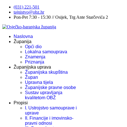
(031) 221-501
tajnistvo@obz.hr
Pon-Pet 7:30 - 15:30 // Osijek, Trg Ante Starčevića 2
Naslovna
Županija
Opći dio
Lokalna samouprava
Znamenja
Priznanja
Županijska uprava
Županijska skupština
Župan
Upravna tijela
Županijske pravne osobe
Sustav upravljanja
kvalitetom OBŽ
Propisi
I. Ustrojstvo samouprave i
uprave
II. Financije i imovinsko-
pravni odnosi