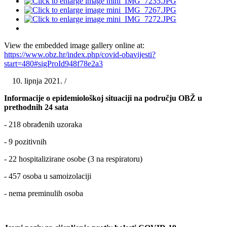
View the embedded image gallery online at:
https://www.obz.hr/index.php/covid-obavijesti?
start=480#sigProId948f78e2a3
lipnja 2021. /
Informacije o epidemiološkoj situaciji na području OBŽ u
prethodnih 24 sata
- 218 obrađenih uzoraka
- 9 pozitivnih
- 22 hospitalizirane osobe (3 na respiratoru)
- 457 osoba u samoizolaciji
- nema preminulih osoba