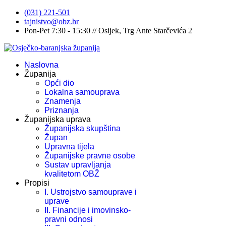
(031) 221-501
tajnistvo@obz.hr
Pon-Pet 7:30 - 15:30 // Osijek, Trg Ante Starčevića 2
Naslovna
Županija
Opći dio
Lokalna samouprava
Znamenja
Priznanja
Županijska uprava
Županijska skupština
Župan
Upravna tijela
Županijske pravne osobe
Sustav upravljanja
kvalitetom OBŽ
Propisi
I. Ustrojstvo samouprave i
uprave
II. Financije i imovinsko-
pravni odnosi