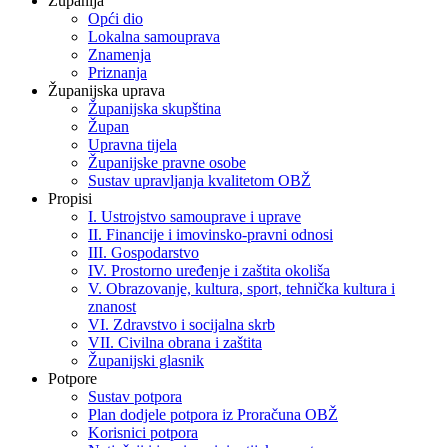
Županija
Opći dio
Lokalna samouprava
Znamenja
Priznanja
Županijska uprava
Županijska skupština
Župan
Upravna tijela
Županijske pravne osobe
Sustav upravljanja kvalitetom OBŽ
Propisi
I. Ustrojstvo samouprave i uprave
II. Financije i imovinsko-pravni odnosi
III. Gospodarstvo
IV. Prostorno uređenje i zaštita okoliša
V. Obrazovanje, kultura, sport, tehnička kultura i
znanost
VI. Zdravstvo i socijalna skrb
VII. Civilna obrana i zaštita
Županijski glasnik
Potpore
Sustav potpora
Plan dodjele potpora iz Proračuna OBŽ
Korisnici potpora