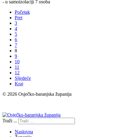
- u samoizolaciji 7 osoba
Početak
Pret
3
4
5
6
7
8
9
10
11
12
Sljedeće
Kraj
© 2026 Osječko-baranjska županija
Izjava o pristupačnosti
Traži ...
Naslovna