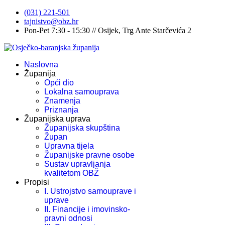
(031) 221-501
tajnistvo@obz.hr
Pon-Pet 7:30 - 15:30 // Osijek, Trg Ante Starčevića 2
Naslovna
Županija
Opći dio
Lokalna samouprava
Znamenja
Priznanja
Županijska uprava
Županijska skupština
Župan
Upravna tijela
Županijske pravne osobe
Sustav upravljanja
kvalitetom OBŽ
Propisi
I. Ustrojstvo samouprave i
uprave
II. Financije i imovinsko-
pravni odnosi