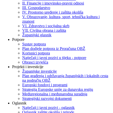
II. Financije i imovinsko-pravni odnosi
III. Gospodarstvo
IV. Prostorno uređenje i zaštita okoliša
V. Obrazovanje, kultura, sport, tehnička kultura i
znanost
VI. Zdravstvo i socijalna skrb
VII. Civilna obrana i zaštita
Županijski glasnik
Potpore
Sustav potpora
Plan dodjele potpora iz Proračuna OBŽ
Korisnici potpora
Natječaji i javni pozivi u tijeku - potpore
Obrasci izvješća
Projekti i investicije
Županijske investicije
Plan građenja i održavanja županijskih i lokalnih cesta
na području OBŽ
Europski fondovi i programi
Strategija Europske unije za dunavsku regiju
Međuregionalna i međunarodna suradnja
Strategijski razvojni dokumenti
Oglasnik
Natječaji i javni pozivi - oglasnik
Oglasnik zaštite okoliša i prirode