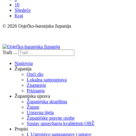
10
Sljedeće
Kraj
© 2026 Osječko-baranjska županija
Izjava o pristupačnosti
Traži ...
Naslovna
Županija
Opći dio
Lokalna samouprava
Znamenja
Priznanja
Županijska uprava
Županijska skupština
Župan
Upravna tijela
Županijske pravne osobe
Sustav upravljanja kvalitetom OBŽ
Propisi
I. Ustrojstvo samouprave i uprave