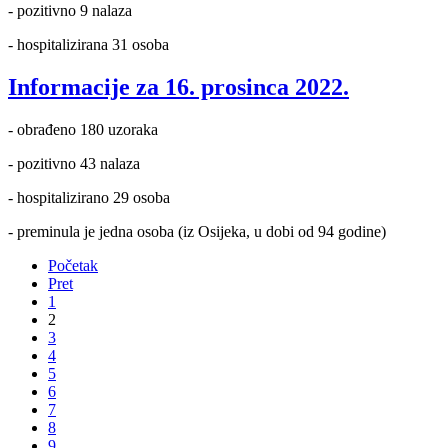
- pozitivno 9 nalaza
- hospitalizirana 31 osoba
Informacije za 16. prosinca 2022.
- obrađeno 180 uzoraka
- pozitivno 43 nalaza
- hospitalizirano 29 osoba
- preminula je jedna osoba (iz Osijeka, u dobi od 94 godine)
Početak
Pret
1
2
3
4
5
6
7
8
9