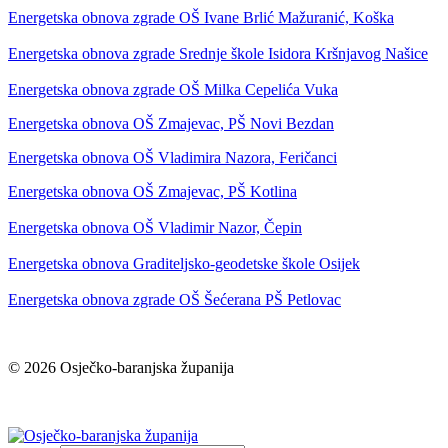
Energetska obnova zgrade OŠ Ivane Brlić Mažuranić, Koška
Energetska obnova zgrade Srednje škole Isidora Kršnjavog Našice
Energetska obnova zgrade OŠ Milka Cepelića Vuka
Energetska obnova OŠ Zmajevac, PŠ Novi Bezdan
Energetska obnova OŠ Vladimira Nazora, Feričanci
Energetska obnova OŠ Zmajevac, PŠ Kotlina
Energetska obnova OŠ Vladimir Nazor, Čepin
Energetska obnova Graditeljsko-geodetske škole Osijek
Energetska obnova zgrade OŠ Šećerana PŠ Petlovac
© 2026 Osječko-baranjska županija
Izjava o pristupačnosti