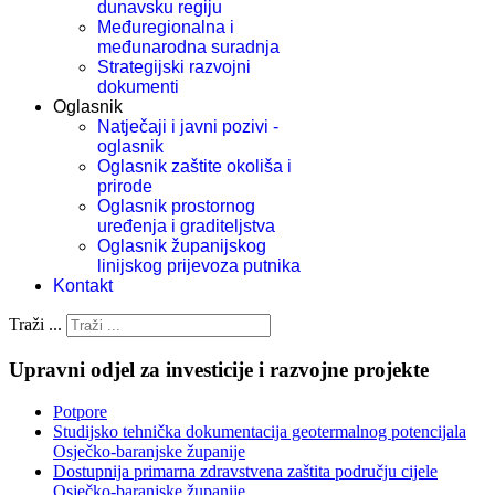
dunavsku regiju
Međuregionalna i
međunarodna suradnja
Strategijski razvojni
dokumenti
Oglasnik
Natječaji i javni pozivi -
oglasnik
Oglasnik zaštite okoliša i
prirode
Oglasnik prostornog
uređenja i graditeljstva
Oglasnik županijskog
linijskog prijevoza putnika
Kontakt
Traži ...
Upravni odjel za investicije i razvojne projekte
Potpore
Studijsko tehnička dokumentacija geotermalnog potencijala
Osječko-baranjske županije
Dostupnija primarna zdravstvena zaštita području cijele
Osječko-baranjske županije