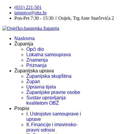
(031) 221-501
tajnistvo@obz.hr
Pon-Pet 7:30 - 15:30 // Osijek, Trg Ante Starčevića 2
Naslovna
Županija
Opći dio
Lokalna samouprava
Znamenja
Priznanja
Županijska uprava
Županijska skupština
Župan
Upravna tijela
Županijske pravne osobe
Sustav upravljanja
kvalitetom OBŽ
Propisi
I. Ustrojstvo samouprave i
uprave
II. Financije i imovinsko-
pravni odnosi