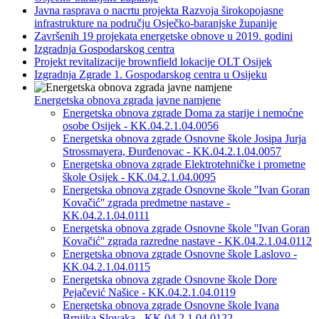
Javna rasprava o nacrtu projekta Razvoja širokopojasne
infrastrukture na području Osječko-baranjske županije
Završenih 19 projekata energetske obnove u 2019. godini
Izgradnja Gospodarskog centra
Projekt revitalizacije brownfield lokacije OLT Osijek
Izgradnja Zgrade 1. Gospodarskog centra u Osijeku
Energetska obnova zgrada javne namjene
Energetska obnova zgrade Doma za starije i nemoćne
osobe Osijek - KK.04.2.1.04.0056
Energetska obnova zgrade Osnovne škole Josipa Jurja
Strossmayera, Đurđenovac - KK.04.2.1.04.0057
Energetska obnova zgrade Elektrotehničke i prometne
škole Osijek - KK.04.2.1.04.0095
Energetska obnova zgrade Osnovne škole ''Ivan Goran
Kovačić'' zgrada predmetne nastave -
KK.04.2.1.04.0111
Energetska obnova zgrade Osnovne škole ''Ivan Goran
Kovačić'' zgrada razredne nastave - KK.04.2.1.04.0112
Energetska obnova zgrade Osnovne škole Laslovo -
KK.04.2.1.04.0115
Energetska obnova zgrade Osnovne škole Dore
Pejačević Našice - KK.04.2.1.04.0119
Energetska obnova zgrade Osnovne škole Ivana
Brnjika Slovaka - KK.04.2.1.04.0122