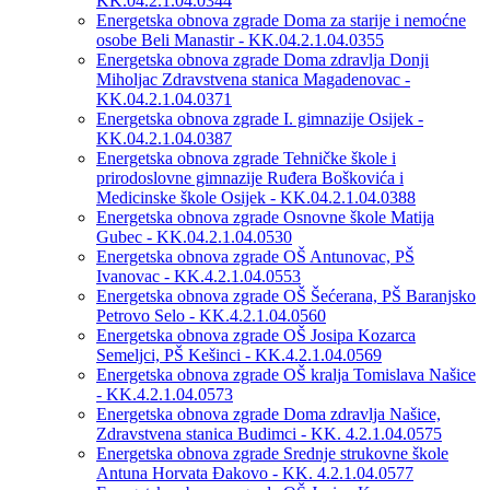
KK.04.2.1.04.0344
Energetska obnova zgrade Doma za starije i nemoćne
osobe Beli Manastir - KK.04.2.1.04.0355
Energetska obnova zgrade Doma zdravlja Donji
Miholjac Zdravstvena stanica Magadenovac -
KK.04.2.1.04.0371
Energetska obnova zgrade I. gimnazije Osijek -
KK.04.2.1.04.0387
Energetska obnova zgrade Tehničke škole i
prirodoslovne gimnazije Ruđera Boškovića i
Medicinske škole Osijek - KK.04.2.1.04.0388
Energetska obnova zgrade Osnovne škole Matija
Gubec - KK.04.2.1.04.0530
Energetska obnova zgrade OŠ Antunovac, PŠ
Ivanovac - KK.4.2.1.04.0553
Energetska obnova zgrade OŠ Šećerana, PŠ Baranjsko
Petrovo Selo - KK.4.2.1.04.0560
Energetska obnova zgrade OŠ Josipa Kozarca
Semeljci, PŠ Kešinci - KK.4.2.1.04.0569
Energetska obnova zgrade OŠ kralja Tomislava Našice
- KK.4.2.1.04.0573
Energetska obnova zgrade Doma zdravlja Našice,
Zdravstvena stanica Budimci - KK. 4.2.1.04.0575
Energetska obnova zgrade Srednje strukovne škole
Antuna Horvata Đakovo - KK. 4.2.1.04.0577