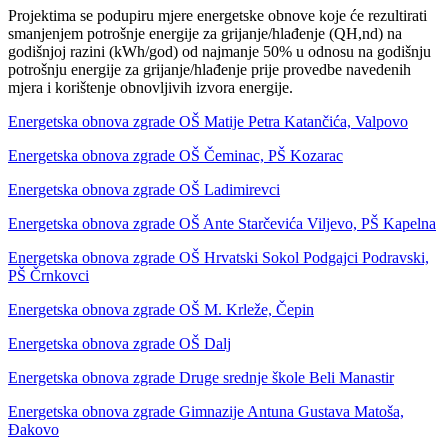
Projektima se podupiru mjere energetske obnove koje će rezultirati
smanjenjem potrošnje energije za grijanje/hlađenje (QH,nd) na
godišnjoj razini (kWh/god) od najmanje 50% u odnosu na godišnju
potrošnju energije za grijanje/hlađenje prije provedbe navedenih
mjera i korištenje obnovljivih izvora energije.
Energetska obnova zgrade OŠ Matije Petra Katančića, Valpovo
Energetska obnova zgrade OŠ Čeminac, PŠ Kozarac
Energetska obnova zgrade OŠ Ladimirevci
Energetska obnova zgrade OŠ Ante Starčevića Viljevo, PŠ Kapelna
Energetska obnova zgrade OŠ Hrvatski Sokol Podgajci Podravski,
PŠ Črnkovci
Energetska obnova zgrade OŠ M. Krleže, Čepin
Energetska obnova zgrade OŠ Dalj
Energetska obnova zgrade Druge srednje škole Beli Manastir
Energetska obnova zgrade Gimnazije Antuna Gustava Matoša,
Đakovo