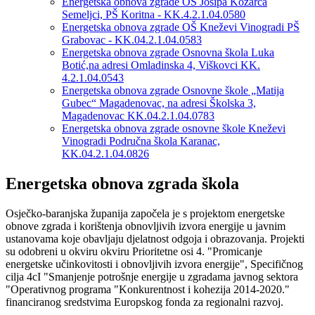
Energetska obnova zgrade OŠ Josipa Kozarca
Semeljci, PŠ Koritna - KK.4.2.1.04.0580
Energetska obnova zgrade OŠ Kneževi Vinogradi PŠ
Grabovac - KK.04.2.1.04.0583
Energetska obnova zgrade Osnovna škola Luka
Botić,na adresi Omladinska 4, Viškovci KK.
4.2.1.04.0543
Energetska obnova zgrade Osnovne škole „Matija
Gubec“ Magadenovac, na adresi Školska 3,
Magadenovac KK.04.2.1.04.0783
Energetska obnova zgrade osnovne škole Kneževi
Vinogradi Područna škola Karanac,
KK.04.2.1.04.0826
Energetska obnova zgrada škola
Osječko-baranjska županija započela je s projektom energetske
obnove zgrada i korištenja obnovljivih izvora energije u javnim
ustanovama koje obavljaju djelatnost odgoja i obrazovanja. Projekti
su odobreni u okviru okviru Prioritetne osi 4. "Promicanje
energetske učinkovitosti i obnovljivih izvora energije", Specifičnog
cilja 4cI "Smanjenje potrošnje energije u zgradama javnog sektora
"Operativnog programa "Konkurentnost i kohezija 2014-2020."
financiranog sredstvima Europskog fonda za regionalni razvoj.