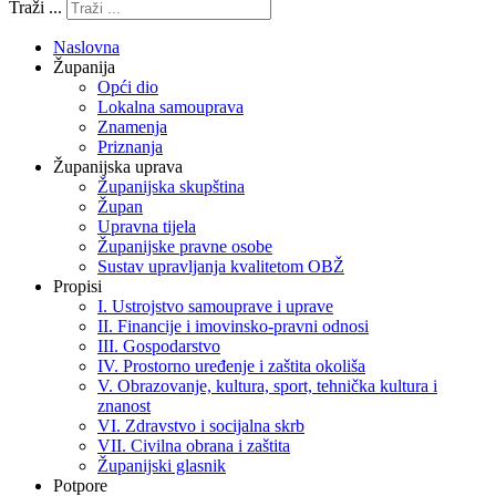
Traži ...
Naslovna
Županija
Opći dio
Lokalna samouprava
Znamenja
Priznanja
Županijska uprava
Županijska skupština
Župan
Upravna tijela
Županijske pravne osobe
Sustav upravljanja kvalitetom OBŽ
Propisi
I. Ustrojstvo samouprave i uprave
II. Financije i imovinsko-pravni odnosi
III. Gospodarstvo
IV. Prostorno uređenje i zaštita okoliša
V. Obrazovanje, kultura, sport, tehnička kultura i
znanost
VI. Zdravstvo i socijalna skrb
VII. Civilna obrana i zaštita
Županijski glasnik
Potpore