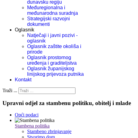
dunavsku regiju
Međuregionalna i
međunarodna suradnja
Strategijski razvojni
dokumenti
Oglasnik
Natječaji i javni pozivi -
oglasnik
Oglasnik zaštite okoliša i
prirode
Oglasnik prostornog
uređenja i graditeljstva
Oglasnik županijskog
linijskog prijevoza putnika
Kontakt
Traži ...
Upravni odjel za stambenu politiku, obitelj i mlade
Opći podaci
Stambena politika
Stambeno zbrinjavanje
Stvorimo dom