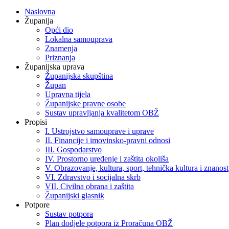
Naslovna
Županija
Opći dio
Lokalna samouprava
Znamenja
Priznanja
Županijska uprava
Županijska skupština
Župan
Upravna tijela
Županijske pravne osobe
Sustav upravljanja kvalitetom OBŽ
Propisi
I. Ustrojstvo samouprave i uprave
II. Financije i imovinsko-pravni odnosi
III. Gospodarstvo
IV. Prostorno uređenje i zaštita okoliša
V. Obrazovanje, kultura, sport, tehnička kultura i znanost
VI. Zdravstvo i socijalna skrb
VII. Civilna obrana i zaštita
Županijski glasnik
Potpore
Sustav potpora
Plan dodjele potpora iz Proračuna OBŽ