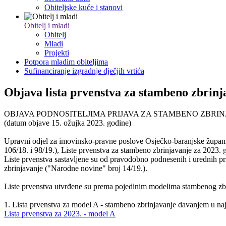
Obiteljske kuće i stanovi
Obitelj i mladi
Obitelj
Mladi
Projekti
Potpora mladim obiteljima
Sufinanciranje izgradnje dječjih vrtića
Objava lista prvenstva za stambeno zbrinja
OBJAVA PODNOSITELJIMA PRIJAVA ZA STAMBENO ZBRIN
(datum objave 15. ožujka 2023. godine)
Upravni odjel za imovinsko-pravne poslove Osječko-baranjske župan
106/18. i 98/19.), Liste prvenstva za stambeno zbrinjavanje za 2023. g
Liste prvenstva sastavljene su od pravodobno podnesenih i urednih pr
zbrinjavanje ("Narodne novine" broj 14/19.).
Liste prvenstva utvrđene su prema pojedinim modelima stambenog zbrin
1. Lista prvenstva za model A - stambeno zbrinjavanje davanjem u na
Lista prvenstva za 2023. - model A