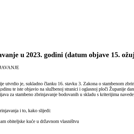
vanje u 2023. godini (datum objave 15. ožu
JAVANJE
ije utvrdio je, sukladno članku 16. stavku 3. Zakona o stambenom zbr
odinu te iste objavio na službenoj stranici i oglasnoj ploči Županije da
ijava za stambeno zbrinjavanje bodovanih u skladu s kriterijima naved
javanja i to, kako slijedi:
jam obiteljske kuće u državnom vlasništvu