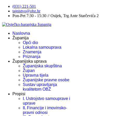
(031) 221-501
tajnistvo@obz.hr
Pon-Pet 7:30 - 15:30 // Osijek, Trg Ante Starčevića 2
Naslovna
Županija
Opći dio
Lokalna samouprava
Znamenja
Priznanja
Županijska uprava
Županijska skupština
Župan
Upravna tijela
Županijske pravne osobe
Sustav upravljanja
kvalitetom OBŽ
Propisi
I. Ustrojstvo samouprave i
uprave
II. Financije i imovinsko-
pravni odnosi