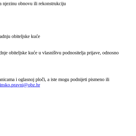
 njezinu obnovu ili rekonstrukciju
adnju obiteljske kuće
je obiteljske kuće u vlasništvu podnositelja prijave, odnosno
icama i oglasnoj ploči, a iste mogu podnijeti pismeno ili
insko.pravni@obz.hr