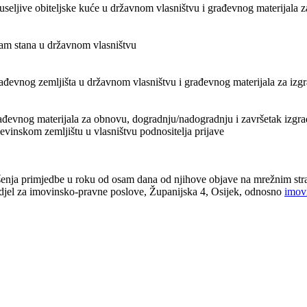
seljive obiteljske kuće u državnom vlasništvu i građevnog materijala za
jam stana u državnom vlasništvu
đevnog zemljišta u državnom vlasništvu i građevnog materijala za izgr
đevnog materijala za obnovu, dogradnju/nadogradnju i završetak izgradn
evinskom zemljištu u vlasništvu podnositelja prijave
šenja primjedbe u roku od osam dana od njihove objave na mrežnim stran
djel za imovinsko-pravne poslove, Županijska 4, Osijek, odnosno
imov